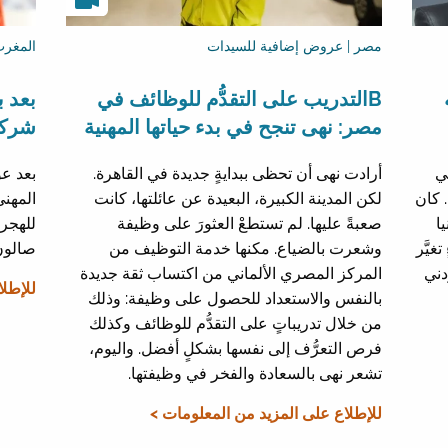
مصر | عروض إضافية للسيدات
المغرب
Bالتدريب على التقدُّم للوظائف في
بعد 
مصر: نهى تنجح في بدء حياتها المهنية
شركت
ي
أرادت نهى أن تحظى ببدايةٍ جديدة في القاهرة.
بعد عو
. كان
لكن المدينة الكبيرة، البعيدة عن عائلتها، كانت
المهني
ا
صعبةً عليها. لم تستطعْ العثورَ على وظيفة
غيَّر
وشعرت بالضياع. مكنها خدمة التوظيف من
صالون
دني
المركز المصري الألماني من اكتساب ثقة جديدة
للإطلا
بالنفس والاستعداد للحصول على وظيفة: وذلك
من خلال تدريباتٍ على التقدُّم للوظائف وكذلك
فرص التعرُّف إلى نفسها بشكلٍ أفضل. واليوم،
تشعر نهى بالسعادة والفخر في وظيفتها.
للإطلاع على المزيد من المعلومات >