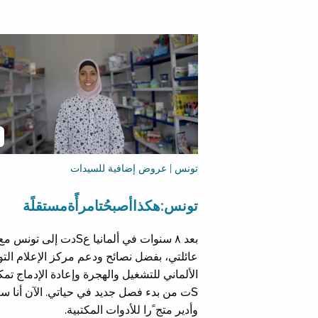
تونس | عروض إضافية للسيدات
تونس:هكذاأصبحُتامرأًةمستقلًة
بعد ٨ سنوات في ألمانيا عSدت إلى تونس مع
عائلتي، بفضل نصائح ودعم مركز الإعلام الت
الألماني للتشغيل والهجرة وإعادة الإدماج تم
Sت من بدء فصل جديد في حياتي. الآن أنا س
وأدير متج ًرا للأدوات المكتبية.