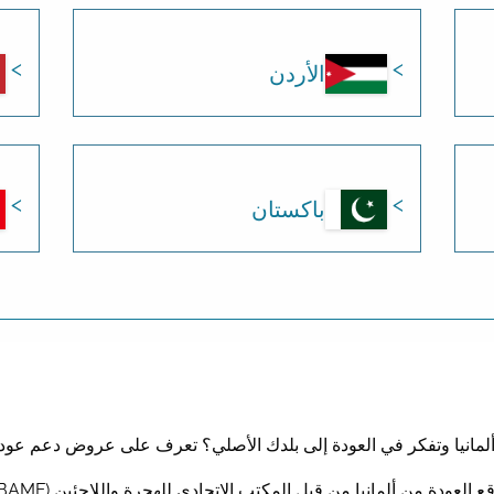
الأردن
باكستان
لمانيا وتفكر في العودة إلى بلدك الأصلي؟ تعرف على عروض دعم عود
دة من ألمانيا من قبل المكتب الاتحادي للهجرة واللاجئين (BAMF) والمنظمة الدولية للهجرة (IOM)