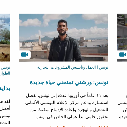
تونس | العمل وتأسيس المشروعات التجارية
تونس |
الطوار
تونس: ورشتي تمنحني حياة جديدة
بداي
بعد ١١ عاماً في أوروبا عدتُ إلى تونس، بفضل
لقد ها
ونسي
استشارة ودعم مركز الإعلام التونسي الألماني
أفضل، 
كن
للتشغيل والهجرة وإعادة الإدماج تمكنتُ من
تونس، 
عيدة
تحقيق حلمي: بدأ عملي الخاص في تونس
للتشغي