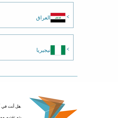
العراق
نيجيريا
.هل أنت في أ
يتم تقديم موقع العو