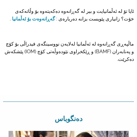
ئایا تۆ لە ئەڵمانیایت و بیر لە گەڕانەوە دەکەیتەوە بۆ وڵاتەکەی
خۆت؟ زانیاری پێویست بزانە دەربارەی :
گەڕانەوەت بۆ ئەڵمانیا
.
ماڵپەڕی گەڕانەوە لە ئەڵمانیا لەلایەن نووسینگەی فیدراڵی بۆ کۆچ
و پەنابەران (BAMF) و ڕێکخراوی نێودەوڵەتی کۆچ (IOM) پێشکەش
دەکرێت.
دەنگوباس