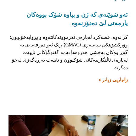
ئەو شوێنەی کە ژن و پیاوە شۆک بووەکان
یارمەتی لێ دەدۆزنەوە
کرانەوە، قسەکرد لەبارەی ئەزموونەکانتەوە و بڕوابەخۆبوون:
وۆرکشۆپێکی سەنتەری (GMAC) ڕێک ئەو دەرفەتەی بە
گەڕاوەکان بەخشی. هەروەها ئەمە گفتوگۆکانی تایبەت
لەبارەی ئاڵنگارییەکانی شۆکبوون و تایبەت بە ڕەگەزی لەخۆ
دەگرت.
زانیاریی زیاتر >