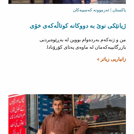
پاکستان | ئەزموونە کەسییەکان
ژیانێکی نوێ بە دووکانە کوتاڵەکەی خۆی
من و ژنەکەم بەردەوام بووین لە بەڕێوەبردنی
بازرگانییەکەمان لە ماوەی پەتای کۆرۆنادا.
زانیاریی زیاتر >