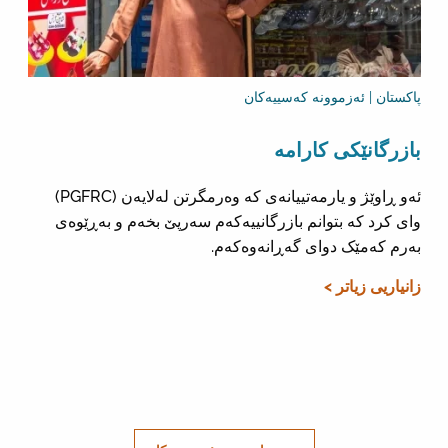
پاکستان | ئەزموونە کەسییەکان
بازرگانێکی کارامە
ئەو ڕاوێژ و یارمەتییانەی کە وەرمگرتن لەلایەن (PGFRC)
وای کرد کە بتوانم بازرگانییەکەم سەرپێ بخەم و بەڕێوەی
بەرم کەمێک دوای گەڕانەوەکەم.
زانیاریی زیاتر >