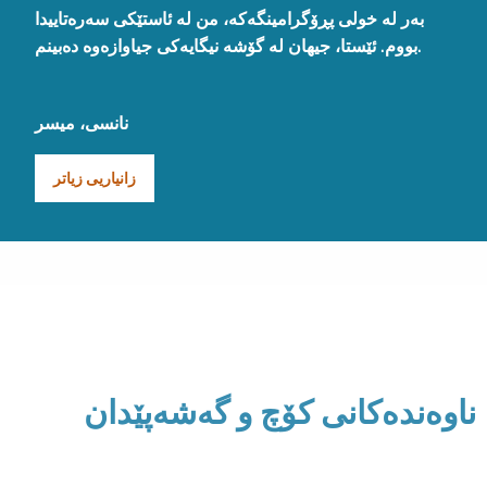
بەر لە خولی پڕۆگرامینگەکە، من لە ئاستێکی سەرەتاییدا
بووم. ئێستا، جیهان لە گۆشە نیگایەکی جیاوازەوە دەبینم.
نانسی، میسر
زانیاریی زیاتر
ناوەندەکانی کۆچ و گەشەپێدان