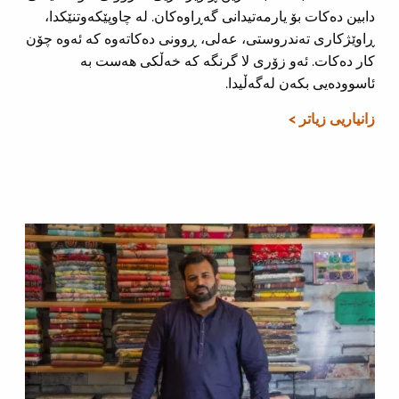
دابین دەکات بۆ یارمەتیدانی گەڕاوەکان. لە چاوپێکەوتنێکدا،
ڕاوێژکاری تەندروستی، عەلی، ڕوونی دەکاتەوە کە ئەوە چۆن
کار دەکات. ئەو زۆری لا گرنگە کە خەڵکی هەست بە
ئاسوودەیی بکەن لەگەڵیدا.
زانیاریی زیاتر >