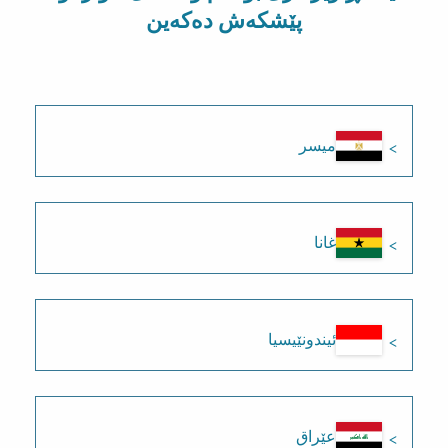
پێشکەش دەکەین
میسر
غانا
ئیندونێیسیا
عێراق