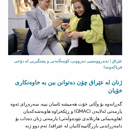
عێراق | تەندرووستیی دەروونی-کۆمەڵایەتی و پشتگیریی لە دۆخی
فریاکەوتندا
ژنان لە عێراق چۆن دەتوانن ببن بە خاوەنکاری
خۆیان
گەڕانەوە بۆ وڵاتی خۆت هەمیشە ئاسان نییە. سەرەڕای ئەوە
یارمەتی لەلایەن (GMAC) و ڕێکخراوە هاوبەشەکەیان
(هاوپەیمانی هارتلاندی نێودەوڵەتی) یارمەتی ژنان دەدات بۆ
دامەزراندنی بازرگانییەکانیان لە عێراقدا. ئەم دوو ژنە