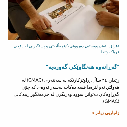
عێراق | تەندرووستیی دەروونی-کۆمەڵایەتی و پشتگیریی لە دۆخی
فریاکەوتندا
"گەڕانەوە هەنگاوێکی گەورەیە"
ڕێدار، ٣٤ ساڵ، ڕاوێژکارێکە لە سەنتەری (GMAC) لە
هەولێر. ئەو لێرەدا قسە دەکات لەسەر ئەوەی کە چۆن
گەڕاوەکان دەتوانن سوود وەربگرن لە خزمەتگوزارییەکانی
(GMAC).
زانیاریی زیاتر >