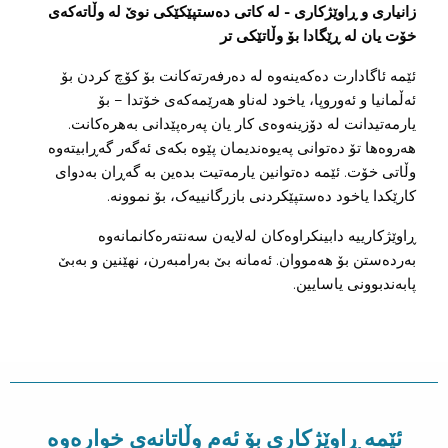
زانیاری و ڕاوێژکاری - لە کاتی دەستپێکێکی نوێ لە وڵاتەکەی
خۆت یان لە ڕێگادا بۆ وڵاتێکی تر
ئێمە ئاگادارت دەکەینەوە لە دەرفەرتەکانت بۆ کۆچ کردن بۆ
ئەڵمانیا و ئەوروپا، یاخود لەناو هەرێمەکەی خۆتدا – بۆ
یارمەتیدانت لە دۆزینەوەی کار یان پەرەپێدانی بەهرەکانت.
هەروەها تۆ دەتوانی پەیوەندیمان پێوە بکەی ئەگەر گەڕابیتەوە
وڵاتی خۆت. ئێمە دەتوانین یارمەتیت بدەین بە گەڕان بەدوای
کارێکدا یاخود دەستپێکردنی بازرگانییەک، بۆ نموونە.
ڕاوێژکارییە دابینکراوەکان لەلایەن سەنتەرەکانمانەوە
بەردەستن بۆ هەمووان. ئەمانە بێ بەرامبەرن، نهێنین و بەبێ
پابەندبوونی یاسایین.
ئێمە ڕاوێژکاری بۆ ئەم وڵاتانەی خوارەوە