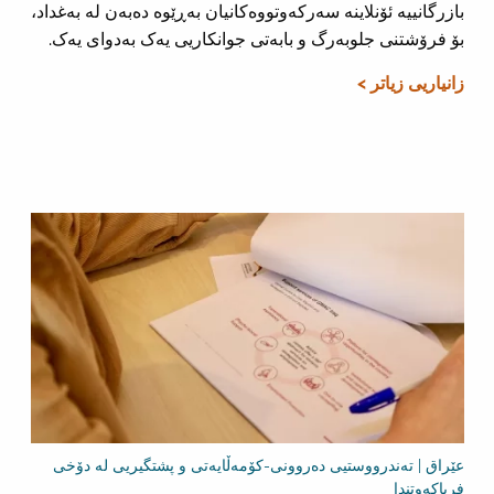
بازرگانییە ئۆنلاینە سەرکەوتووەکانیان بەڕێوە دەبەن لە بەغداد،
بۆ فرۆشتنی جلوبەرگ و بابەتی جوانکاریی یەک بەدوای یەک.
زانیاریی زیاتر >
عێراق | تەندرووستیی دەروونی-کۆمەڵایەتی و پشتگیریی لە دۆخی
فریاکەوتندا