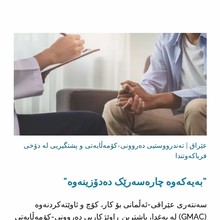
عێراق | تەندرووستیی دەروونی-کۆمەڵایەتی و پشتگیریی لە دۆخی
فریاکەوتندا
"بەیەکەوە چارەسەرێک دەدۆزینەوە"
سەنتەری عێراقی-ئەڵمانی بۆ کار، کۆچ و ئاوێتەکردنەوە
(GMAC) لە بەغدا، باشترین ڕاوێژکاریی دەروونی-کۆمەڵایەتی