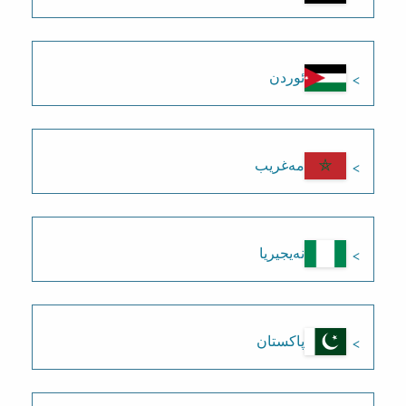
ئوردن
مەغریب
نەیجیریا
پاکستان