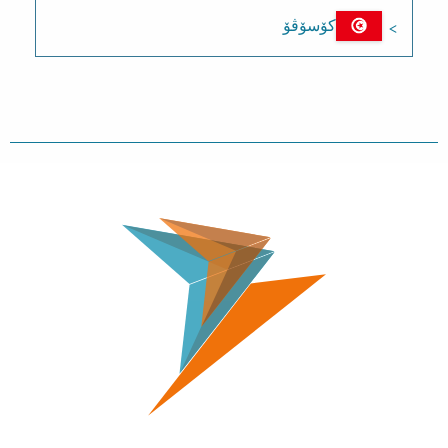
کۆسۆڤۆ