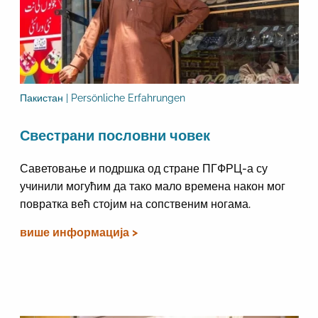
Пакистан | Persönliche Erfahrungen
Свестрани пословни човек
Саветовање и подршка од стране ПГФРЦ-а су
учинили могућим да тако мало времена након мог
повратка већ стојим на сопственим ногама.
више информација >