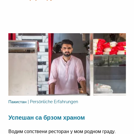
Пакистан | Persönliche Erfahrungen
Успешан са брзом храном
Водим сопствени ресторан у мом родном граду.