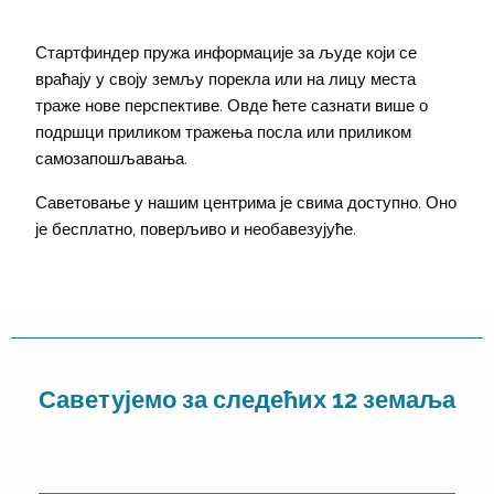
Стартфиндер пружа информације за људе који се
враћају у своју земљу порекла или на лицу места
траже нове перспективе. Овде ћете сазнати више о
подршци приликом тражења посла или приликом
самозапошљавања.
Саветовање у нашим центрима је свима доступно. Оно
је бесплатно, поверљиво и необавезујуће.
Саветујемо за следећих 12 земаља