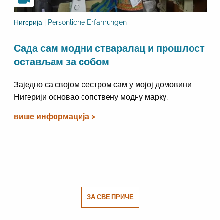
Нигерија | Persönliche Erfahrungen
Сада сам модни стваралац и прошлост
остављам за собом
Заједно са својом сестром сам у мојој домовини
Нигерији основао сопствену модну марку.
више информација >
ЗА СВЕ ПРИЧЕ