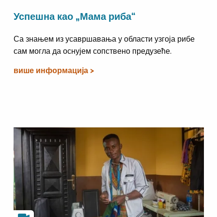
Успешна као „Мама риба“
Са знањем из усавршавања у области узгоја рибе
сам могла да оснујем сопствено предузеће.
више информација >