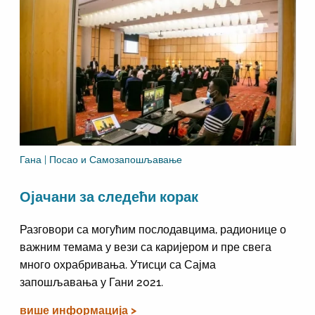
Гана | Посао и Самозапошљавање
Ојачани за следећи корак
Разговори са могућим послодавцима, радионице о
важним темама у вези са каријером и пре свега
много охрабривања. Утисци са Сајма
запошљавања у Гани 2021.
више информација >