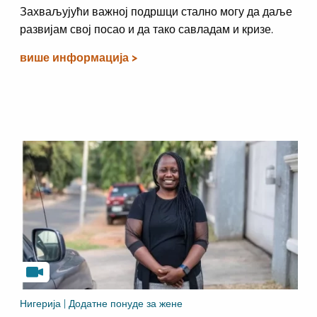
Захваљујући важној подршци стално могу да даље
развијам свој посао и да тако савладам и кризе.
више информација >
Нигерија | Додатне понуде за жене