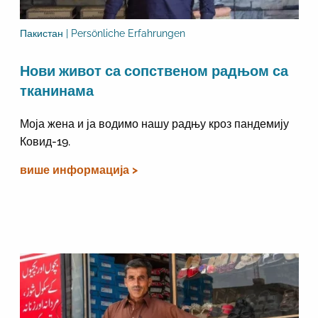
Пакистан | Persönliche Erfahrungen
Нови живот са сопственом радњом са
тканинама
Моја жена и ја водимо нашу радњу кроз пандемију
Ковид-19.
више информација >