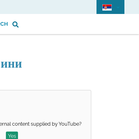
RCH
вини
ernal content supplied by
YouTube
?
Yes