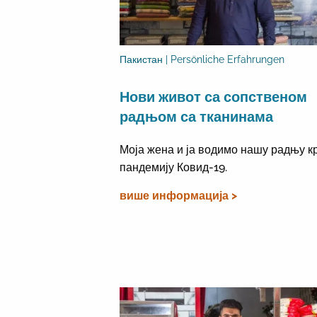
Пакистан | Persönliche Erfahrungen
Нови живот са сопственом
радњом са тканинама
Моја жена и ја водимо нашу радњу к
пандемију Ковид-19.
више информација >