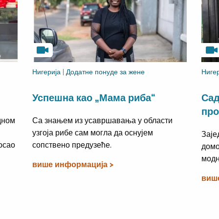
Нигерија | Додатне понуде за жене
Нигер
Успешна као „Мама риба“
Сад
про
дном
Са знањем из усавршавања у области
узгоја рибе сам могла да оснујем
Заје
осао
сопствено предузеће.
домо
модн
више информација >
виш