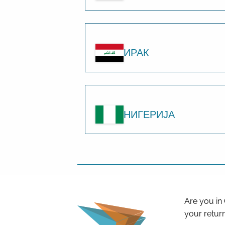
ИРАК
НИГЕРИЈА
Are you in
your return