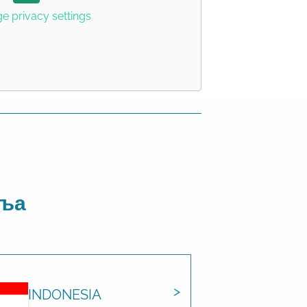
 privacy settings
аља
INDONESIA