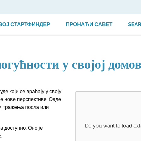
ВОЈ СТАРТФИНДЕР
ПРОНАЋИ САВЕТ
SEA
огућности у својој домо
е који се враћају у своју
е нове перспективе. Овде
м тражења посла или
Do you want to load ext
 доступно. Оно је
.