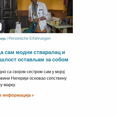
ија | Persönliche Erfahrungen
а сам модни стваралац и
шлост остављам за собом
дно са својом сестром сам у мојој
вини Нигерији основао сопствену
у марку.
е информација >