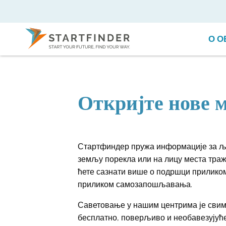
О О
Откријте нове м
Стартфиндер пружа информације за људ
земљу порекла или на лицу места траж
ћете сазнати више о подршци прилико
приликом самозапошљавања.
Саветовање у нашим центрима је свима
бесплатно, поверљиво и необавезујуће