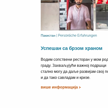
Пакистан | Persönliche Erfahrungen
Успешан са брзом храном
Водим сопствени ресторан у мом ро
граду. Захваљујући важној подршци
стално могу да даље развијам свој п
и да тако савладам и кризе.
више информација >