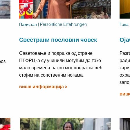
Пакистан | Persönliche Erfahrungen
Гана
Свестрани пословни човек
Оја
Саветовање и подршка од стране
Разг
ПГФРЦ-а су учинили могућим да тако
ради
роз
мало времена након мог повратка већ
кари
стојим на сопственим ногама.
охра
запо
више информација >
виш