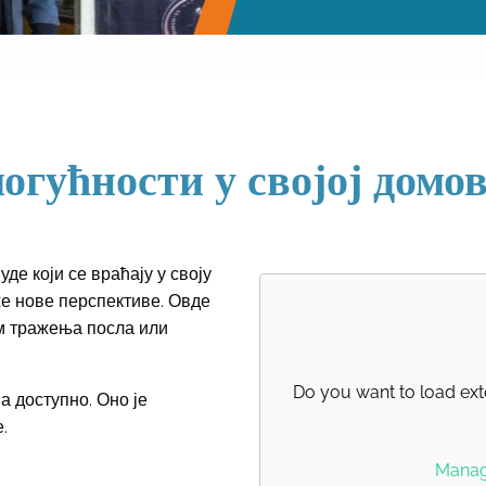
огућности у својој домо
е који се враћају у своју
е нове перспективе. Овде
м тражења посла или
Do you want to load ext
 доступно. Оно је
.
Manage