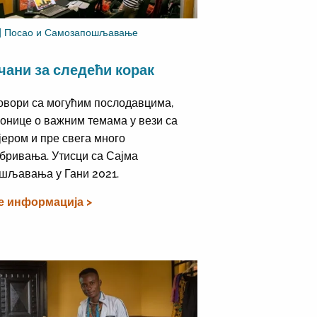
 | Посао и Самозапошљавање
чани за следећи корак
овори са могућим послодавцима,
онице о важним темама у вези са
јером и пре свега много
бривања. Утисци са Сајма
шљавања у Гани 2021.
е информација >