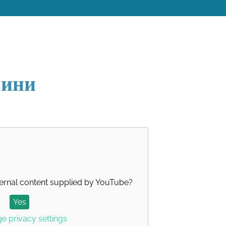
вини
ernal content supplied by
YouTube
?
Yes
 privacy settings