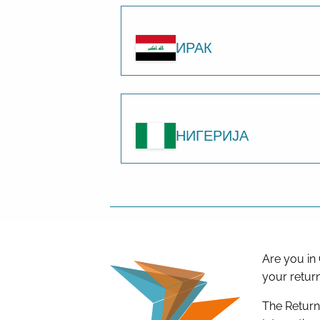
ИРАК
НИГЕРИЈА
Are you in
your return
The Return