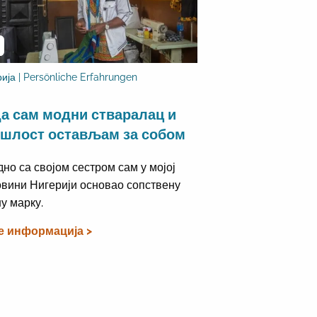
ија | Persönliche Erfahrungen
а сам модни стваралац и
шлост остављам за собом
дно са својом сестром сам у мојој
вини Нигерији основао сопствену
у марку.
е информација >