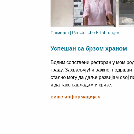
Пакистан | Persönliche Erfahrungen
Успешан са брзом храном
Водим сопствени ресторан у мом ро
граду. Захваљујући важној подршци
стално могу да даље развијам свој п
и да тако савладам и кризе.
више информација >