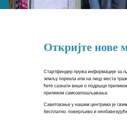
Откријте нове м
Стартфиндер пружа информације за људ
земљу порекла или на лицу места траж
ћете сазнати више о подршци прилико
приликом самозапошљавања.
Саветовање у нашим центрима је свима
бесплатно, поверљиво и необавезујуће