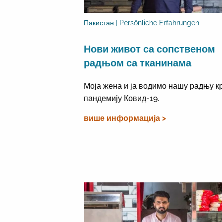
Пакистан | Persönliche Erfahrungen
Нови живот са сопственом
радњом са тканинама
Моја жена и ја водимо нашу радњу к
пандемију Ковид-19.
више информација >