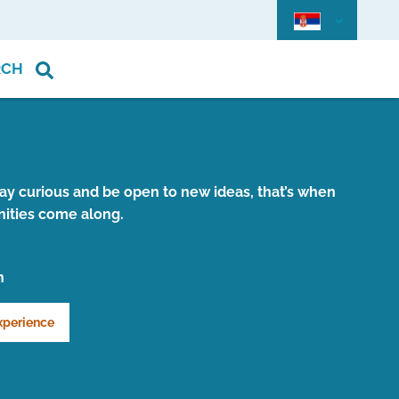
RCH
stay curious and be open to new ideas, that’s when
ities come along.
n
xperience