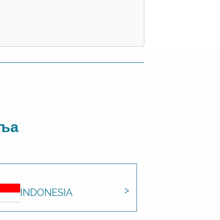
аља
INDONESIA