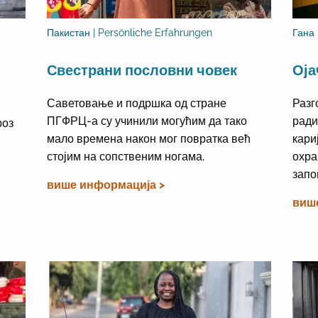
Пакистан | Persönliche Erfahrungen
Гана
Свестрани пословни човек
Оја
Саветовање и подршка од стране
Разг
ПГФРЦ-а су учинили могућим да тако
ради
роз
мало времена након мог повратка већ
кари
стојим на сопственим ногама.
охра
запо
више информација >
виш