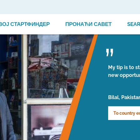
ВОЈ СТАРТФИНДЕР
ПРОНАЋИ САВЕТ
SEA
My tip is to 
new opportun
Bilal, Pakista
To country e