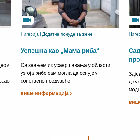
Нигерија | Додатне понуде за жене
Нигер
Успешна као „Мама риба“
Сад
про
дном
Са знањем из усавршавања у области
узгоја рибе сам могла да оснујем
Заје
осао
сопствено предузеће.
домо
модн
више информација >
виш