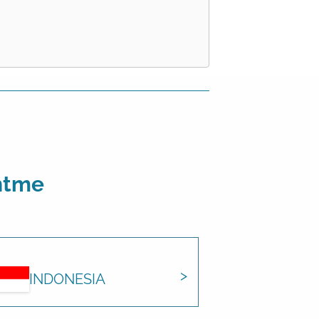
htme
INDONESIA