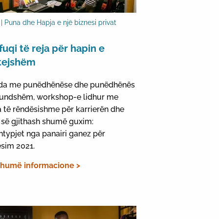
| Puna dhe Hapja e një biznesi privat
fuqi të reja për hapin e
tejshëm
da me punëdhënëse dhe punëdhënës
undshëm, workshop-e lidhur me
 të rëndësishme për karrierën dhe
 së gjithash shumë guxim:
htypjet nga panairi ganez për
sim 2021.
humë informacione >