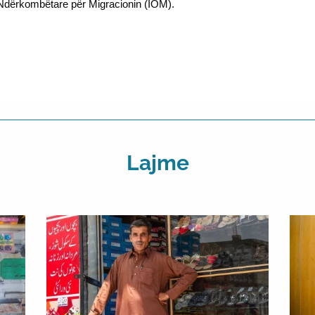
Ndërkombëtare për Migracionin (IOM).
Lajme