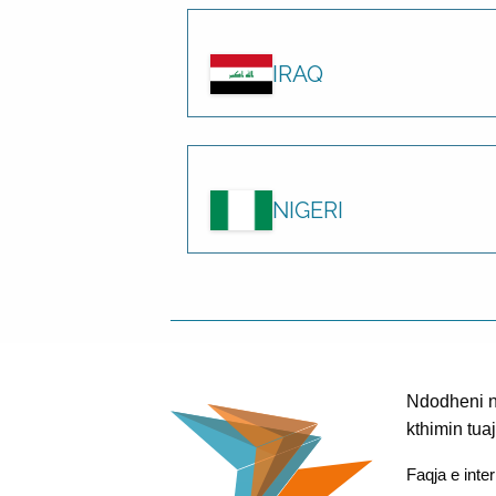
IRAQ
NIGERI
Ndodheni në
kthimin tua
Faqja e inter