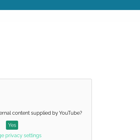
ernal content supplied by
YouTube
?
Yes
 privacy settings