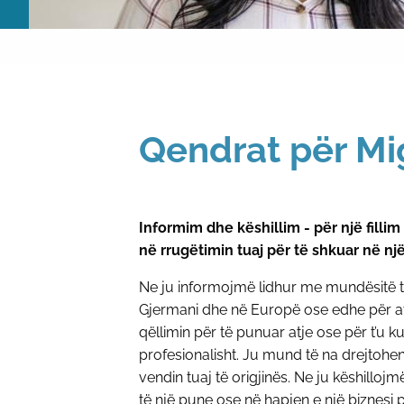
Qendrat për Mi
Informim dhe këshillim - për një fillim
në rrugëtimin tuaj për të shkuar në një
Ne ju informojmë lidhur me mundësitë t
Gjermani dhe në Europë ose edhe për at
qëllimin për të punuar atje ose për t’u ku
profesionalisht. Ju mund të na drejtohen
vendin tuaj të origjinës. Ne ju këshilloj
të një pune ose në hapjen e një biznesi p