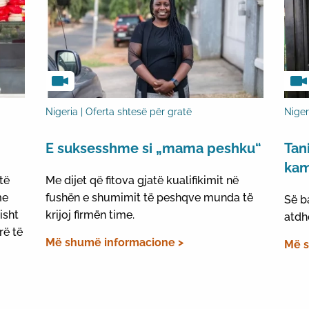
Nigeria | Oferta shtesë për gratë
Niger
E suksesshme si „mama peshku“
Tan
kam
të
Me dijet që fitova gjatë kualifikimit në
me
fushën e shumimit të peshqve munda të
Së b
isht
krijoj firmën time.
atdh
rë të
Më shumë informacione >
Më s