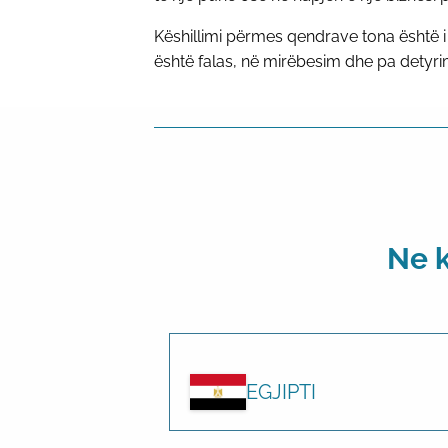
Këshillimi përmes qendrave tona është i 
është falas, në mirëbesim dhe pa detyri
Ne 
EGJIPTI