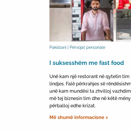
Pakistani | Përvojat personale
I suksesshëm me fast food
Unë kam një restorant në qytetin tim 
lindjes. Falë përkrahjes së rëndësish
unë kam mundësi ta zhvilloj vazhdim
më tej biznesin tim dhe në këtë mëny
përballoj edhe krizat.
Më shumë informacione >