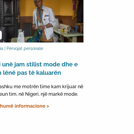
ia | Përvojat personale
i unë jam stilist mode dhe e
 lënë pas të kaluarën
ashku me motrën time kam krijuar në
eun tim, në Nigeri, një markë mode.
humë informacione >