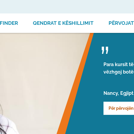
FINDER
QENDRAT E KËSHILLIMIT
PËRVOJAT
Para kursit t
vëzhgoj botën
Nancy, Egjipt
Për përvojën