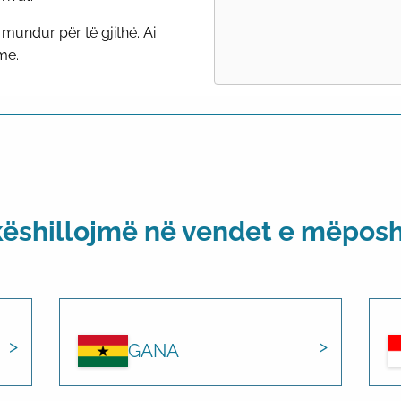
mundur për të gjithë. Ai
me.
këshillojmë në vendet e mëpos
GANA