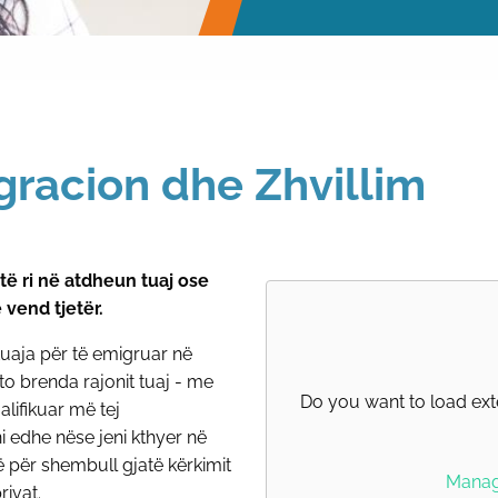
gracion dhe Zhvillim
 të ri në atdheun tuaj ose
 vend tjetër.
uaja për të emigruar në
o brenda rajonit tuaj - me
Do you want to load ext
alifikuar më tej
i edhe nëse jeni kthyer në
më për shembull gjatë kërkimit
Manage
rivat.