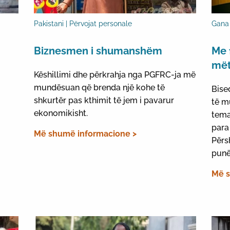
Pakistani | Përvojat personale
Gana 
Biznesmen i shumanshëm
Me 
më
Këshillimi dhe përkrahja nga PGFRC-ja më
mundësuan që brenda një kohe të
Bise
shkurtër pas kthimit të jem i pavarur
të m
ekonomikisht.
tema
para
Më shumë informacione >
Përs
punë
Më s