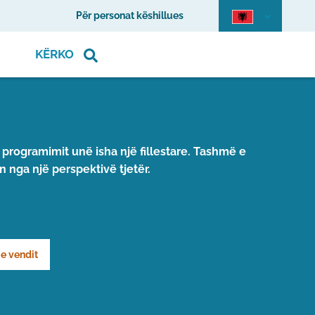
Për personat këshillues
KËRKO
ë programimit unë isha një fillestare. Tashmë e
 nga një perspektivë tjetër.
 e vendit