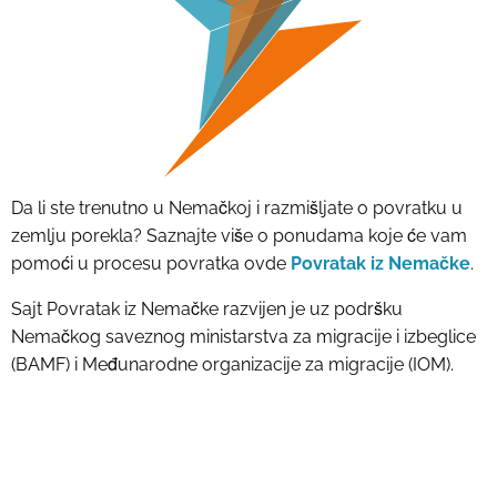
Da li ste trenutno u Nemačkoj i razmišljate o povratku u
zemlju porekla? Saznajte više o ponudama koje će vam
pomoći u procesu povratka ovde
Povratak iz Nemačke
.
Sajt Povratak iz Nemačke razvijen je uz podršku
Nemačkog saveznog ministarstva za migracije i izbeglice
(BAMF) i Međunarodne organizacije za migracije (IOM).