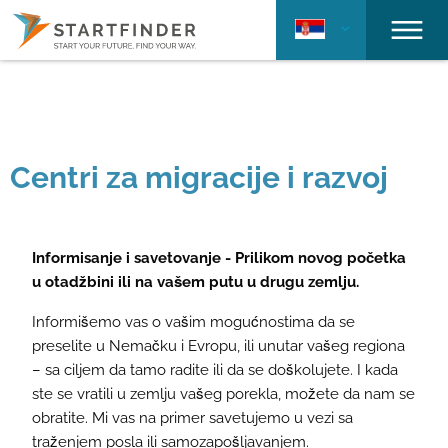
Centri za migracije i razvoj
Informisanje i savetovanje - Prilikom novog početka
u otadžbini ili na vašem putu u drugu zemlju.
Informišemo vas o vašim mogućnostima da se
preselite u Nemačku i Evropu, ili unutar vašeg regiona
– sa ciljem da tamo radite ili da se doškolujete. I kada
ste se vratili u zemlju vašeg porekla, možete da nam se
obratite. Mi vas na primer savetujemo u vezi sa
traženjem posla ili samozapošljavanjem.