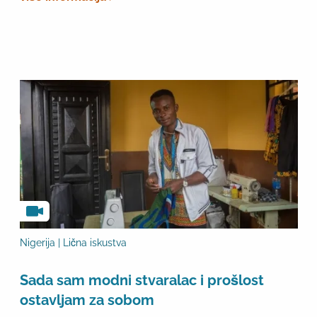
Nigerija | Lična iskustva
Sada sam modni stvaralac i prošlost
ostavljam za sobom