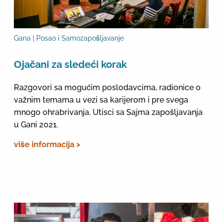
Gana | Posao i Samozapošljavanje
Оjačani za sledeći korak
Razgovori sa mogućim poslodavcima, radionice o
važnim temama u vezi sa karijerom i pre svega
mnogo ohrabrivanja. Utisci sa Sajma zapošljavanja
u Gani 2021.
više informacija >