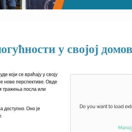
огућности у својој домо
е који се враћају у своју
е нове перспективе. Овде
м тражења посла или
Do you want to load ext
 доступно. Оно је
.
Manage