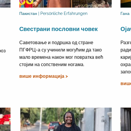
Пакистан | Persönliche Erfahrungen
Гана
Свестрани пословни човек
Оја
Саветовање и подршка од стране
Разг
ПГФРЦ-а су учинили могућим да тако
ради
роз
мало времена након мог повратка већ
кари
стојим на сопственим ногама.
охра
запо
више информација >
виш