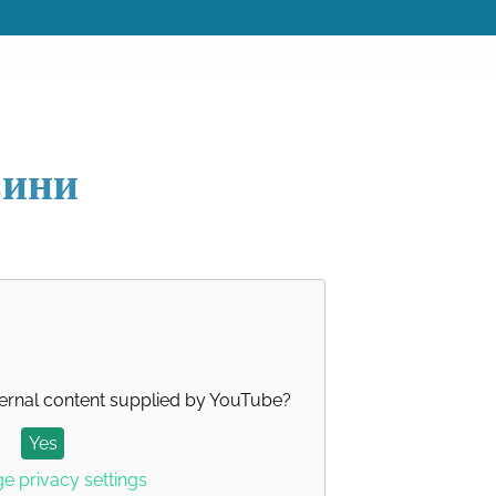
вини
ernal content supplied by
YouTube
?
Yes
 privacy settings