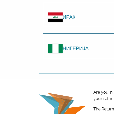
ИРАК
НИГЕРИЈА
Are you in
your return
The Return