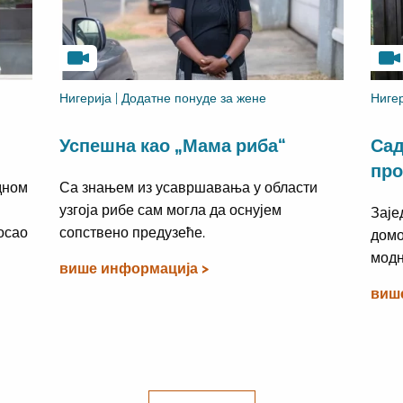
Нигерија | Додатне понуде за жене
Нигер
Успешна као „Мама риба“
Сад
про
дном
Са знањем из усавршавања у области
узгоја рибе сам могла да оснујем
Заје
осао
сопствено предузеће.
домо
модн
више информација >
виш