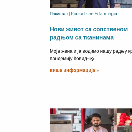
Пакистан | Persönliche Erfahrungen
Нови живот са сопственом
радњом са тканинама
Моја жена и ја водимо нашу радњу к
пандемију Ковид-19.
више информација >