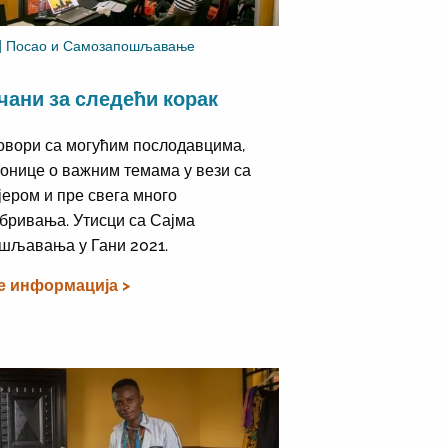
 | Посао и Самозапошљавање
чани за следећи корак
овори са могућим послодавцима,
онице о важним темама у вези са
јером и пре свега много
бривања. Утисци са Сајма
шљавања у Гани 2021.
е информација >