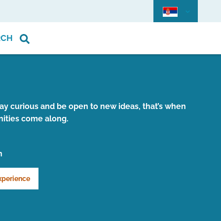
RCH
stay curious and be open to new ideas, that’s when
ities come along.
n
xperience