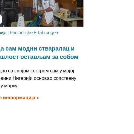
ија | Persönliche Erfahrungen
а сам модни стваралац и
шлост остављам за собом
дно са својом сестром сам у мојој
вини Нигерији основао сопствену
у марку.
е информација >