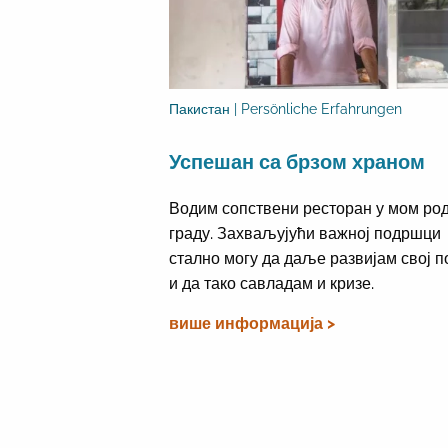
Пакистан | Persönliche Erfahrungen
Успешан са брзом храном
Водим сопствени ресторан у мом ро
граду. Захваљујући важној подршци
стално могу да даље развијам свој п
и да тако савладам и кризе.
више информација >