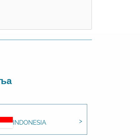
аља
INDONESIA