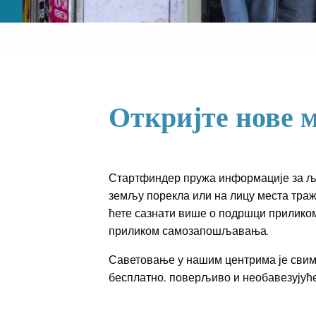
Откријте нове м
Стартфиндер пружа информације за људ
земљу порекла или на лицу места траж
ћете сазнати више о подршци прилико
приликом самозапошљавања.
Саветовање у нашим центрима је свима
бесплатно, поверљиво и необавезујуће