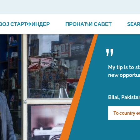
ВОЈ СТАРТФИНДЕР
ПРОНАЋИ САВЕТ
SEA
My tip is to 
new opportun
Bilal, Pakista
To country e