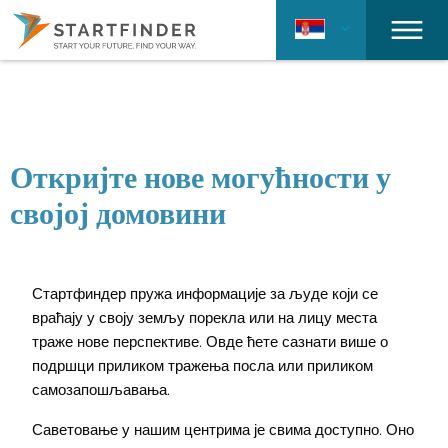
Откријте нове могућности у
својој домовини
Стартфиндер пружа информације за људе који се
враћају у своју земљу порекла или на лицу места
траже нове перспективе. Овде ћете сазнати више о
подршци приликом тражења посла или приликом
самозапошљавања.
Саветовање у нашим центрима је свима доступно. Оно