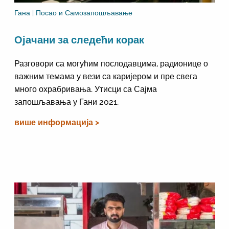
Гана | Посао и Самозапошљавање
Ојачани за следећи корак
Разговори са могућим послодавцима, радионице о
важним темама у вези са каријером и пре свега
много охрабривања. Утисци са Сајма
запошљавања у Гани 2021.
више информација >