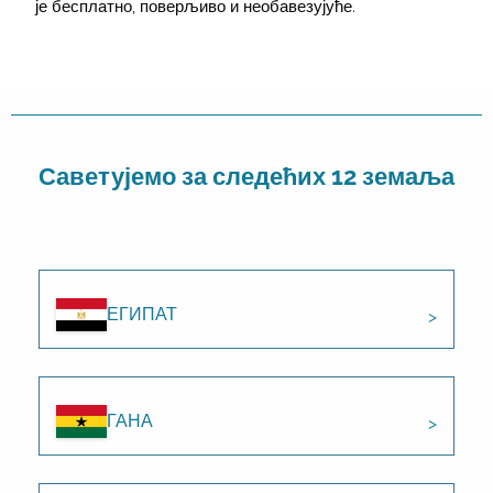
је бесплатно, поверљиво и необавезујуће.
Саветујемо за следећих 12 земаља
ЕГИПАТ
ГАНА