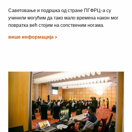
Саветовање и подршка од стране ПГФРЦ-а су
учинили могућим да тако мало времена након мог
повратка већ стојим на сопственим ногама.
више информација >