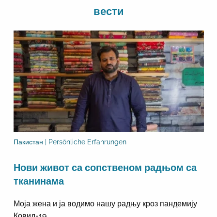
вести
Пакистан | Persönliche Erfahrungen
Нови живот са сопственом радњом са
тканинама
Моја жена и ја водимо нашу радњу кроз пандемију
Ковид-19.