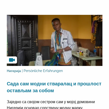
Нигерија | Persönliche Erfahrungen
Сада сам модни стваралац и прошлост
остављам за собом
Заједно са својом сестром сам у мојој домовини
Нигерији основао сопствену модну марку.