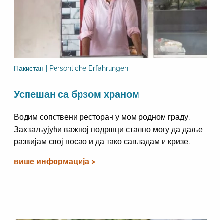
Пакистан | Persönliche Erfahrungen
Успешан са брзом храном
Водим сопствени ресторан у мом родном граду.
Захваљујући важној подршци стално могу да даље
развијам свој посао и да тако савладам и кризе.
више информација >