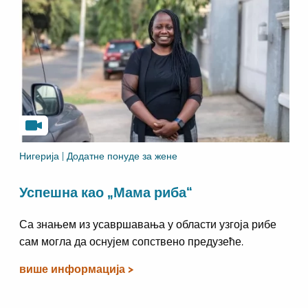
Нигерија | Додатне понуде за жене
Успешна као „Мама риба“
Са знањем из усавршавања у области узгоја рибе
сам могла да оснујем сопствено предузеће.
више информација >