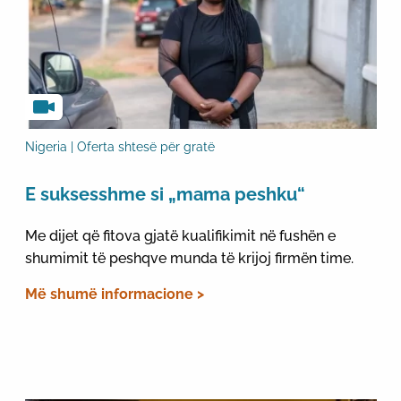
Nigeria | Oferta shtesë për gratë
E suksesshme si „mama peshku“
Me dijet që fitova gjatë kualifikimit në fushën e
shumimit të peshqve munda të krijoj firmën time.
Më shumë informacione >