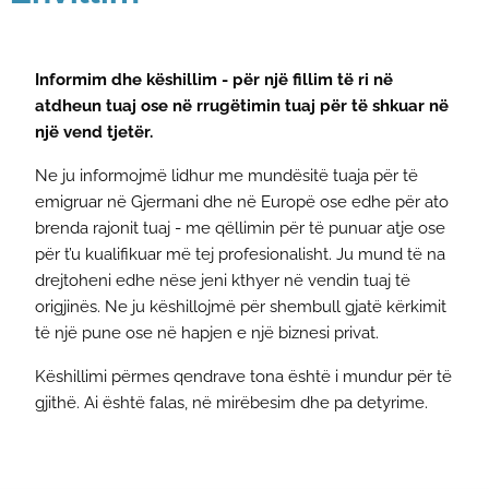
Informim dhe këshillim - për një fillim të ri në
atdheun tuaj ose në rrugëtimin tuaj për të shkuar në
një vend tjetër.
Ne ju informojmë lidhur me mundësitë tuaja për të
emigruar në Gjermani dhe në Europë ose edhe për ato
brenda rajonit tuaj - me qëllimin për të punuar atje ose
për t’u kualifikuar më tej profesionalisht. Ju mund të na
drejtoheni edhe nëse jeni kthyer në vendin tuaj të
origjinës. Ne ju këshillojmë për shembull gjatë kërkimit
të një pune ose në hapjen e një biznesi privat.
Këshillimi përmes qendrave tona është i mundur për të
gjithë. Ai është falas, në mirëbesim dhe pa detyrime.