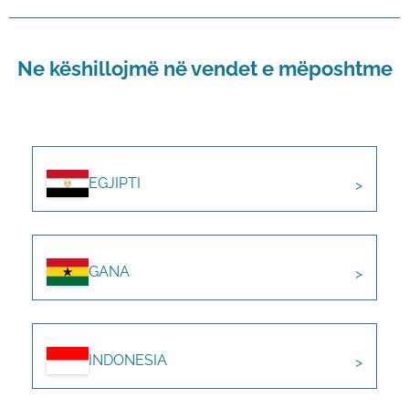
Ne këshillojmë në vendet e mëposhtme
EGJIPTI
GANA
INDONESIA