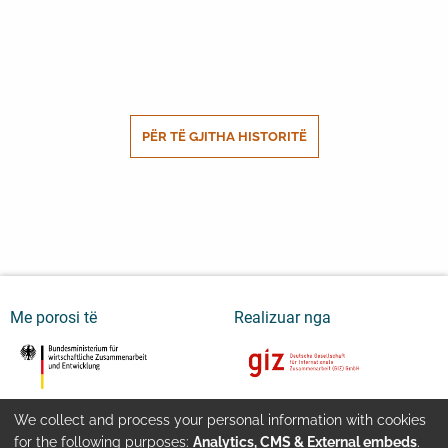
PËR TË GJITHA HISTORITË
Me porosi të
Realizuar nga
We collect and process your personal information with cookies
Youtube
Kontakti
Impressum
for the following purposes:
Analytics, CMS & External embeds
.