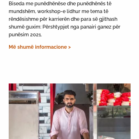
Biseda me punëdhënëse dhe punëdhënës të
mundshëm, workshop-e lidhur me tema të
rëndësishme për karrierën dhe para së gjithash
shumë guxim: Përshtypjet nga panairi ganez për
punësim 2021.
Më shumë informacione >