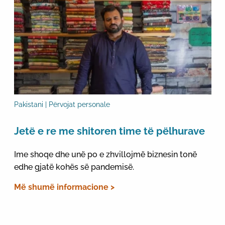
Pakistani | Përvojat personale
Jetë e re me shitoren time të pëlhurave
Ime shoqe dhe unë po e zhvillojmë biznesin tonë
edhe gjatë kohës së pandemisë.
Më shumë informacione >