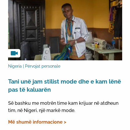
Nigeria | Përvojat personale
Tani unë jam stilist mode dhe e kam lënë
pas të kaluarën
Së bashku me motrën time kam krijuar në atdheun
tim, në Nigeri, një markë mode.
Më shumë informacione >