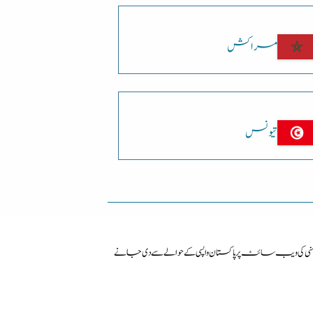
مراکش
تیونس
ی ویب سائٹ پرپاکستان واپسی کے حوالے سے دی جانے