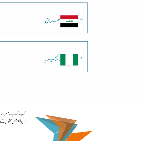
عراق
نائیجیریا
کیا آپ جرمنی م
والی پیش کشوں 