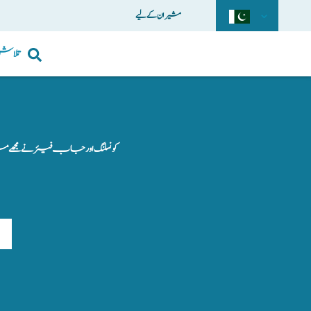
مشیران کے لیے
تلاش
کونسلنگ اور جاب فیئر نے مجھے مزی