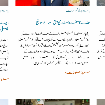
پاکستان | ذاتی تجربات
پاکستان |
فضہ کا سفر: ہنر کی ترقی سے نئے مواقع
دیہات 
پہلی و
ندگی
اپنی ہائر سیکنڈری تعلیم مکمل کرنے کے بعد، فضا کو ملازمت کی
ولٹک
تلاش میں دشواریوں کا سامنا کِرنا پڑا۔ رہنمائی کی تلاش میں
انٹرنیٹ
آج
انہوں نے پاکستان-جرمن فیسلیٹیشن اور ری انٹیگریشن سینٹر (پی جی
مواقع ف
توانائی
ایف آر سی) کا رخ کیا۔ حاصل ہونے والی مدد اور تربیت کے
پاس ضرور
ر میں
سبب، فضہ اب پاکستان کی ایک معروف یونیورسٹی
تربیت اُ
میں فرنٹ ڈیسک آفیسر کے طور پر کام کر رہی ہیں۔
زیادہ ص
ہیں اور ک
مزید معلومات >
مزید 