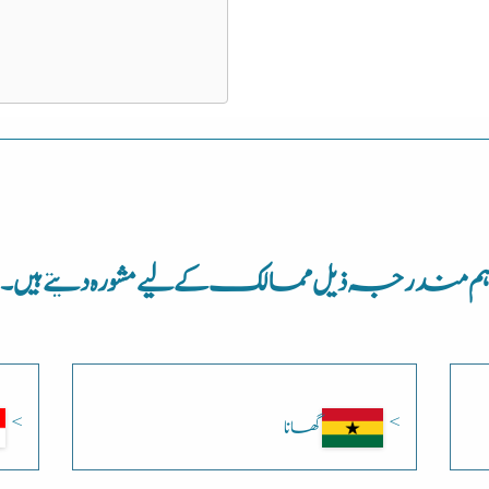
م مندرجہ ذیل ممالک کے لیے مشورہ دیتے ہیں۔
گھانا