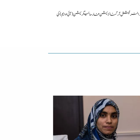
رنیشنل آرگنائزیشن فار مائیگریشن (آئی او ایم) کی