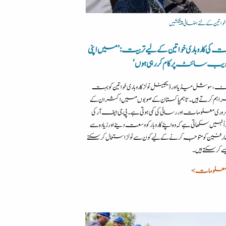
 خواتین کے لئے اضافی پیشکشیں
کی کاروباری خواتین کے لیے تربیت: ’میں اپنی
یب سائٹ پر کام کر رہی ہوں‘
، سوشل میڈیا اور ڈیجیٹل ٹولز کاروباری خواتین کو بہت
راہم کرتے ہیں۔ تاہم پاکستان کے صوبوں میں اکثر ان کے
ی معلومات اور رسائی کی کمی ہوتی ہے۔ پی جی ایف آر کی
نہیں سکھاتی ہے کہ وہ اپنے کاروبار کو وسعت دینے اور زیادہ سے
ارفین کو متوجہ کرنے کے لیے کون سے ٹولز استعمال کرسکتے
یسے کرسکتے ہیں۔
معلومات >