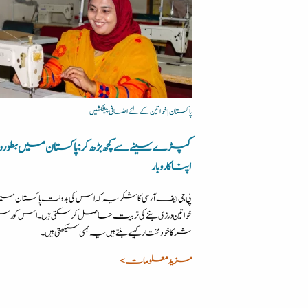
پاکستان | خواتین کے لئے اضافی پیشکشیں
کپڑے سینے سے کچھ بڑھ کر: پاکستان میں بطور د
اپنا کاروبار
پی جی ایف آر سی کا شکریہ کہ اس کی بدولت پاکستان می
خواتین درزی بننے کی تربیت حاصل کرسکتی ہیں۔ اس کورس
شرکا خودمختار کیسے بنتے ہیں یہ بھی سیکھتی ہیں۔
مزید معلومات >