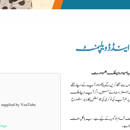
ینڈ ڈویلپمنٹ
 یا بیرون ملک ہجرت
آگاہ کریں گے یا پھر آپ کے اپنے خطے
یں بہتر بنانے میں۔ اگر آپ اپنے ملک
 ہم آپ کی نوکری کی تلاش یا کاروبار شروع
t supplied by
YouTube
مام لوگوں کے لیے ہے۔ یہ بالکل مفت
tings
ا ہے۔