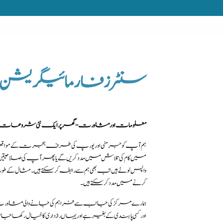
سنٹرز فار مائیگریشن ا
معلومات اور مشاورت - گھر پر ایک نئی شروعات
ہم آپ کو جرمنی اور یورپ کی طرف ہجرت کے مواقعوں سے 
میں کام کی تلاش میں مدد کریں گے یا پھر آپ کی صلاحیت
واپس لوٹے ہیں تب بھی ہم سے رابطہ کرسکتے ہیں۔ مثال کے طور پر
کرنے میں مدد کرسکتے ہیں۔
ہمارے مرکز کی جانب سے فراہم کی جانے والی مشاورت ت
اور کسی پابندی کے بغیر ہے اور یہاں رازداری کا خیال رکھا جات