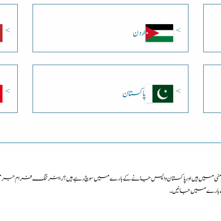
اردن
پاکستان
یں ہیں اور پاکستان واپس جانے کے بارے میں سوچ رہے ہیں؟ ریٹرننگ فرام جرمنی ک
کے بارے میں جانیں۔