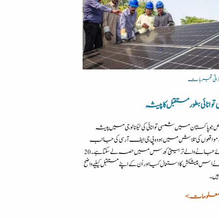
| ذاتی تجربات
انائی بطور مستقبل کا پیشہ
شخص جو پاکستان میں شمسی توانائی کی ٹیکنالوجی میں پیشہ
مواقعوں کی تلاش میں ہو وہ پی جی ایف آر سی کی جانب
سے کرائے جانے والے تربیتی کورس میں حصہ لے سکتا ہے۔ 20
اس پیشکش کا استعمال کیا اور اُن کے اپنے مستقبل کیلیے واضح
یں۔
معلومات >