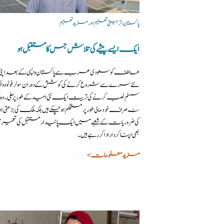
پاکستان | تربیتی تعلیم اور مزید تعلیم
ایک ایسے پیشے کی تلاش جس کا مستقبل ہو
عاطف کو سعودی عرب سے پاکستان واپسی کے بعد اپنی ز
نئے سرے سے شروع کرنے کی کوشش کے دوران سولر فوٹو و
سسٹم نصب کرنے کی تربیت ایک نئی امید کے طور پرملی۔ وہ 
نہ صرف خود مالی طور پر مستحکم ہو چکے ہیں بلکہ ملک کی بڑھتی ہوئی 
کی ضروریات کے شعبے میں ایک پائیدار مستقبل کی تعمی
بھی اپنا کردار ادا کر رہے ہیں۔
مزید معلومات >