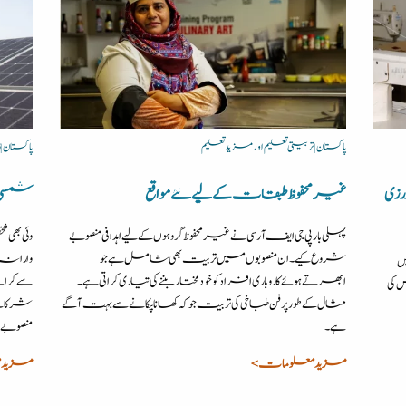
پاکستان | تربیتی تعلیم اور مزید تعلیم
پاکستان 
رزی
غیرمحفوظ طبقات کے لیے نئے مواقع
شمسی تو
پہلی بار پی جی ایف آر سی نے غیر محفوظ گروہوں کے لیے اہدافی منصوبے
وئی بھی 
شروع کیے۔ ان منصوبوں میں تربیت بھی شامل ہے جو
وارانہ 
ں
ابھرتے ہوئے کاروباری افراد کو خودمختار بننے کی تیاری کراتی ہے۔
 کی
مثال کے طور پر فن طباخی کی تربیت جو کہ کھانا پکانے سے بہت آگے
شرکا نے 
ہے۔
منصوبے ہ
مزید معلومات >
مزید 