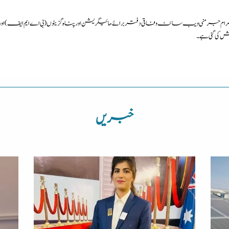
منی ویب سائٹ وفاقی دفتر برائے مائیگریشن اور پناہ گزینوں (بی اے ایم ایف) اور انٹ
ی گئی ہے۔
خبریں