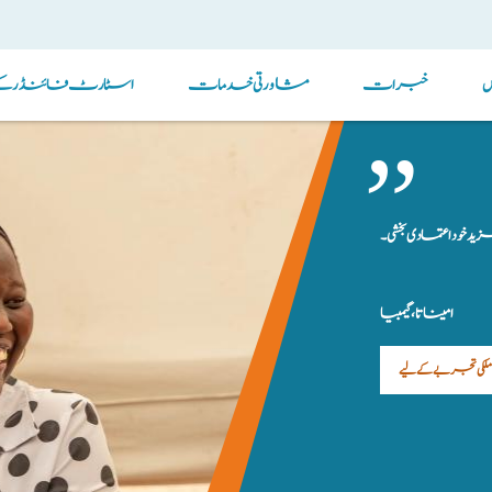
خبرات
مشاورتی خدمات
اسٹارٹ فائنڈر کے ذ
د خود اعتمادی بخشی۔
امیناتا، گیمبیا
ملکی تجربے کے لیے