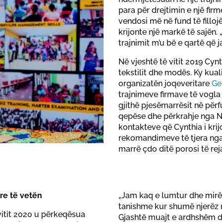
para për drejtimin e një firm
vendosi më në fund të fillojë
krijonte një markë të sajën
trajnimit m’u bë e qartë që j
Në vjeshtë të vitit 2019 Cynt
tekstilit dhe modës. Ky ku
organizatën joqeveritare
Ge
trajnimeve firmave të vogla
gjithë pjesëmarrësit në për
qepëse dhe përkrahje nga NG
kontakteve që Cynthia i krij
rekomandimeve të tjera nga kli
marrë çdo ditë porosi të rej
ore të vetën
„Jam kaq e lumtur dhe mirë
tanishme kur shumë njerëz n
itit 2020 u përkeqësua
Gjashtë muajt e ardhshëm do