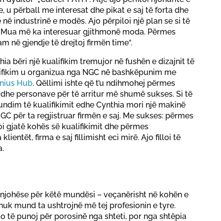
e, u përball me interesat dhe pikat e saj të forta dhe
 në industrinë e modës. Ajo përpiloi një plan se si të
. „Mua më ka interesuar gjithmonë moda. Përmes
am në gjendje të drejtoj firmën time“.
hia bëri një kualifikim tremujor në fushën e dizajnit të
alifikim u organizua nga NGC në bashkëpunim me
nius Hub
. Qëllimi ishte që t’u ndihmohej përmes
 dhe personave për të arritur më shumë sukses. Si të
fundim të kualifikimit edhe Cynthia mori një makinë
C për ta regjistruar firmën e saj. Me sukses: përmes
oi gjatë kohës së kualifikimit dhe përmes
entët, firma e saj fillimisht eci mirë. Ajo filloi të
a.
njohëse për këtë mundësi – veçanërisht në kohën e
uk mund ta ushtrojnë më tej profesionin e tyre.
 të punoj për porosinë nga shteti, por nga shtëpia