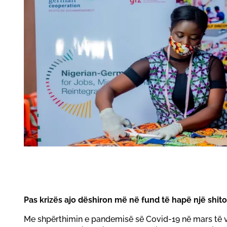
Pas krizës ajo dëshiron më në fund të hapë një shit
Me shpërthimin e pandemisë së Covid-19 në mars të v