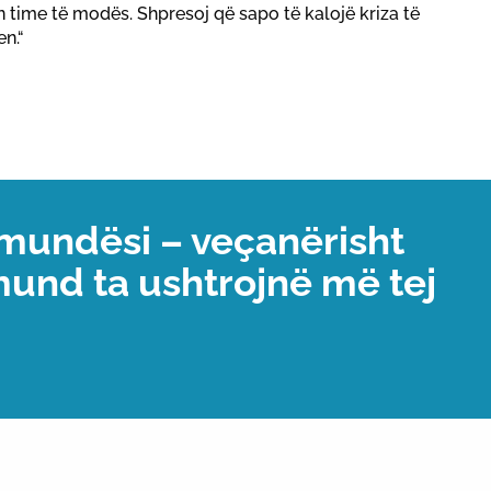
n time të modës. Shpresoj që sapo të kalojë kriza të
n.“
mundësi – veçanërisht
und ta ushtrojnë më tej