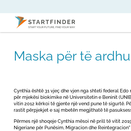
Maska për të ardhu
Cynthia është 31 vjeç dhe vjen nga shteti federal Edo 
për mjekësi biokimike në Universitetin e Beninit (UN
vitin 2012 kërkoi të gjente një vend pune të sigurtë. 
rastit përpjekjet e saj mbetën megjithatë të pasukse
Përmes një shoqeje Cynthia mësoi në prill të vitit 2
Nigeriane për Punësim, Migracion dhe Reintegracion” 