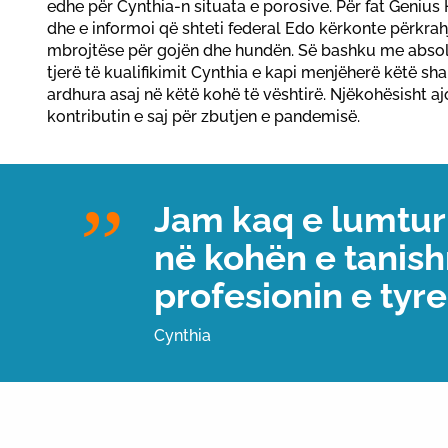
edhe për Cynthia-n situata e porosive. Për fat Genius
dhe e informoi që shteti federal Edo kërkonte përkr
mbrojtëse për gojën dhe hundën. Së bashku me absol
tjerë të kualifikimit Cynthia e kapi menjëherë këtë sha
ardhura asaj në këtë kohë të vështirë. Njëkohësisht a
kontributin e saj për zbutjen e pandemisë.
Jam kaq e lumtur
në kohën e tanis
profesionin e tyre
Cynthia