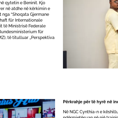
 në qytetin e Beninit. Kjo
er në atdhe në kërkimin e
het nga “Shoqata Gjermane
ft für Internationale
 të Ministrisë Federale
Bundesministerium für
, të titulluar „Perspektiva
Përkrahje për të hyrë në i
Në NGC Cynthia-n e këshill
ndërmjetësuan në një trajnim