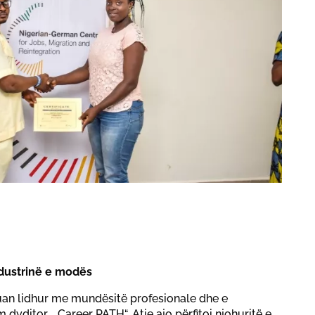
ndustrinë e modës
uan lidhur me mundësitë profesionale dhe e
 dyditor „Career PATH“. Atje ajo përfitoi njohuritë e