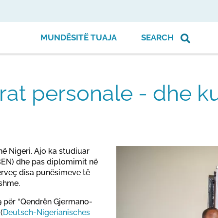
MUNDËSITË TUAJA
SEARCH
rat personale - dhe 
në Nigeri. Ajo ka studiuar
IBEN) dhe pas diplomimit në
Përveç disa punësimeve të
sshme.
019 për “Qendrën Gjermano-
(
Deutsch-Nigerianisches