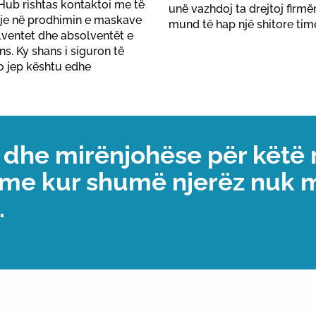
 Hub rishtas kontaktoi me të
unë vazhdoj ta drejtoj firmë
ahje në prodhimin e maskave
mund të hap një shitore time
ventet dhe absolventët e
ns. Ky shans i siguron të
jo jep kështu edhe
 dhe mirënjohëse për këtë 
hme kur shumë njerëz nuk m
.