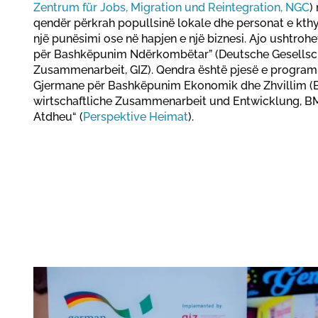
Zentrum für Jobs, Migration und Reintegration, NGC
)
qendër përkrah popullsinë lokale dhe personat e kthy
një punësimi ose në hapjen e një biznesi. Ajo ushtro
për Bashkëpunim Ndërkombëtar” (Deutsche Gesellscha
Zusammenarbeit, GIZ). Qendra është pjesë e programit
Gjermane për Bashkëpunim Ekonomik dhe Zhvillim (
wirtschaftliche Zusammenarbeit und Entwicklung, BMZ)
Atdheu“ (
Perspektive Heimat
).