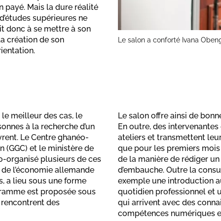
en payé. Mais la dure réalité
d’études supérieures ne
hit donc à se mettre à son
la création de son
Le salon a conforté Ivana Oben
rientation.
 le meilleur des cas, le
Le salon offre ainsi de bon
rsonnes à la recherche d’un
En outre, des intervenantes
rent. Le Centre ghanéo-
ateliers et transmettent le
on (GGC) et le ministère de
que pour les premiers mois 
co-organisé plusieurs de ces
de la manière de rédiger u
n de l’économie allemande
d’embauche. Outre la consul
s, a lieu sous une forme
exemple une introduction a
ogramme est proposée sous
quotidien professionnel et 
s rencontrent des
qui arrivent avec des conna
compétences numériques et 