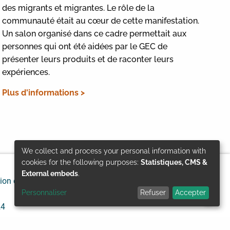
des migrants et migrantes. Le rôle de la
communauté était au cœur de cette manifestation.
Un salon organisé dans ce cadre permettait aux
personnes qui ont été aidées par le GEC de
présenter leurs produits et de raconter leurs
expériences.
Plus d'informations >
We collect and process your personal information with
Use
cookies for the following purposes:
Statistiques, CMS &
External embeds
.
ion de responsabilité
Protection des données
of
Personnaliser
Refuser
Accepter
personal
24