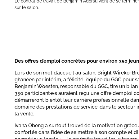
Le contrat de travail de Benjamin Adorsu vient de se terminer
sur le salon.
Des offres d’emploi concrètes pour environ 350 j
Lors de son mot d’accueil au salon, Bright Wireko-Bro
ghanéen par intérim, a félicité l’équipe du GGC pour 
Benjamin Woesten, responsable du GGC, tire un bilan p
350 participant·e·s auraient reçu une offre d’emploi con
démarreront bientôt leur carrière professionnelle dan
domaine des prestations de service, dans le secteur
la vente.
Ivana Obeng a surtout trouvé de la motivation grâce au
confortée dans l’idée de se mettre à son compte et d’in