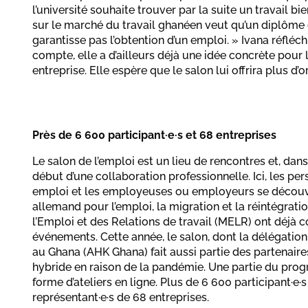
l’université souhaite trouver par la suite un travail bi
sur le marché du travail ghanéen veut qu’un diplôme 
garantisse pas l’obtention d’un emploi. » Ivana réfléc
compte, elle a d’ailleurs déjà une idée concrète pour 
entreprise. Elle espère que le salon lui offrira plus d’o
Près de 6 600 participant·e·s et 68 entreprises
Le salon de l’emploi est un lieu de rencontres et, dans
début d’une collaboration professionnelle. Ici, les pe
emploi et les employeuses ou employeurs se découv
allemand pour l’emploi, la migration et la réintégrati
l’Emploi et des Relations de travail (MELR) ont déjà 
événements. Cette année, le salon, dont la délégatio
au Ghana (AHK Ghana) fait aussi partie des partenaire
hybride en raison de la pandémie. Une partie du pr
forme d’ateliers en ligne. Plus de 6 600 participant·e·
représentant·e·s de 68 entreprises.