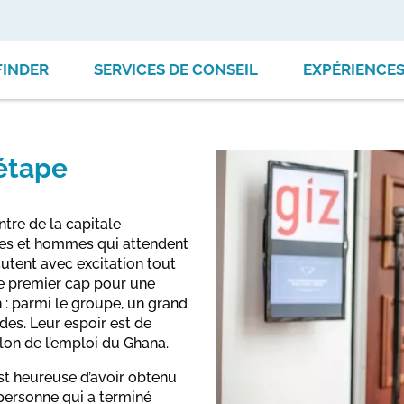
FINDER
SERVICES DE CONSEIL
EXPÉRIENCE
 étape
ntre de la capitale
es et hommes qui attendent
scutent avec excitation tout
 le premier cap pour une
 : parmi le groupe, un grand
des. Leur espoir est de
alon de l’emploi du Ghana.
est heureuse d’avoir obtenu
 personne qui a terminé