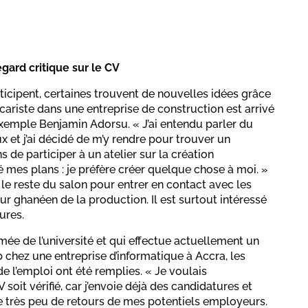
gard critique sur le CV
ticipent, certaines trouvent de nouvelles idées grâce
cariste dans une entreprise de construction est arrivé
xemple Benjamin Adorsu. « J’ai entendu parler du
x et j’ai décidé de m’y rendre pour trouver un
s de participer à un atelier sur la création
é mes plans : je préfère créer quelque chose à moi. »
 le reste du salon pour entrer en contact avec les
ur ghanéen de la production. Il est surtout intéressé
ures.
e de l’université et qui effectue actuellement un
chez une entreprise d’informatique à Accra, les
de l’emploi ont été remplies. « Je voulais
oit vérifié, car j’envoie déjà des candidatures et
que très peu de retours de mes potentiels employeurs.