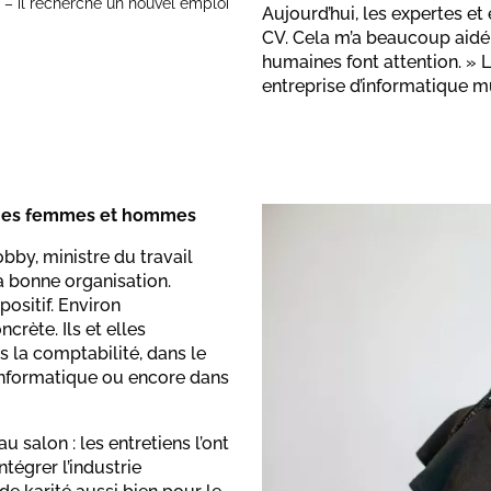
 – il recherche un nouvel emploi
Aujourd’hui, les expertes et
CV. Cela m’a beaucoup aidé.
humaines font attention. » 
entreprise d’informatique mu
eunes femmes et hommes
bby, ministre du travail
sa bonne organisation.
ositif. Environ
crète. Ils et elles
s la comptabilité, dans le
 informatique ou encore dans
 salon : les entretiens l’ont
tégrer l’industrie