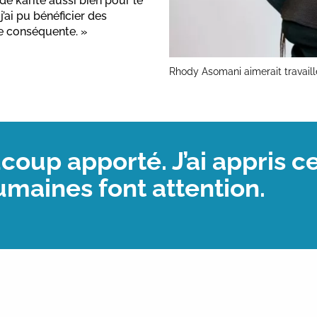
de karité aussi bien pour le
’ai pu bénéficier des
e conséquente. »
Rhody Asomani aimerait travaill
oup apporté. J’ai appris ce
maines font attention.