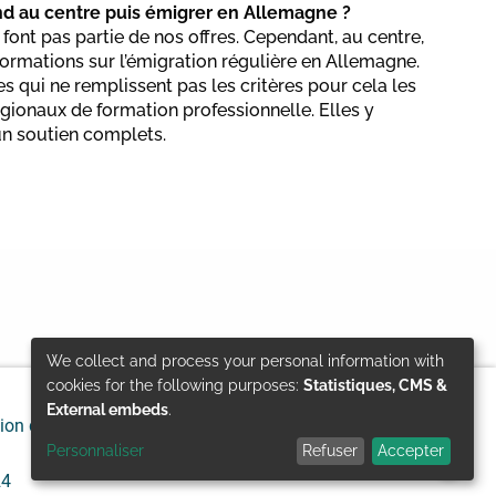
nd au centre puis émigrer en Allemagne ?
font pas partie de nos offres. Cependant, au centre,
ormations sur l’émigration régulière en Allemagne.
qui ne remplissent pas les critères pour cela les
ionaux de formation professionnelle. Elles y
un soutien complets.
We collect and process your personal information with
Use
cookies for the following purposes:
Statistiques, CMS &
External embeds
.
ion de responsabilité
Protection des données
of
Personnaliser
Refuser
Accepter
personal
24