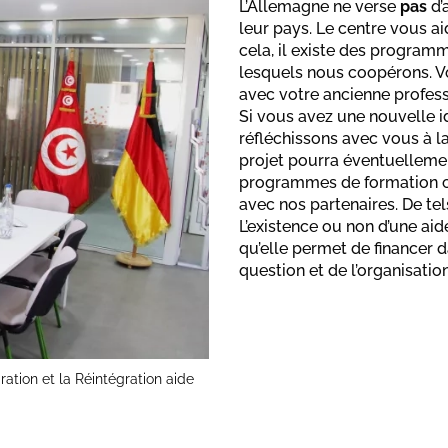
L’Allemagne ne verse
pas
d’
leur pays. Le centre vous ai
cela, il existe des progra
lesquels nous coopérons. 
avec votre ancienne profes
Si vous avez une nouvelle i
réfléchissons avec vous à l
projet pourra éventuellement
programmes de formation c
avec nos partenaires. De te
L’existence ou non d’une aid
qu’elle permet de financer
question et de l’organisatio
ation et la Réintégration aide