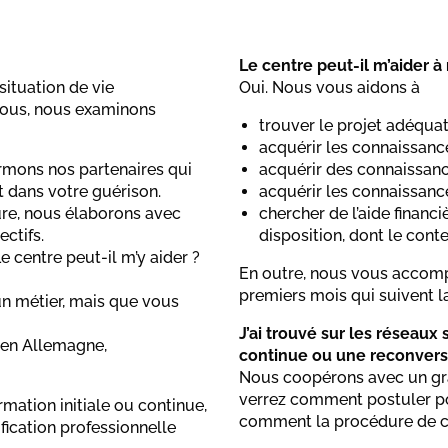
Le centre peut-il m’aider
situation de vie
Oui. Nous vous aidons à
 vous, nous examinons
trouver le projet adéqua
acquérir les connaissanc
rmons nos partenaires qui
acquérir des connaissance
t dans votre guérison.
acquérir les connaissance
ûre, nous élaborons avec
chercher de l’aide financ
ctifs.
disposition, dont le conte
e centre peut-il m’y aider ?
En outre, nous vous accomp
premiers mois qui suivent la
un métier, mais que vous
J’ai trouvé sur les réseaux
 en Allemagne,
continue ou une reconversi
Nous coopérons avec un gr
verrez comment postuler po
mation initiale ou continue,
comment la procédure de c
ification professionnelle