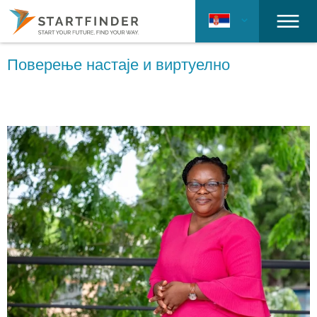
Поверење настаје и виртуелно