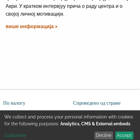
Акри. У кратком интервјуу прича о раду центра и о
својој личној мотивацији.
више информација >
По налогу
Спроведено од стране
We collect and process your personal information with cookies
Use
for the following purposes:
Analytics, CMS & External embeds
.
Customize
Decline
Accept
of