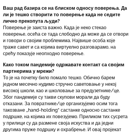
Ваш рад базира се на блиском односу поверења. Да
ли је тешко створити то поверење када не седите
лично прекопута људи?
Поверење је заиста важно. Када је неко стекао
поверење, осећа се тада слободно да може да се отвори
и говори о својим проблемима. Највише особа које
траже савет и са којима виртуелно разговарамо, на
срећу показује неопходно поверење.
Како током пандемије одржавате контакт са својим
партнерима у мрежи?
То је на почетку било помало тешко. Обично барем
једном месечно нудимо стручно саветовање у некој
високој школи, као и школовање за предузетнике/це.
Због пандемије су такви скупови морали да буду
отказани. За повратнике/це организујемо осим тога
такозване „hand-holding“ састанке односно састанке
подршке, на којима их повезујемо. Приликом тих сусрета
у прилици су да размене своја искуства и да једни
другима пруже подршку и охрабрење. И овај пројекат