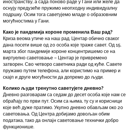
иностранству, а сада поново раде у Гани или желе да
оснују предузеће пружимо неопходну индивидуалну
подршку. Осим тога саветујемо младе о образовним
могућностима у Гани.
Како је пандемија короне променила Ваш рад?
Криза веома утиче на наш рад. Центар обично сваког
дана посети више од 20 особа које траже савет. Од 15.
марта због пандемије короне концентришемо се на
виртуелно саветовање – Центар је привремено
затворен. Сво четворо саветника ради од куће. Савете
пружамо путем телефона, али користимо на пример и
скајп и друге могућности да допремо до људи.
Колико људи тренутно саветујете дневно?
Дневно разговарам са седам до десет особа које нам се
обраћају по први пут. Осим са њима, ту су и корисници
које већ дуже пратимо. Укупно дневно обављам око 20
саветовања. Од Центра добијамо довољан обим
података, тако да онлајн саветовање технички добро
функционише.