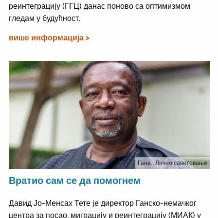
реинтеграцију (ГГЦ) данас поново са оптимизмом
гледам у будућност.
више информација >
Гана
| Лично саветовање
Вратио сам се да помогнем
Давид Јо-Менсах Тете је директор Ганско-немачког
центра за посао, миграцију и реинтеграцију (МИАК) у