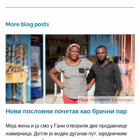
More blog posts
Гана
| Persönliche Erfahrungen
Нови пословни почетак као брачни пар
Моја жена и ја смо у Гани отворили две продавнице
намирница. Дотле је водио дугачак пут, заједничким