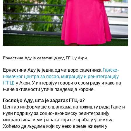
Ернестина Аду је саветница код ГГЦ у Акри.
Ернестина Аду је једна од четворо саветника
Ганско-
немачког центра за посао, миграцију и реинтеграцију
(ГГЦ)
у Акри. У интервјуу говори о свом раду и како на
њене активности утиче пандемија короне.
Госпођо Аду, шта је задатак ГГЦ-а?
Центар информише о шансама на тржишту рада Гане и
нуди подршку за социо-економску реинтеграцију
мигранткиња и миграната који се враћају у земљу.
Хоћемо да људима који су неко време живели у