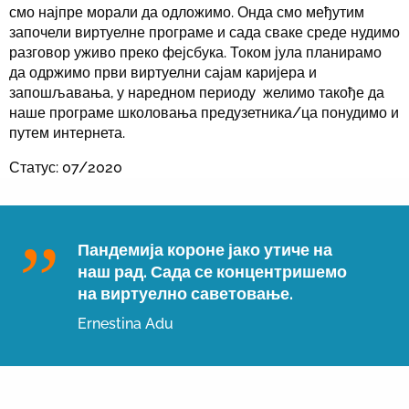
смо најпре морали да одложимо. Онда смо међутим
започели виртуелне програме и сада сваке среде нудимо
разговор уживо преко фејсбука. Током јула планирамо
да одржимо први виртуелни сајам каријера и
запошљавања, у наредном периоду желимо такође да
наше програме школовања предузетника/ца понудимо и
путем интернета.
Статус: 07/2020
Пандемија короне јако утиче на
наш рад. Сада се концентришемо
на виртуелно саветовање.
Ernestina Adu