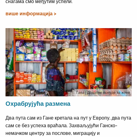
снагама смо међутим успели.
више информација >
Гана
| Додатне понуде за жене
Охрабрујућа размена
Два пута сам из Гане кретала на пут у Европу, два пута
сам се без успеха враћала. Захваљујући Ганско-
немачком центру за послове, миграцију и