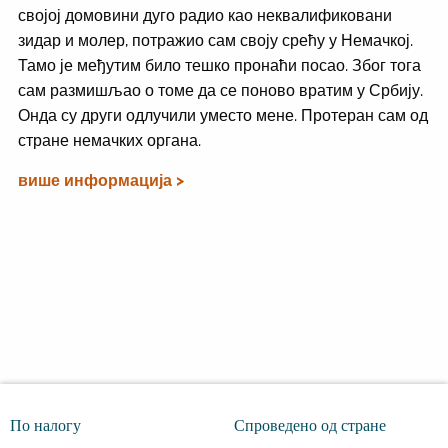
својој домовини дуго радио као неквалификовани
зидар и молер, потражио сам своју срећу у Немачкој.
Тамо је међутим било тешко пронаћи посао. Због тога
сам размишљао о томе да се поново вратим у Србију.
Онда су други одлучили уместо мене. Протеран сам од
стране немачких органа.
више информација >
По налогу
Спроведено од стране