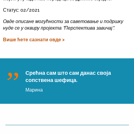
Статус: 02/2021
Овде описане могућности за саветовање и подршку
нуде се у оквиру пројекта "Перспектива завичај".
Више ћете сазнати овде >
Срећна сам што сам данас своја
сопствена шефица.
Марина