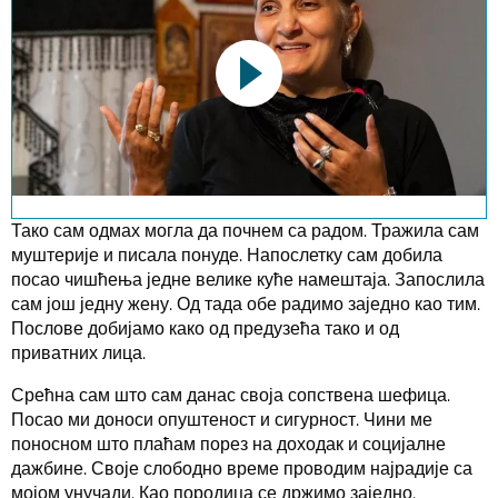
This link opens a YouTube video. Please
note the data protection regulations valid
for this site.
Тако сам одмах могла да почнем са радом. Тражила сам
муштерије и писала понуде. Напослетку сам добила
посао чишћења једне велике куће намештаја. Запослила
Потврди
сам још једну жену. Од тада обе радимо заједно као тим.
Послове добијамо како од предузећа тако и од
приватних лица.
Срећна сам што сам данас своја сопствена шефица.
Посао ми доноси опуштеност и сигурност. Чини ме
поносном што плаћам порез на доходак и социјалне
дажбине. Своје слободно време проводим најрадије са
мојом унучади. Као породица се држимо заједно.