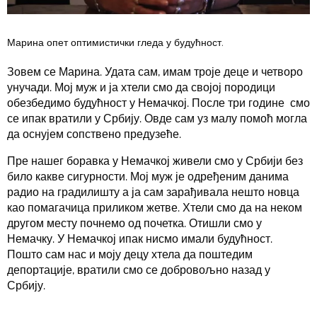
Марина опет оптимистички гледа у будућност.
Зовем се Марина. Удата сам, имам троје деце и четворо
унучади. Мој муж и ја хтели смо да својој породици
обезбедимо будућност у Немачкој. После три године смо
се ипак вратили у Србију. Овде сам уз малу помоћ могла
да оснујем сопствено предузеће.
Пре нашег боравка у Немачкој живели смо у Србији без
било какве сигурности. Мој муж је одређеним данима
радио на градилишту а ја сам зарађивала нешто новца
као помагачица приликом жетве. Хтели смо да на неком
другом месту почнемо од почетка. Отишли смо у
Немачку. У Немачкој ипак нисмо имали будућност.
Пошто сам нас и моју децу хтела да поштедим
депортације, вратили смо се добровољно назад у
Србију.