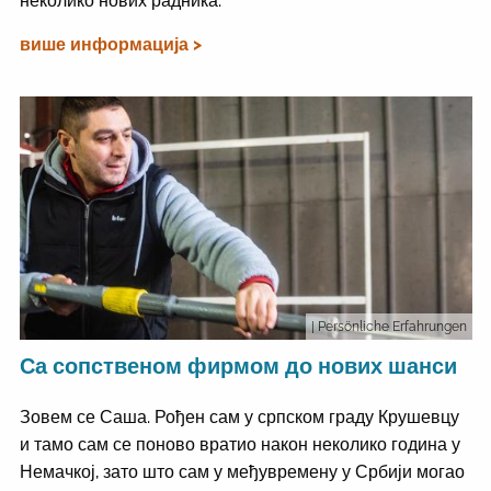
неколико нових радника.
више информација >
| Persönliche Erfahrungen
Са сопственом фирмом до нових шанси
Зовем се Саша. Рођен сам у српском граду Крушевцу
и тамо сам се поново вратио након неколико година у
Немачкој, зато што сам у међувремену у Србији могао