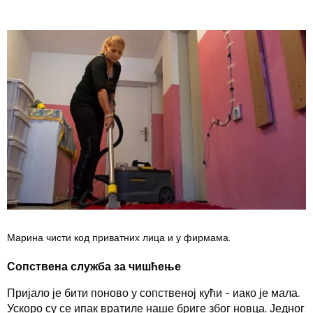
Марина чисти код приватних лица и у фирмама.
Сопствена служба за чишћење
Пријало је бити поново у сопственој кући - иако је мала.
Ускоро су се ипак вратиле наше бриге због новца. Једног