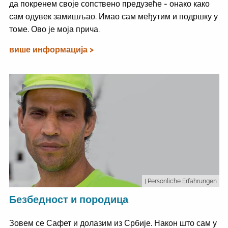
да покренем своје сопствено предузеће - онако како
сам одувек замишљао. Имао сам међутим и подршку у
томе. Ово је моја прича.
више информација >
| Persönliche Erfahrungen
Безбедност и породица
Зовем се Сафет и долазим из Србије. Након што сам у