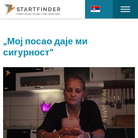
„Мој посао даје ми
сигурност“