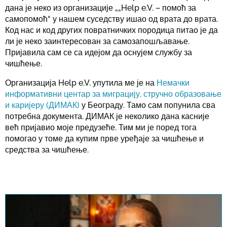
дана је неко из организације „„Help e.V. – помоћ за
самопомоћ“ у нашем суседству ишао од врата до врата.
Код нас и код других повратничких породица питао је да
ли је неко заинтересован за самозапошљавање.
Пријавила сам се са идејом да оснујем службу за
чишћење.
Организација Help e.V. упутила ме је на
Немачки
информативни центар за миграцију, стручно образовање
и каријеру (ДИМАК)
у Београду. Тамо сам попунила сва
потребна документа. ДИМАК је неколико дана касније
већ пријавио моје предузеће. Тим ми је поред тога
помогао у томе да купим прве уређаје за чишћење и
средства за чишћење.