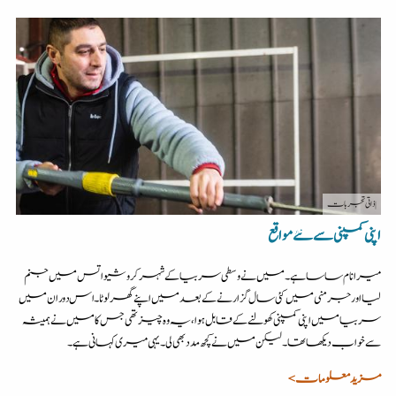
| ذاتی تجربات
اپنی کمپنی سے نئے مواقع
میرا نام ساسا ہے۔میں نے وسطی سربیا کے شہرکروشیواتس میں جنم
لیا اور جرمنی میں کئی سال گزارنے کے بعد میں اپنے گھر لوٹا۔اس دوران میں
سربیا میں اپنی کمپنی کھولنے کے قابل ہوا،یہ وہ چیز تھی جس کا میں نے ہمیشہ
سے خواب دیکھا تھا۔ لیکن میں نےکچھ مدد بھی لی۔ یہی میری کہانی ہے۔
مزید معلومات >