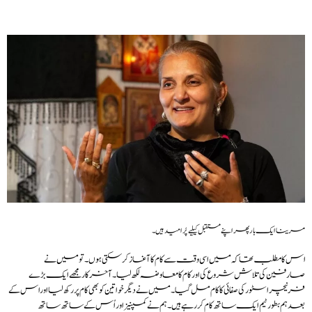
مرینا ایک بار پھر اپنے مستقبل کیلیے پُرامید ہیں۔
اس کا مطلب تھا کہ میں اسی وقت سے کام کا آغاز کرسکتی ہوں۔ تو میں نے
صارفین کی تلاش شروع کی اور کام کا معاوضہ لکھ لیا۔آخر کار مجھے ایک بڑے
فرنیچر اسٹور کی صفائی کا کام مل گیا۔میں نے دیگر خواتین کو بھی کام پر رکھ لیا اور اس کے
بعد ہم بطور ٹیم ایک ساتھ کام کررہے ہیں۔ ہم نے کمپنیز اور اُس کے ساتھ ساتھ