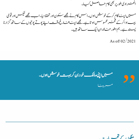
انفرادی طور پر بھی کام حاصل کیا۔
میں اپنا کام کرکے خوش ہوں۔ اس کام نے مجھے سکون اور تحفظ دیا۔ اب مجھے ٹیکس اورقومی
بیمہ ادا کرکے فخر محسوس ہوتا ہے۔مجھے اپنا فارغ وقت اپنے پوتے پوتیوں کے ساتھ گزارنا
پسند ہے۔ہم بطور خاندان ایک ساتھ ہیں۔
As of: 02/2021
میں اپنی مالک خود بن کر بہت خوش ہوں۔
مرینا
ملکوں کے تجربات