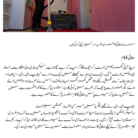
مرینا صفائی کا انفرادی طور پر اور کمپنیز کیلیے کرتی ہیں۔
صفائی کا کام
اپنے آبائی گھر واپس لوٹ کر اچھا لگا اگرچہ کہ یہ چھوٹا ہے۔ لیکن ہماری مالی مشکلات جلد
ہی واپس لوٹ آئیں۔ ایک دن ہمارے محلے میں ایک ادارے "ہیلپ ای۔ وی۔- ہیلف زور
سیلبت ہیلف" سے تعلق رکھنے والا شخص گھر گھر جارہا تھا۔ اُس نے ہم سےاور واپس لوٹنے
والے دیگر افراد سے پوچھا کہ ہم سے میں کوئی کاروبار شروع کرنے کا خواہشمند ہے۔میں
نے اُنہیں بتایا کہ میرے پاس صفائی کا کام شروع کرنے کا منصوبہ ہے۔
ہیلپ ای۔وی۔ نے مجھے بیلگریڈ میں جرمن انفارمیشن سینٹر فار
مائیگریشن،ٹریننگ اینڈ امپلائمنٹ (ڈی ماک) بھجوایا،جہاں میں نے تمام ضروری
دستاویزات جمع کرائیں۔ چند روز بعد ڈی ماک نے میرے کاروبار کا اندراج کرلیا۔ٹیم نے
کام شروع کرنے کیلیے صفائی کا سامان اور مصنوعات خریدنے میں میری مدد کی۔