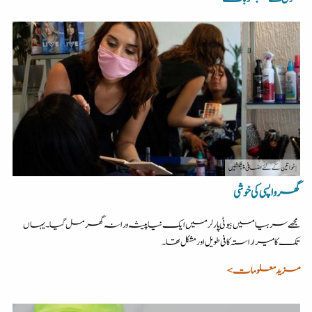
| خواتین کے لئے اضافی پیشکشیں
گھر واپسی کی خوشی
مجھے سربیا میں بیوٹی پارلر میں ایک نیا پیشہ ورانہ گھر مل گیا۔ یہاں
تک کا میرا راستہ کافی طویل اور مشکل تھا۔
مزید معلومات >