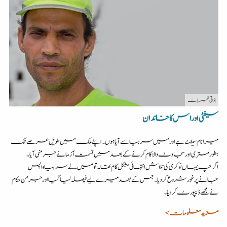
| ذاتی تجربات
سیفٹی اور اس کا خاندان
میرا نام سیفٹ ہے اور میں سربیا سے آیا ہوں۔اپنے ملک میں طویل عرصے تک
بطور مستری اور سجاوٹ والا کام کرنے کے بعد میں قسمت آزمانے جرمنی آیا ۔
اگرچہ یہاں نوکری کی تلاش انتہائی مشکل کام تھا۔ تو میں نے سربیا واپس
جانے پر غور شروع کردیا ۔ جس کے بعد میرے لیے فیصلہ لیا گیا اور جرمن حکام
نے مجھے ڈیپورٹ کردیا۔
مزید معلومات >