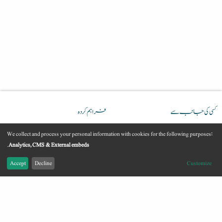
کسی کی جانب سے
فراہم کردہ
We collect and process your personal information with cookies for the following purposes:
Use
.
Analytics, CMS & External embeds
Accept
Decline
Customize
of
Youtube
رابطہ
امپرنٹ
قانونی معلومات
personal
مواد(ڈیٹا) کی حفاظت
© GIZ 2024
data