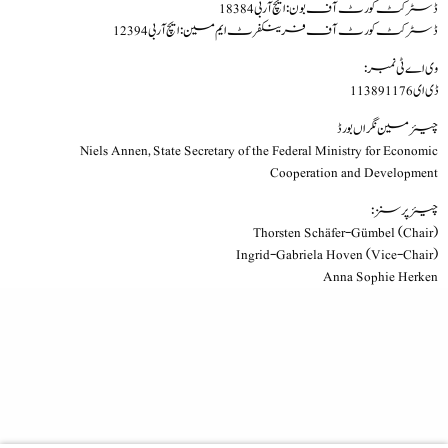
ڈسٹرکٹ کورٹ آف بون: ایچ آر بی 18384
ڈسٹرکٹ کورٹ آف فرینکفرٹ ایم مین: ایچ آر بی 12394
وی اے ٹی نمبر:
ڈی ای 113891176
چیئرمین نگراں بورڈ
Niels Annen, State Secretary of the Federal Ministry for Economic
Cooperation and Development
چیئرپرسنز:
Thorsten Schäfer-Gümbel (Chair)
Ingrid-Gabriela Hoven (Vice-Chair)
Anna Sophie Herken