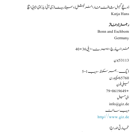
ڈوئچے گیسل شافٹ فار انٹرنیشنل زوسمیناربیٹ (جی آئی زیڈ)جی ایم بی ایچ
Katja Hans
رجسٹرڈ دفاتر
Bonn and Eschborn
Germany
فرائیڈرچ- ایبرٹ-ایلی 36+40
53113 بون
ڈیگ – ہمرسکولڈ – ویب 1-5
65760 ایچبورن
ٹیلی فون
+49 6196 79-0
ای میل
info@giz.de
ویب سائٹ
http://www.giz.de
تجارتی اندراج: