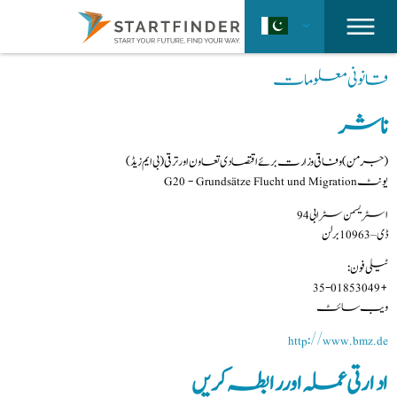
قانونی معلومات
ناشر
(جرمن) وفاقی وزارت برئے اقتصادی تعاون اور ترقی(بی ایم زیڈ)
یونٹ G20 - Grundsätze Flucht und Migration
اسٹریسمن سٹرابی 94
ڈی – 10963 برلن
ٹیلی فون:
+49 30 185 35-0
ویب سائٹ
http://www.bmz.de
ادارتی عملہ اور
رابطہ کریں