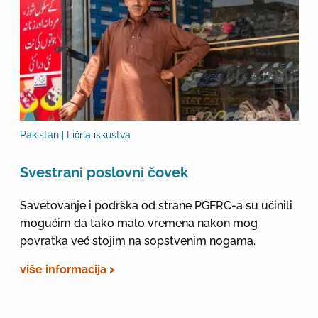
Pakistan | Lična iskustva
Svestrani poslovni čovek
Savetovanje i podrška od strane PGFRC-a su učinili
mogućim da tako malo vremena nakon mog
povratka već stojim na sopstvenim nogama.
više informacija >