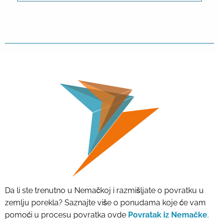
Da li ste trenutno u Nemačkoj i razmišljate o povratku u
zemlju porekla? Saznajte više o ponudama koje će vam
pomoći u procesu povratka ovde
Povratak iz Nemačke
.