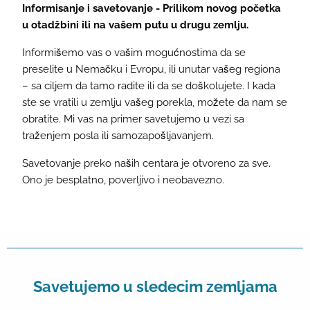
Informisanje i savetovanje - Prilikom novog početka
u otadžbini ili na vašem putu u drugu zemlju.
Informišemo vas o vašim mogućnostima da se
preselite u Nemačku i Evropu, ili unutar vašeg regiona
– sa ciljem da tamo radite ili da se doškolujete. I kada
ste se vratili u zemlju vašeg porekla, možete da nam se
obratite. Mi vas na primer savetujemo u vezi sa
traženjem posla ili samozapošljavanjem.
Savetovanje preko naših centara je otvoreno za sve.
Ono je besplatno, poverljivo i neobavezno.
Savetujemo u sledecim zemljama