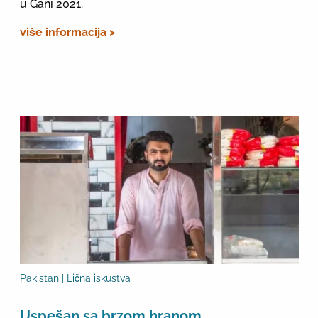
u Gani 2021.
više informacija >
Pakistan | Lična iskustva
Uspešan sa brzom hranom