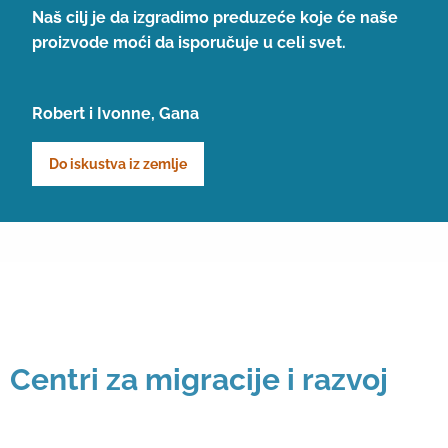
Naš cilj je da izgradimo preduzeće koje će naše
proizvode moći da isporučuje u celi svet.
Robert i Ivonne, Gana
Do iskustva iz zemlje
Centri za migracije i razvoj