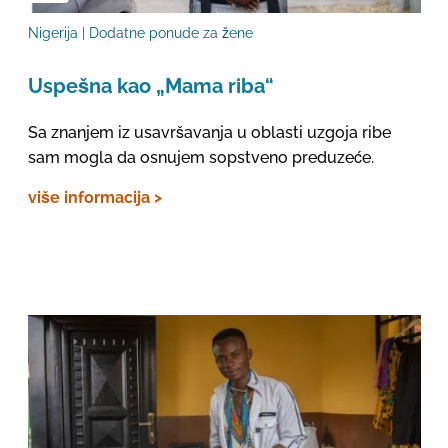
Nigerija | Dodatne ponude za žene
Uspešna kao „Mama riba“
Sa znanjem iz usavršavanja u oblasti uzgoja ribe
sam mogla da osnujem sopstveno preduzeće.
više informacija >