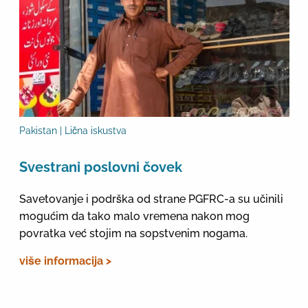
Pakistan | Lična iskustva
Svestrani poslovni čovek
Savetovanje i podrška od strane PGFRC-a su učinili
mogućim da tako malo vremena nakon mog
povratka već stojim na sopstvenim nogama.
više informacija >