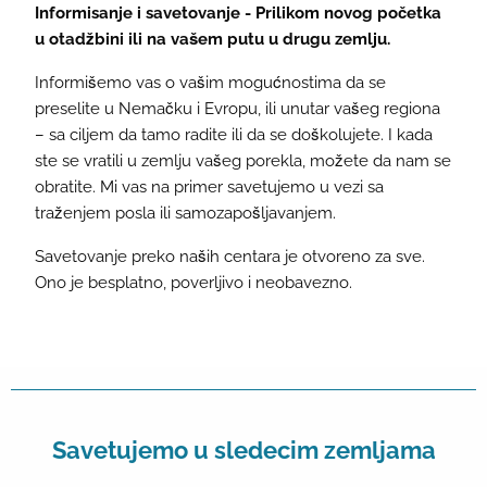
Informisanje i savetovanje - Prilikom novog početka
u otadžbini ili na vašem putu u drugu zemlju.
Informišemo vas o vašim mogućnostima da se
preselite u Nemačku i Evropu, ili unutar vašeg regiona
– sa ciljem da tamo radite ili da se doškolujete. I kada
ste se vratili u zemlju vašeg porekla, možete da nam se
obratite. Mi vas na primer savetujemo u vezi sa
traženjem posla ili samozapošljavanjem.
Savetovanje preko naših centara je otvoreno za sve.
Ono je besplatno, poverljivo i neobavezno.
Savetujemo u sledecim zemljama