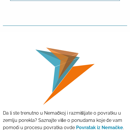
Da li ste trenutno u Nemačkoj i razmišljate o povratku u
zemlju porekla? Saznajte više o ponudama koje će vam
pomoći u procesu povratka ovde
Povratak iz Nemačke
.