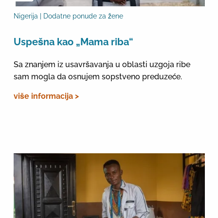
Nigerija | Dodatne ponude za žene
Uspešna kao „Mama riba“
Sa znanjem iz usavršavanja u oblasti uzgoja ribe
sam mogla da osnujem sopstveno preduzeće.
više informacija >