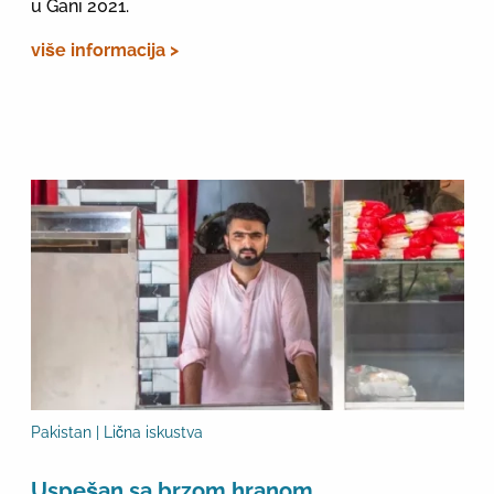
u Gani 2021.
više informacija >
Pakistan | Lična iskustva
Uspešan sa brzom hranom