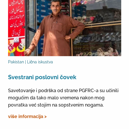
Pakistan | Lična iskustva
Svestrani poslovni čovek
Savetovanje i podrška od strane PGFRC-a su učinili
mogućim da tako malo vremena nakon mog
povratka već stojim na sopstvenim nogama.
više informacija >