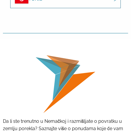
Da li ste trenutno u Nemačkoj i razmišljate o povratku u
zemlju porekla? Saznajte više o ponudama koje će vam