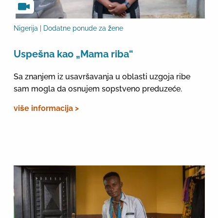
Nigerija | Dodatne ponude za žene
Uspešna kao „Mama riba“
Sa znanjem iz usavršavanja u oblasti uzgoja ribe
sam mogla da osnujem sopstveno preduzeće.
više informacija >