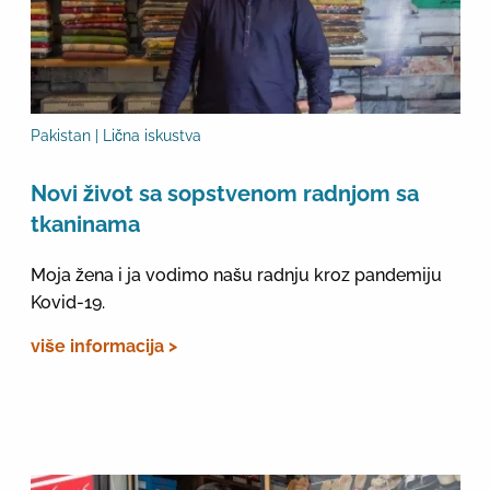
Pakistan | Lična iskustva
Novi život sa sopstvenom radnjom sa
tkaninama
Moja žena i ja vodimo našu radnju kroz pandemiju
Kovid-19.
više informacija >