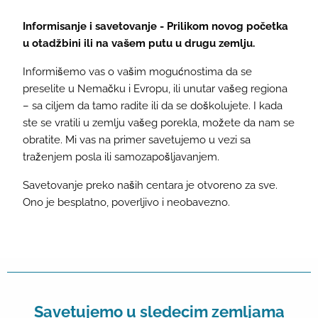
Informisanje i savetovanje - Prilikom novog početka
u otadžbini ili na vašem putu u drugu zemlju.
Informišemo vas o vašim mogućnostima da se
preselite u Nemačku i Evropu, ili unutar vašeg regiona
– sa ciljem da tamo radite ili da se doškolujete. I kada
ste se vratili u zemlju vašeg porekla, možete da nam se
obratite. Mi vas na primer savetujemo u vezi sa
traženjem posla ili samozapošljavanjem.
Savetovanje preko naših centara je otvoreno za sve.
Ono je besplatno, poverljivo i neobavezno.
Savetujemo u sledecim zemljama