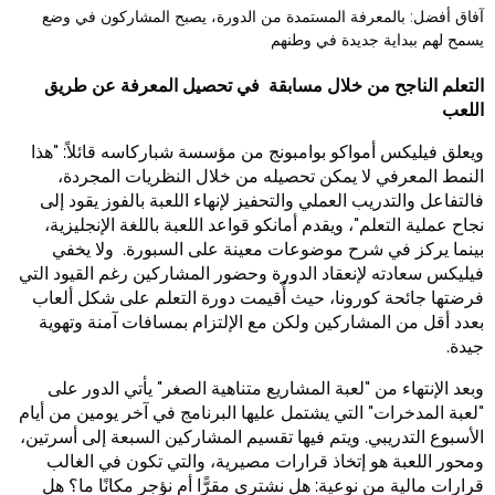
آفاق أفضل: بالمعرفة المستمدة من الدورة، يصبح المشاركون في وضع
يسمح لهم ببداية جديدة في وطنهم
التعلم الناجح من خلال مسابقة في تحصيل المعرفة عن طريق
اللعب
ويعلق فيليكس أمواكو بوامبونج من مؤسسة شباركاسه قائلاً: "هذا
النمط المعرفي لا يمكن تحصيله من خلال النظريات المجردة،
فالتفاعل والتدريب العملي والتحفيز لإنهاء اللعبة بالفوز يقود إلى
نجاح عملية التعلم"، ويقدم أمانكو قواعد اللعبة باللغة الإنجليزية،
بينما يركز في شرح موضوعات معينة على السبورة. ولا يخفي
فيليكس سعادته لإنعقاد الدورة وحضور المشاركين رغم القيود التي
فرضتها جائحة كورونا، حيث أُقيمت دورة التعلم على شكل ألعاب
بعدد أقل من المشاركين ولكن مع الإلتزام بمسافات آمنة وتهوية
جيدة.
وبعد الإنتهاء من "لعبة المشاريع متناهية الصغر" يأتي الدور على
"لعبة المدخرات" التي يشتمل عليها البرنامج في آخر يومين من أيام
الأسبوع التدريبي. ويتم فيها تقسيم المشاركين السبعة إلى أسرتين،
ومحور اللعبة هو إتخاذ قرارات مصيرية، والتي تكون في الغالب
قرارات مالية من نوعية: هل نشتري مقرًّا أم نؤجر مكانًا ما؟ هل