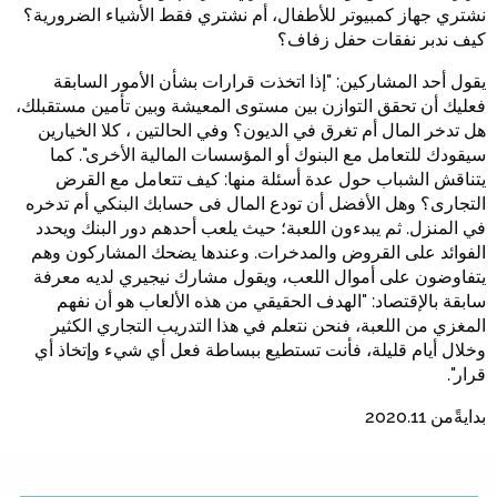
نشتري جهاز كمبيوتر للأطفال، أم نشتري فقط الأشياء الضرورية؟
كيف ندبر نفقات حفل زفاف؟
يقول أحد المشاركين: "إذا اتخذت قرارات بشأن الأمور السابقة
فعليك أن تحقق التوازن بين مستوى المعيشة وبين تأمين مستقبلك،
هل تدخر المال أم تغرق في الديون؟ وفي الحالتين ، كلا الخيارين
سيقودك للتعامل مع البنوك أو المؤسسات المالية الأخرى". كما
يتناقش الشباب حول عدة أسئلة منها: كيف تتعامل مع القرض
التجارى؟ وهل الأفضل أن تودع المال فى حسابك البنكي أم تدخره
في المنزل. ثم يبدءون اللعبة؛ حيث يلعب أحدهم دور البنك ويحدد
الفوائد على القروض والمدخرات. وعندها يضحك المشاركون وهم
يتفاوضون على أموال اللعب، ويقول مشارك نيجيري لديه معرفة
سابقة بالإقتصاد: "الهدف الحقيقي من هذه الألعاب هو أن نفهم
المغزي من اللعبة، فنحن نتعلم في هذا التدريب التجاري الكثير
وخلال أيام قليلة، فأنت تستطيع ببساطة فعل أي شيء وإتخاذ أي
قرار".
بدايةًمن 2020.11