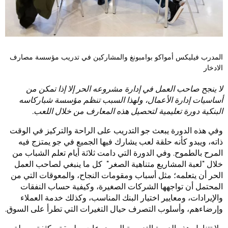
المدرب فيليكس أمواكو بوامبونغ والمشاركين في تدريب مؤسسة مصارف
الادخار
لا ينجح صاحب العمل في إدارة مشروعه الحر إلا إذا تمكن من
أساسيات إدارة الأعمال، ولهذا السبب تنظم مؤسسة شباركاسه
البنكية دورة تعليمية لتحصيل هذه المعارف من خلال اللعب.
وفي هذه الدورة يبعث جو التدريب على الراحة والتركيز في الوقت
ذاته، ويبدو كأنه حلقة لعب يشارك فيها الجميع في جو يمتزج فيه
المرح بالطموح. وفي الدورة التي دامت ثلاثة أيام تعلم الشباب من
خلال "لعبة المشاريع متناهية الصغر" كل ما ينبغي لصاحب العمل
الحر أن يتعلمه؛ مثل أسباب ومقومات النجاح، والمعوقات التي من
المحتمل أن تواجهها الشركات الصغيرة، وكيفية حساب النفقات
والإيرادات، ومعايير اختيار البنك المناسب، وكذلك خدمة العملاء
وإرضاءهم، وأسلوب التصرف حيال التغيرات التي تطرأ على السوق.