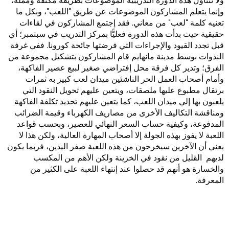
ولا تتناول هذه الدورة التدريبية الموضوعات بطريقة مكثفة ومملة،
وإنما يتعلم المشاركون الموضوعات عن طريق "اللعب"، وبكل ما
تعنيه كلمة "لعب" من معاني. فقد إجتمع المشاركون في لقاءات
حقيقية حيث بدأت هذه الدورة فعليًّا بمركز التدريب في سبتمبر؛ أي
قبل تجدد القيود والإجراءات التي فرضتها جائحة كورونا. ففي غرفة
الندوات بوسط مدينة مانهايم قام المشاركون بتشكيل مجموعة من
الفرق؛ وتدير كل فرقة محل إفتراضي صغير لبيع عصير الفاكهة،
وأمام أصحاب العمل الحر الناشئين ميدان لعب كبير به ثمرات
برتقال مطبوع عليها ملصقات، ويتعين عليهم تحويل النقود التي
يلعبون بها إلي ميدان اللعب، كما يتعين عليهم تحديد تكلفة الفاكهة
ومناقشة التكاليف الأخرى من مصاريف الكهرباء وقيمة الضرائب
المدفوعة، وكيفية حساب السعر النهائي للعصير، وبحسب قواعد
اللعبة لا يفوز بهذه الجولة إلا أصحاب المهارة العالية، ولكن هذا لا
يعني أن الآخرين سيخرجون من هذه اللعبة صفر اليدين، فربما يكون
لديهم القليل من نقود في الخزينة ولكن الأهم من المكسب
والخسارة هو أنهم قد حصلوا عند إنتهاء اللعبة على الكثير من
المعرفة.