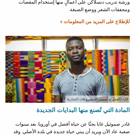
ورشة تدريب دنسلاكن على أعمالٍ منها إستخدام المقصات
ومجففات الشعر ووضع الصبغة.
للإطلاع على المزيد من المعلومات >
غانا
| العمل وتأسيس المشروعات التجارية
المادة التي تُصنع منها البدايات الجديدة
غادر صموئيل غانا بحثًا عن حياة أفضل في أوروبا. بعد سنوات
صعبة عاد الآن ويريد أن يبني حياة جديدة في بلده الأصلي. وقد