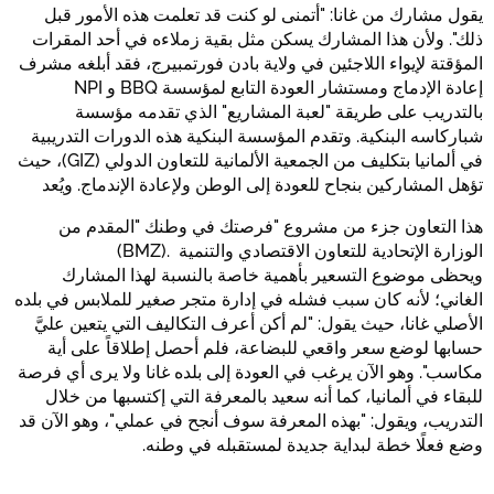
يقول مشارك من غانا: "أتمنى لو كنت قد تعلمت هذه الأمور قبل
ذلك". ولأن هذا المشارك يسكن مثل بقية زملاءه في أحد المقرات
المؤقتة لإيواء اللاجئين في ولاية بادن فورتمبيرج، فقد أبلغه مشرف
إعادة الإدماج ومستشار العودة التابع لمؤسسة BBQ و NPI
بالتدريب على طريقة "لعبة المشاريع" الذي تقدمه مؤسسة
شباركاسه البنكية. وتقدم المؤسسة البنكية هذه الدورات التدريبية
في ألمانيا بتكليف من الجمعية الألمانية للتعاون الدولي (GIZ)، حيث
تؤهل المشاركين بنجاح للعودة إلى الوطن ولإعادة الإندماج. ويُعد
هذا التعاون جزء من مشروع "فرصتك في وطنك "المقدم من
الوزارة الإتحادية للتعاون الاقتصادي والتنمية .(BMZ)
ويحظى موضوع التسعير بأهمية خاصة بالنسبة لهذا المشارك
الغاني؛ لأنه كان سبب فشله في إدارة متجر صغير للملابس في بلده
الأصلي غانا، حيث يقول: "لم أكن أعرف التكاليف التي يتعين عليَّ
حسابها لوضع سعر واقعي للبضاعة، فلم أحصل إطلاقاً على أية
مكاسب". وهو الآن يرغب في العودة إلى بلده غانا ولا يرى أي فرصة
للبقاء في ألمانيا، كما أنه سعيد بالمعرفة التي إكتسبها من خلال
التدريب، ويقول: "بهذه المعرفة سوف أنجح في عملي"، وهو الآن قد
وضع فعلًا خطة لبداية جديدة لمستقبله في وطنه.