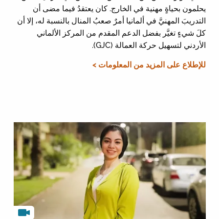
يحلمون بحياةٍ مهنية في الخارج. كان يعتقدُ فيما مضى أن
التدريبَ المهنيَّ في ألمانيا أمرٌ صعبُ المنال بالنسبة له، إلا أن
كلَ شيءٍ تغيَّر بفضل الدعم المقدم من المركز الألماني
الأردني لتسهيل حركة العمالة (GJC).
للإطلاع على المزيد من المعلومات >