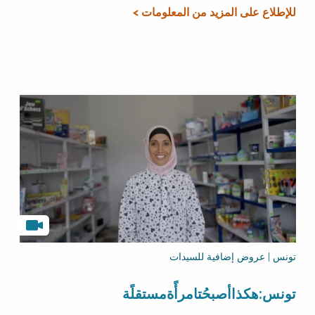
للإطلاع على المزيد من المعلومات >
تونس | عروض إضافية للسيدات
تونس:هكذاأصبحُتامرأًةمستقلًة