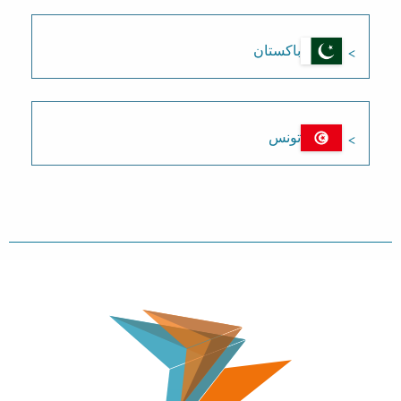
باكستان
تونس