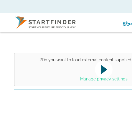
موقع
?
Do you want to load external content supplie
This link opens a YouTube v
Yes
note the data protection regu
Manage privacy settings
for this site.
تأكيد