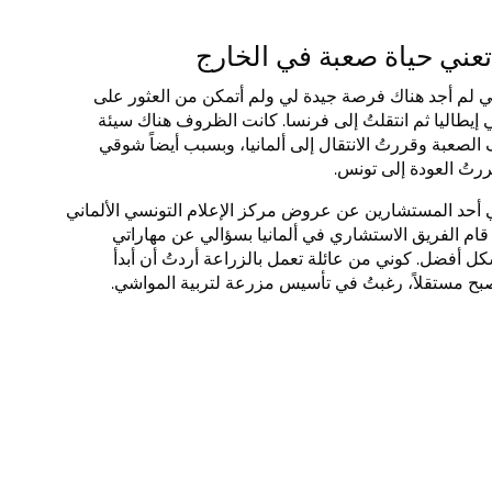
تعني حياة صعبة في الخارج
ي لم أجد هناك فرصة جيدة لي ولم أتمكن من العثور على
إيطاليا ثم انتقلتُ إلى فرنسا. كانت الظروف هناك سيئة
 الصعبة وقررتُ الانتقال إلى ألمانيا، وبسبب أيضاً شوقي
ررتُ العودة إلى تونس.
لغني أحد المستشارين عن عروض مركز الإعلام التونسي الألماني
 قام الفريق الاستشاري في ألمانيا بسؤالي عن مهاراتي
ل أفضل. كوني من عائلة تعمل بالزراعة أردتُ أن أبدأ
صبح مستقلاً، رغبتُ في تأسيس مزرعة لتربية المواشي.