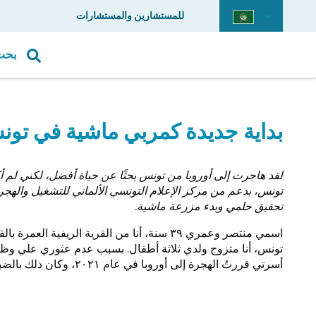
للمستشارين والمستشارات
بحث
بداية جديدة كمربي ماشية في تو
لقد هاجرت إلى أوروبا من تونس بحثًا عن حياة أفضل، لكني لم أك
تونس، بدعم من مركز الإعلام التونسي الألماني للتشغيل والهجرة
تحقيق حلمي وبدء مزرعة ماشية.
اسمي منتصر وعمري ٣٩ سنة، أنا من القرية الريفية
تونس، أنا متزوج ولدي ثلاثة أطفال. بسبب عدم عثوري علي وظ
أسرتي قررتُ الهجرة إلى أوروبا في عام ٢٠٢١، وكان ذلك بالضبط خلال جائحة كورونا.