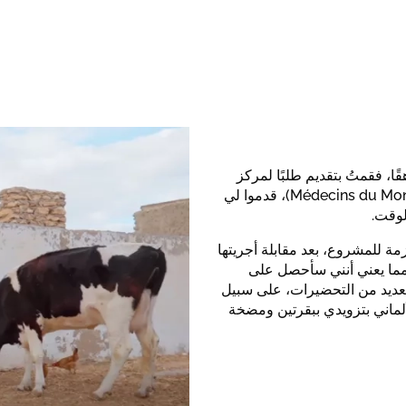
ا، فقمتُ بتقديم طلبًا لمركز
الإعلام التونسي الألماني وتواصلتُ مع منظمة أطباء العالم (Médecins du Monde)، قدموا لي
لوقت.
مة للمشروع، بعد مقابلة أجريتها
على مشروعي، مما يعني أنني سأحصل على
العديد من التحضيرات، على سبيل
لألماني بتزويدي ببقرتين ومضخة