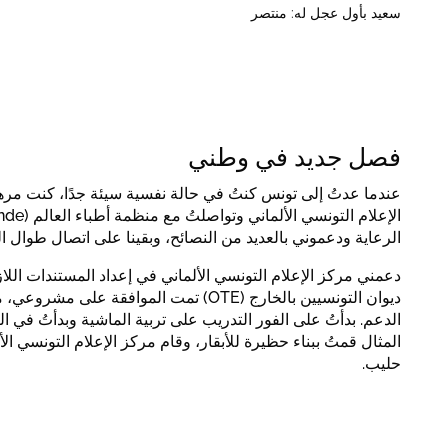
سعيد بأول عجل له: منتصر
فصل جديد في وطني
عندما عدتُ إلى تونس كنتُ في حالة نفسية سيئة جدًا، كنت مرهقً
الرعاية ودعموني بالعديد من النصائح، وبقينا على اتصال طوال ا
دعمني مركز الإعلام التونسي الألماني في إعداد المستندات اللاز
ديوان التونسيين بالخارج (OTE) تمت الموافقة 
الدعم. بدأتُ على الفور التدريب على تربية الماشية وبدأتُ في 
المثال قمتُ ببناء حظيرة للأبقار، وقام مركز الإعلام التونسي ا
حليب.