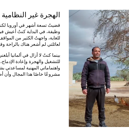
الهجرة غير النظامية 
قضيتُ تسعة أشهر في أوروبا لكن
وظيفة، في البداية كنتُ أعيش في 
للغاية، واجهتُ الكثير من المواقف
لعائلتي لم أشعر هناك بالراحة وق
بينما كنتُ لا أزال في ألمانيا أب
للتشغيل والهجرة وإعادة الإدماج،
واهتماماتي المهنية لمساعدتي بشك
مشروعًا خاصًا هذا المجال وأن أ