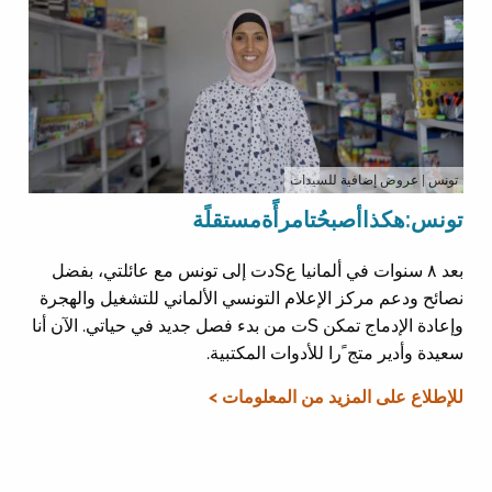
تونس
| عروض إضافية للسيدات
تونس:هكذاأصبحُتامرأًةمستقلًة
بعد ٨ سنوات في ألمانيا عSدت إلى تونس مع عائلتي، بفضل
نصائح ودعم مركز الإعلام التونسي الألماني للتشغيل والهجرة
وإعادة الإدماج تمكن Sت من بدء فصل جديد في حياتي. الآن أنا
سعيدة وأدير متج ًرا للأدوات المكتبية.
للإطلاع على المزيد من المعلومات >