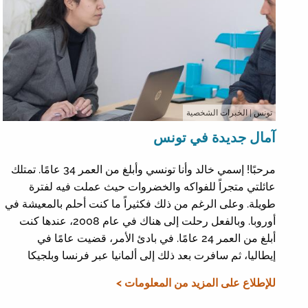
تونس
| الخبرات الشخصية
آمال جديدة في تونس
مرحبًا! إسمي خالد وأنا تونسي وأبلغ من العمر 34 عامًا. تمتلك
عائلتي متجراً للفواكه والخضروات حيث عملت فيه لفترة
طويلة. وعلى الرغم من ذلك فكثيراً ما كنت أحلم بالمعيشة في
أوروبا. وبالفعل رحلت إلى هناك في عام 2008، عندها كنت
أبلغ من العمر 24 عامًا. في بادئ الأمر، قضيت عامًا في
إيطاليا، ثم سافرت بعد ذلك إلى ألمانيا عبر فرنسا وبلجيكا
للإطلاع على المزيد من المعلومات >