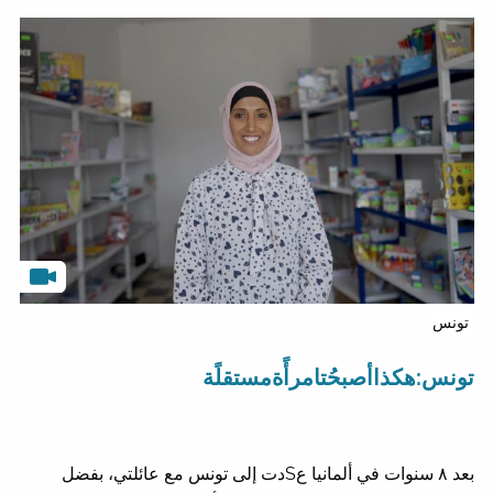
تونس
تونس:هكذاأصبحُتامرأًةمستقلًة
بعد ٨ سنوات في ألمانيا عSدت إلى تونس مع عائلتي، بفضل