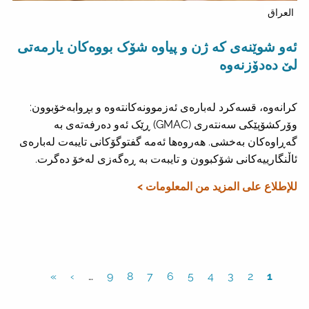
العراق
ئەو شوێنەی کە ژن و پیاوە شۆک بووەکان یارمەتی
لێ دەدۆزنەوە
کرانەوە، قسەکرد لەبارەی ئەزموونەکانتەوە و بڕوابەخۆبوون:
وۆرکشۆپێکی سەنتەری (GMAC) ڕێک ئەو دەرفەتەی بە
گەڕاوەکان بەخشی. هەروەها ئەمە گفتوگۆکانی تایبەت لەبارەی
ئاڵنگارییەکانی شۆکبوون و تایبەت بە ڕەگەزی لەخۆ دەگرت.
للإطلاع على المزيد من المعلومات >
»
›
…
9
8
7
6
5
4
3
2
1