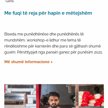
Gana
Me fuqi të reja për hapin e mëtejshëm
Biseda me punëdhënëse dhe punëdhënës të
mundshëm, workshop-e lidhur me tema të
rëndësishme për karrierën dhe para së gjithash shumë
guxim: Përshtypjet nga panairi ganez për punësim 2021.
Më shumë informacione >