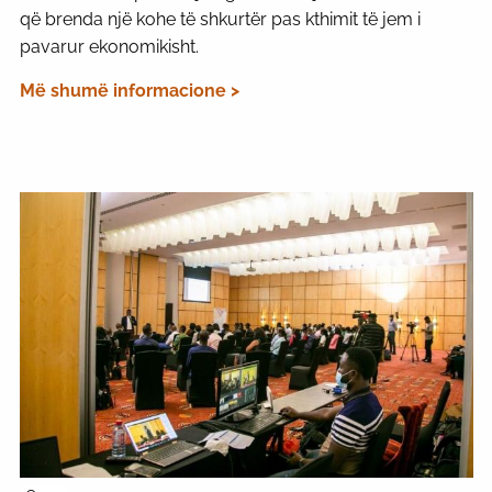
që brenda një kohe të shkurtër pas kthimit të jem i
pavarur ekonomikisht.
Më shumë informacione >