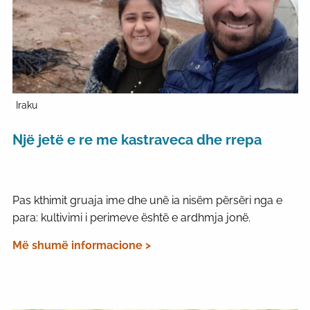
Iraku
Një jetë e re me kastraveca dhe rrepa
Pas kthimit gruaja ime dhe unë ia nisëm përsëri nga e
para: kultivimi i perimeve është e ardhmja jonë.
Më shumë informacione >