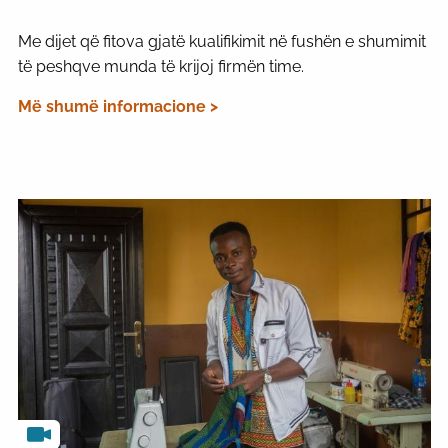
Me dijet që fitova gjatë kualifikimit në fushën e shumimit
të peshqve munda të krijoj firmën time.
Më shumë informacione >