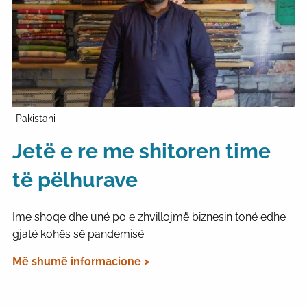
Pakistani
Jetë e re me shitoren time
të pëlhurave
Ime shoqe dhe unë po e zhvillojmë biznesin tonë edhe
gjatë kohës së pandemisë.
Më shumë informacione >