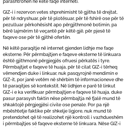
parashtrohen në këtë faqe interneti.
GIZ-i i rezervon vetes shprehimisht të gjitha të drejtat,
për të ndryshuar, për të plotësuar, për të fshirë ose për të
pezulluar përkohësisht apo përgjithmonë botimin, pa
bërë lajmërim të veçantë për këtë gjë, për pjesë të
faqeve ose për të gjithë ofertën.
Në këtë paraqitje në internet gjenden lidhje me faqe
eksterne. Për përmbajtjen e faqeve eksterne të linkuara
është gjithmonë përgjegjës ofruesi përkatës i tyre.
Përmbajtjet e faqeve të huaja, për të cilat GIZ-i tërheq
vëmendjen duke i linkuar, nuk pasqyrojnë mendimin e
GIZ-it, por janë vetëm në shërbim të informacioneve dhe
të paraqitjes së kontekstit. Në lidhjen e parë të linkut
GIZ-i e ka verifikuar përmbajtjen e faqeve të huaja, duke
pasur parasysh faktin nëse përmbajtja në fjalë mund të
shkaktojë përgjegjësi civile ose penale. Por pa një
mbështetje faktike për shkelje ligjore, nuk mund të
pretendohet që të realizohet një kontroll i vazhdueshëm
i përmbajtjes së faqeve eksterne të linkuara. Nëse GIZ-i