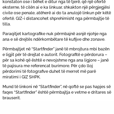
konstaton ose i bëhet e ditur nga të tjerë, që një ofertë
eksterne, të cilën ai e ka linkuar, shkakton një përgjegjësi
civile ose penale, atëherë ai do ta anulojë linkun për këtë
ofertë. GIZ-i distancohet shprehimisht nga përmbajtje të
tilla.
Paraqitjet kartografike nuk përmbajnë asnjë njohje nga
ana e së drejtës ndërkombëtare të kufijve dhe zonave.
Përmbajtjet në “Startfinder” janë të mbrojtura mbi bazën
e ligjit për të drejtat e autorit. Fotografitë e përdorura –
për sa kohë që është e nevojshme nga ana ligjore – janë
të pajisura me referencat burimore. Për çdo lloj
përdorimi të fotografive duhet të merret më parë
miratimi i GIZ SHPK.
Mund të linkoni në “Startfinder”, në qoftë se pas hapjes së
faqes “Startfinder” është përmbajtja e vetme e dritares së
brauserit.