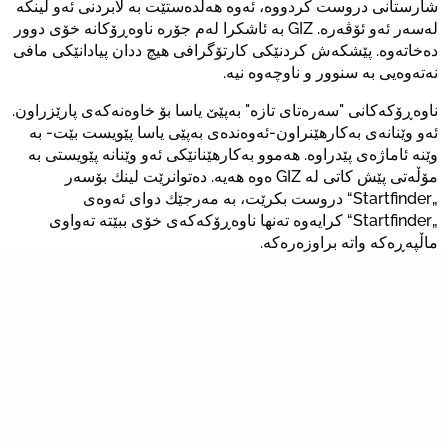
شارستانی دروست کردووە، ئەوە هەڵدەستێت بە لابردنی ئەو لینکە
لەسەر ئەو ئۆڤەرە. GIZ بە ئاشکرا لەم جۆرە ناوەڕۆکانە خۆی دوور
دەخاتەوە. پێشکەش کردنێکی کارتۆگرافی هیچ ددان پیادانێکی مافی
نەتەوەیی بە سنوور و ناوچەوە نیە.
ناوەڕۆکەکانی "سەرەتای تازە" بەپێێ یاسا بۆ خاوەنەکەی پارێزراون.
ئەو وێنانەی بەکارهێنراون-ئەوەندەی بەپێی یاسا پێویست بێت- بە
وێنە ئاماژەی پێدراوە. هەموو بەکارهێنانێکی ئەو وێنانە پێویستی بە
مۆڵەتی پێش کاتی لە GIZ ەوە هەیە. دەتوانرێت لینك بۆسەر
„Startfinder“ دروست بکرێت، بە مەرجێك دوای ئەوەی
„Startfinder“ کرایەوە تەنها ناوەڕۆکەکەی خۆی ببێتە تەواوی
ماڵپەڕەکە واتە براوزەرەکە.