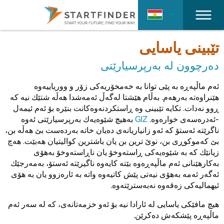
تێبینی یاسایی
دەرچوون لە بەرپرسیارێتی
ئەم ماڵپەڕە بە پێی توانا بە خەمخۆریەکی زۆر و ووریاییەوە
هێنراوەتە بەرهەم. بەڵام هێشتا لەگەڵ ئەمەشدا هەڵە شتێك نیە کە
ڕوو نەدات. تکایە تێبینی وە ڕاستکردنەوەکانت بنێرە بۆ ئەم ئیمەل
-ئەدرەسەی خوارەوە.
GIZ
بەهیچ شێوەیەك بەرپرسیارێتی ئەوە
ناگرێتە ئەستۆ کە ئەو زانیاریانەی دەیان خاتە بەردەست بێ هەڵە بن،
بێ کەموکوڕی بن، نوێ ترین بن یان باشترین کوالیتیان هەبێت. هەچ
زیانێك کە بە شێوەیەکی ڕاستەوخۆ یان ناڕاستەوخۆ بەهۆی
بەکارهێنانی ئەم ماڵپەڕەوە بێتە کایەوە ناگیرێتە ئەستۆ، بەمەرجێك
ئەگەر ئەمە بەهۆی نیەتی پێش کاتیەوە واتە بە ئارەزوو یان بە هۆی
ئیهمالیەکی زەقەوە نەبەسترێتەوە.
هیچ مافێكی یاسایی لە ئارادا نیە بۆ ئەو خزمەتانەی، کە لە سەر ئەم
ماڵپەڕە پێشکەش دەکرێن.