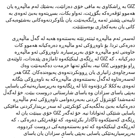
GIZ بە ڕاشکاوی بە مافی خۆی دەزانێت، بەشێك لەم ماڵپەڕە یان
هەموو ئۆڤەرەکە بگۆڕێت، تەواو بکات، بسڕیتەوە بەبێ ئەوەی بە
تایبەتی پێشتر ئەمە ڕابگەیەنێت. یان بڵاوکردنەوەکانی بەشێوەیەکی
کاتی یان بەیەکجاری بوەستێنێت.
لەسەر ئەم ماڵپەڕە ئینتەرنێتە بەستنەوە هەیە لە گەڵ ماڵپەڕی
دەرەکی تردا. بۆ ناوەڕۆکی ئەو ماڵپەڕە دەرەکیانە هەموو کات
خاوەنی ئەو ماڵپەڕە خۆی بەرپرسیارە. ناوەڕۆکی ئەو ماڵپەڕە
دەرکیانە ، کە GIZ لە ڕێگەی لینکێکەوە ئاماژەی پێدەدات، ئاوێنەی
ڕاو بۆچوونی GIZ نیە، بەڵکو تەنها خزمەت دەگەیەنێت وەك
سەرچاوەی زانیاری یان ڕوونکردنەوەی پەیوەندەکان. GIZ هەر
لەسەرەتاوە لەگەڵ بەستنەوەی ماڵپەڕەکە بە ناوەڕۆکی بێگانە
ئەوەی یەککلا کردۆتەوە ئایا لە ڕێگایەوە بەرپرسیاریەتیەکی یاسایی
بەپێی یاسای سزادان وە یاسای شارستانی دروست ببێت. خۆ لەگەڵ
ئەمەشدا کۆنترۆڵ کردنی بەبەردەوامی ناوەڕۆکی ئەم ماڵپەڕە
دەرەکیانە بەبێ بەڵگەیەکی کۆنکرێتی لە سەر بریندارکردنی مافێکی
یاسایی شتێکی لەتوانادا نیە. خۆ ئەگەر GIZ خۆی ببینێت یان لە
ڕێگەی کەسێکەوە ئاگادار بکرێتەوە، کە ئۆڤەرێکی دەرەکی ، کە
لەڕێگەی لینکێکەوە کە ئەو بەستنەوەیەکی دروست کردووە،
بەرپرسیاریەتێکی یاسایی بەپێی یاسای سزادان یان یاسای