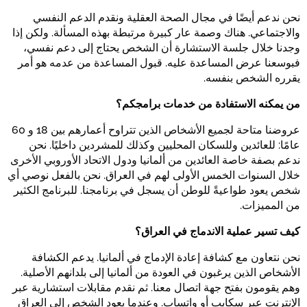
نحن ندعم أيضًا في مجال الصحة العقلية ونقدم الدعم النفسي
والاجتماعي. هناك وصمة عار كبيرة مرتبطة بهذه المسألة. ولكن إذا
وجدنا خلال جلسة الاستشارة أن الشخص يحتاج إلى دعم نفسي،
فبوسعنا عرض المساعدة عليه. قبول المساعدة من عدمه هو أمر
يقرره الشخص بنفسه.
من يمكنه الاستفادة من خدمات برامجكم؟
عروضنا متاحة لجميع الأشخاص الذين تتراوح أعمارهم بين 18 و 60
عامًا: للعائدين وللسكان المحليين وكذلك للمشردين داخليًا. نحن
ندعم بصفة خاصة العائدين من ألمانيا ودول الاتحاد الأوروبي الأخرى
خلال السنوات الخمس الأولى لهم في العراق. نحن بالفعل نوصي أي
شخص يعود طواعيةً للوطن أن يسجل في برنامجنا. للبرنامج الكثير
من المميزات.
كيف تسير عملية الاندماج في العراق؟
نحن نتعاون مع كشافة إعادة الإدماج في ألمانيا. يدعم الكشافة
الأشخاص الذين يرغبون في العودة من ألمانيا إلى بلدانهم الأصلية.
وهم يقومون بفتح جهة اتصال معنا. ثم نقدم مقابلات استشارية عبر
الإنترنت عبر سكايب أو واتساب. وعندما يعود الشخص إلى العراق