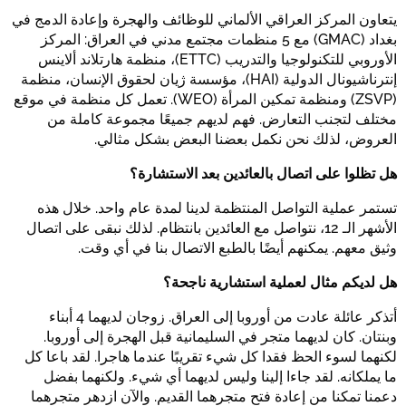
يتعاون المركز العراقي الألماني للوظائف والهجرة وإعادة الدمج في
بغداد (GMAC) مع 5 منظمات مجتمع مدني في العراق: المركز
الأوروبي للتكنولوجيا والتدريب (ETTC)، منظمة هارتلاند ألاينس
إنترناشيونال الدولية (HAI)، مؤسسة ژيان لحقوق الإنسان، منظمة
(ZSVP) ومنظمة تمكين المرأة (WEO). تعمل كل منظمة في موقع
مختلف لتجنب التعارض. فهم لديهم جميعًا مجموعة كاملة من
العروض، لذلك نحن نكمل بعضنا البعض بشكل مثالي.
هل تظلوا على اتصال بالعائدين بعد الاستشارة؟
تستمر عملية التواصل المنتظمة لدينا لمدة عام واحد. خلال هذه
الأشهر الـ 12، نتواصل مع العائدين بانتظام. لذلك نبقى على اتصال
وثيق معهم. يمكنهم أيضًا بالطبع الاتصال بنا في أي وقت.
هل لديكم مثال لعملية استشارية ناجحة؟
أتذكر عائلة عادت من أوروبا إلى العراق. زوجان لديهما 4 أبناء
وبنتان. كان لديهما متجر في السليمانية قبل الهجرة إلى أوروبا.
لكنهما لسوء الحظ فقدا كل شيء تقريبًا عندما هاجرا. لقد باعا كل
ما يملكانه. لقد جاءا إلينا وليس لديهما أي شيء. ولكنهما بفضل
دعمنا تمكنا من إعادة فتح متجرهما القديم. والآن ازدهر متجرهما