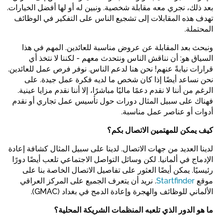
بعد ذلك، نجري معه مقابلة شخصية. ونبين له أو لها أفضل الخيارات.
تهدف هذه المقابلات إلى تشجيع الناس على التفكير في الوظائف
المحتملة.
ونبحث بعد المقابلة عن عروض مناسبة للعائدين. المهم في هذا
السياق هو: أن نناقش الناس ونتحدث معهم - لكننا لا نتخذ أي
قرارات نيابةً عنهم! نحن هنا لدعم الناس. نوفر فرص عمل للعائدين.
نحن نساعد أيضًا إذا كان شخص ما لديه فكرة عمل جيدة. على
الرغم من أننا لا نقدم دعمًا ماليًا مباشرًا، إلا أننا نقدم مزايا عينية.
فهناك على سبيل المثال دورات حول تأسيس عمل تجاري أو نقدم
أدوات أو عناصر عمل مناسبة.
كيف يمكن للمهتمين الاتصال بكم؟
لدينا العديد من جهات الاتصال. لدينا على سبيل المثال كشافة إعادة
الإدماج في ألمانيا. لكن وسائل التواصل الاجتماعي تلعب أيضًا دورًا
رئيسيًا. يمكن أيضًا العثور على تفاصيل الاتصال الخاصة بنا على
موقع
Startfinder
. نريد أن يتعرف الجميع على المركز العراقي
الألماني للوظائف والهجرة وإعادة الدمج في بغداد (GMAC).
ما هو الدور الذي تلعبه المنظمات الشريكة المحلية؟