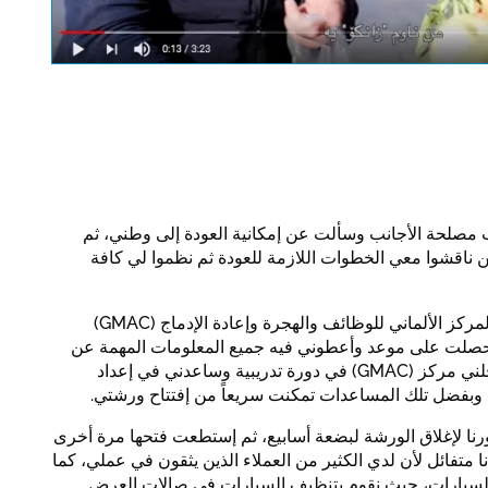
note the data protection regu
for this site.
تأكيد
 مصلحة الأجانب وسألت عن إمكانية العودة إلى وطني، ثم
اقشوا معي الخطوات اللازمة للعودة ثم نظموا لي كافة
وبعد العودة إلى أربيل إتصل بي "المركز الألماني للوظائف والهجرة وإعادة الإدماج (GMAC)
حصلت على موعد وأعطوني فيه جميع المعلومات المهمة عن
الإمكانيات المتاحة أمامي، ثم سجلني مركز (GMAC) في دورة تدريبية وساعدني في إعداد
 وبفضل تلك المساعدات تمكنت سريعاً من إفتتاح ورشتي.
 لإغلاق الورشة لبضعة أسابيع، ثم إستطعت فتحها مرة أخرى
ا متفائل لأن لدي الكثير من العملاء الذين يثقون في عملي، كما
 السيارات، حيث نقوم بتنظيف السيارات في صالات العرض