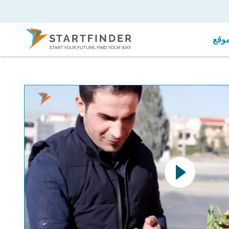
موقع
This link opens a YouTube v