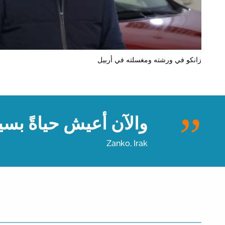
زانكو في ورشته ومغسلته في أربيل
والآن أعيش حياةً بس
Zanko, Irak