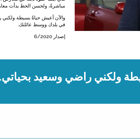
مباشرةً، ولحسن الحظ بدأت معارض 
والآن أعيش حياةً بسيطة ولكني 
في بلدك ووسط عائلتك.
إصدار 6/2020
يطة ولكني راضي وسعيد بحياتي.