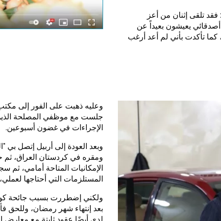
lations valid
فقد تلقى إثنان من أعز
أصدقائي يعيشون بعيداً عن
كما تأكدت بأني لم أعد أرغب
وعليه ذهبت على الفور إلى مكتب
جلست مع موظفي المصلحة الذين ن
الإجراءات في غضون أسبوعين.
ومقره في كردستان العراق، ثم 
المستلزمات التي أحتاجها لعملي،
ولكني إضطررت بسبب جائحة كورنا
بعد إنتهاء شهر رمضان، وللحق فأن
لدي أيضًا عقود ثابتة مع معارض