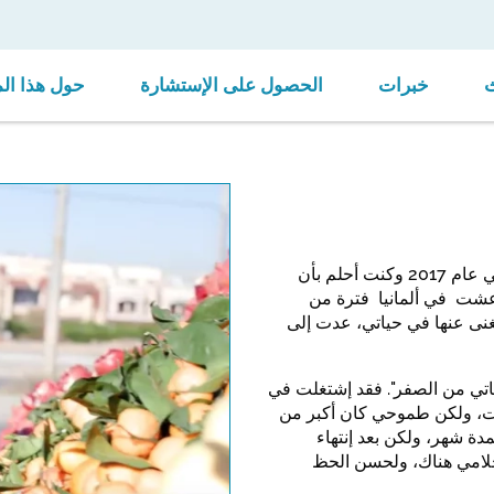
خبرات
الحصول على الإستشارة
حول هذا ال
إسمي زانكو، وُلِدتُ في أربيل عام 1986، وسافرت إلى ألمانيا في عام 2017 وكنت أحلم بأن
 عشت في ألمانيا فترة من
تغنى عنها في حياتي، عدت إلى
 حياتي من الصفر". فقد إشتغلت في
ات، ولكن طموحي كان أكبر من
لمانيا لمدة شهر، ولكن بعد إنتهاء
أحلامي هناك، ولحسن الحظ
ideo. Please