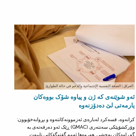
العراق
| الصحة النفسية الإجتماعية والدعم في حالة الطوارئ
ئەو شوێنەی کە ژن و پیاوە شۆک بووەکان
یارمەتی لێ دەدۆزنەوە
کرانەوە، قسەکرد لەبارەی ئەزموونەکانتەوە و بڕوابەخۆبوون:
وۆرکشۆپێکی سەنتەری (GMAC) ڕێک ئەو دەرفەتەی بە
گەڕاوەکان بەخشی. هەروەها ئەمە گفتوگۆکانی تایبەت