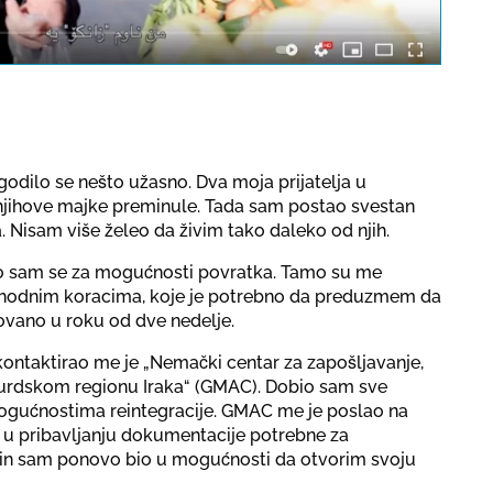
a protection regulations valid
for this site.
Потврди
odilo se nešto užasno. Dva moja prijatelja u
njihove majke preminule. Tada sam postao svestan
. Nisam više želeo da živim tako daleko od njih.
ao sam se za mogućnosti povratka. Tamo su me
ophodnim koracima, koje je potrebno da preduzmem da
zovano u roku od dve nedelje.
 kontaktirao me je „Nemački centar za zapošljavanje,
 kurdskom regionu Iraka“ (GMAC). Dobio sam sve
ogućnostima reintegracije. GMAC me je poslao na
u pribavljanju dokumentacije potrebne za
ačin sam ponovo bio u mogućnosti da otvorim svoju