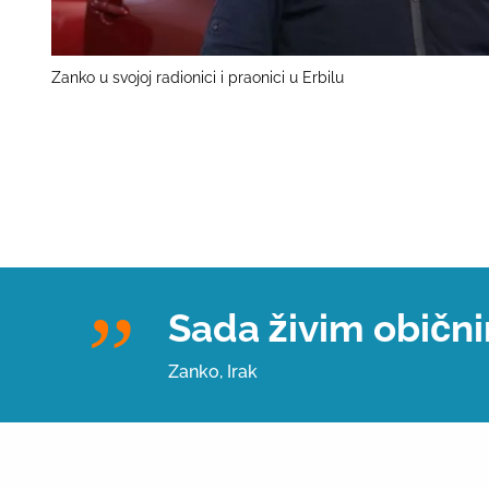
Zanko u svojoj radionici i praonici u Erbilu
Sada živim obični
Zanko, Irak