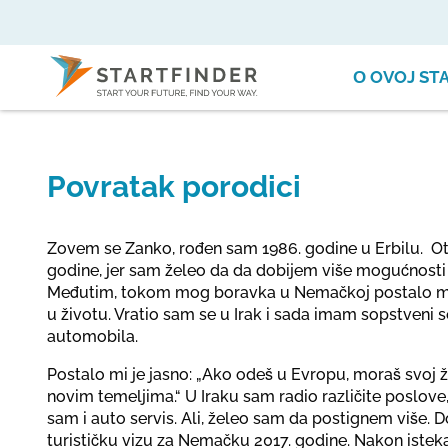
О OVOJ ST
Povratak porodici
Zovem se Zanko, rođen sam 1986. godine u Erbilu. O
godine, jer sam želeo da da dobijem više mogućnosti z
Međutim, tokom mog boravka u Nemačkoj postalo mi j
u životu. Vratio sam se u Irak i sada imam sopstveni 
automobila.
Postalo mi je jasno: „Ako odeš u Evropu, moraš svoj 
novim temeljima.“ U Iraku sam radio različite poslove
sam i auto servis. Ali, želeo sam da postignem više
turističku vizu za Nemačku 2017. godine. Nakon istek