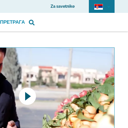
Za savetnike
ПРЕТРАГА
pens a YouTube video. Please