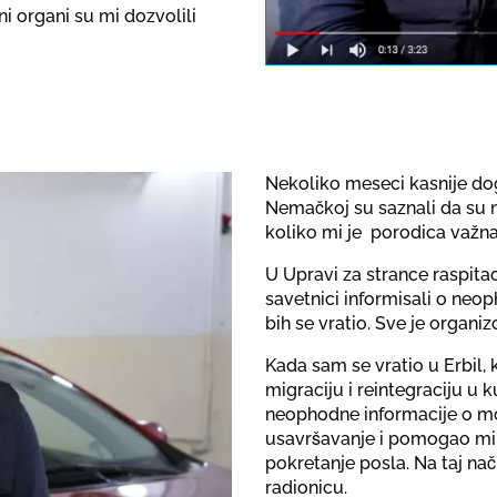
 organi su mi dozvolili
note the dat
Nekoliko meseci kasnije dog
Nemačkoj su saznali da su 
koliko mi je porodica važna
U Upravi za strance raspit
savetnici informisali o ne
bih se vratio. Sve je organi
Kada sam se vratio u Erbil,
migraciju i reintegraciju u
neophodne informacije o m
usavršavanje i pomogao mi 
pokretanje posla. Na taj n
radionicu.