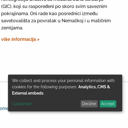
(GIC), koji su raspoređeni po skoro svim saveznim
pokrajinama. Oni rade kao posrednici između
savetovališta za povratak u Nemačkoj i u matičnim
zemljama.
više informacija >
We collect and process your personal information with
Use
cookies for the following purposes:
Analytics, CMS &
External embeds
.
of
Customize
Decline
Accept
pomene
Zaštita podataka
© GIZ 2024
personal
data