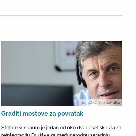
Nemačka
| Pre povratka
Graditi mostove za povratak
Štefan Grinbaum je jedan od oko dvadeset skauta za
reintegraciju Društva za međunarodnu saradnju