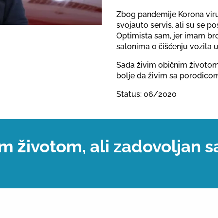
Zbog pandemije Korona vir
svojauto servis, ali su se 
Optimista sam, jer imam bro
salonima o čišćenju vozila 
Sada živim običnim životom,
bolje da živim sa porodicom
Status: 06/2020
m životom, ali zadovoljan 