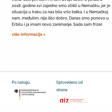
2018. godine svi zajedno smo otišli u Nemačku, jer je
situacija u Iraku za nas bila vrlo teška. I u Nemačkoj
nam, međutim, nije išlo dobro. Danas smo ponovo u
Erbilu i ja imam novo zanimanje. Sada sam frizer.
više informacija >
Po nalogu
Sprovedeno od
strane