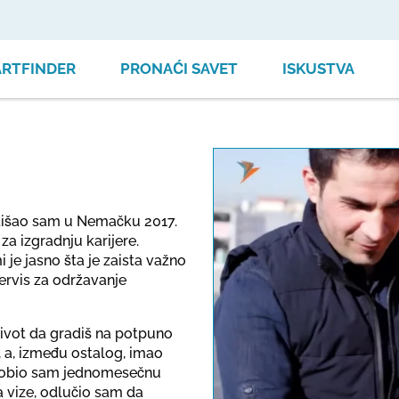
ARTFINDER
PRONAĆI SAVET
ISKUSTVA
tišao sam u Nemačku 2017.
a izgradnju karijere.
e jasno šta je zaista važno
servis za održavanje
život da gradiš na potpuno
, a, između ostalog, imao
. Dobio sam jednomesečnu
This link o
a vize, odlučio sam da