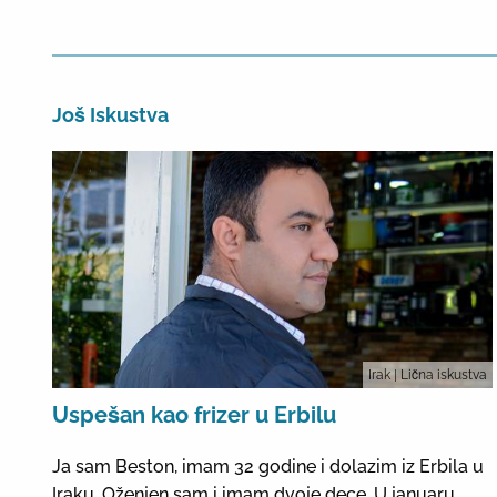
Još Iskustva
Irak
| Lična iskustva
Uspešan kao frizer u Erbilu
Ja sam Beston, imam 32 godine i dolazim iz Erbila u
Iraku. Oženjen sam i imam dvoje dece. U januaru