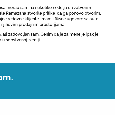
usa morao sam na nekoliko nedelja da zatvorim
posle Ramazana stvorile prilike da ga ponovo otvorim.
jne redovne klijente. Imam i fiksne ugovore sa auto
u njihovim prodajnim prostorijama.
 ali zadovoljan sam. Cenim da je za mene je ipak je
 u sopstvenoj zemlji.
sam.