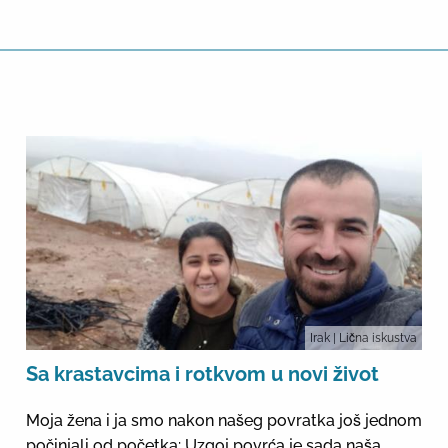
Irak
| Lična iskustva
Sa krastavcima i rotkvom u novi život
Moja žena i ja smo nakon našeg povratka još jednom
počinjali od početka: Uzgoj povrća je sada naša