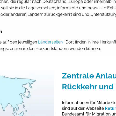
schen, die regulär nach Deutschland,
Europa oder innerhalb i
 soll sie in die Lage versetzen,
informierte und bewusste Entsc
oder anderen Ländern zurückgekehrt sind und Unterstützung b
n
e auf den jeweiligen
Länderseiten
. Dort finden in ihre Herku
atungszentren in den Herkunftsländern wenden können.
Zentrale Anlauf
Rückkehr und 
Informationen für Mitarbei
sind auf der Webseite
Retu
Bundesamt für Migration un