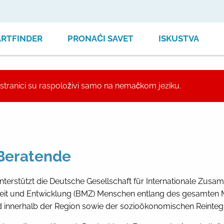
ARTFINDER
PRONAĆI SAVET
ISKUSTVA
oj stranici su raspoloživi samo na nemačkom jeziku.
 Beratende
nterstützt die Deutsche Gesellschaft für Internationale Zus
it und Entwicklung (BMZ) Menschen entlang des gesamten Mig
 innerhalb der Region sowie der sozioökonomischen Reintegr