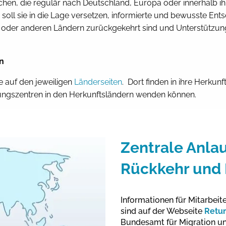
schen, die regulär nach Deutschland,
Europa oder innerhalb i
 soll sie in die Lage versetzen,
informierte und bewusste Entsc
oder anderen Ländern zurückgekehrt sind und Unterstützung b
n
e auf den jeweiligen
Länderseiten
. Dort finden in ihre Herku
atungszentren in den Herkunftsländern wenden können.
Zentrale Anlauf
Rückkehr und 
Informationen für Mitarbei
sind auf der Webseite
Retu
Bundesamt für Migration un