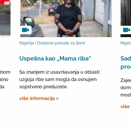
Nigerija | Dodatne ponude za žene
Niger
Uspešna kao „Mama riba“
Sad
pro
odnom
Sa znanjem iz usavršavanja u oblasti
alno
uzgoja ribe sam mogla da osnujem
Zaje
da
sopstveno preduzeće.
domo
mod
više informacija >
više