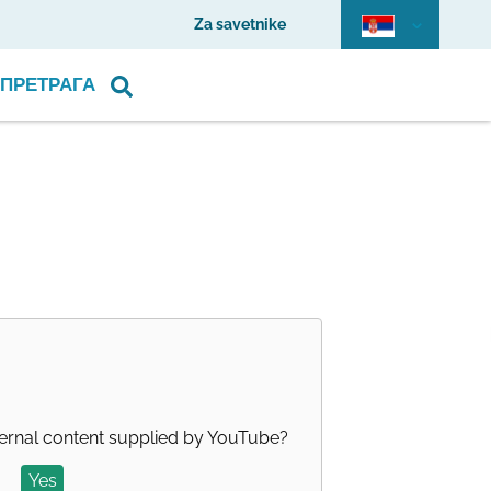
Za savetnike
ПРЕТРАГА
ernal content supplied by
YouTube
?
Yes