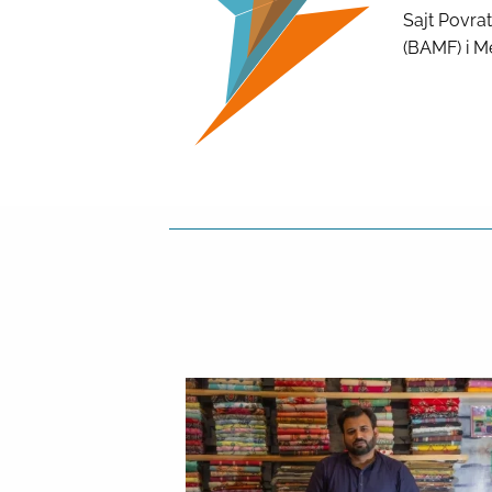
Sajt Povra
(BAMF) i M