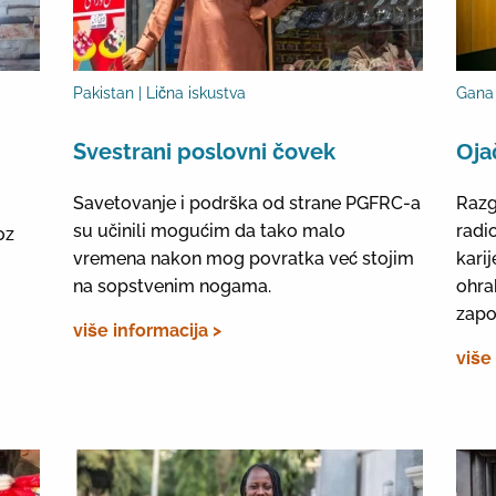
Pakistan | Lična iskustva
Gana 
Svestrani poslovni čovek
Оja
Savetovanje i podrška od strane PGFRC-a
Razg
su učinili mogućim da tako malo
radi
oz
vremena nakon mog povratka već stojim
kari
na sopstvenim nogama.
ohra
zapo
više informacija >
više