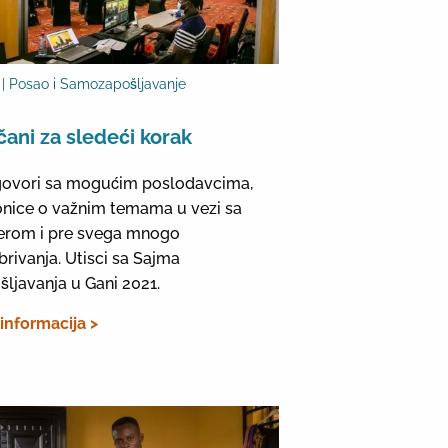
| Posao i Samozapošljavanje
čani za sledeći korak
ovori sa mogućim poslodavcima,
onice o važnim temama u vezi sa
jerom i pre svega mnogo
brivanja. Utisci sa Sajma
šljavanja u Gani 2021.
 informacija >