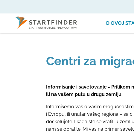
О OVOJ ST
Centri za migrac
Informisanje i savetovanje - Prilikom
ili na vašem putu u drugu zemlju.
Informišemo vas o vašim mogućnostima
i Evropu, ili unutar vašeg regiona – sa ci
doškolujete. I kada ste se vratili u zem
nam se obratite. Mi vas na primer savet