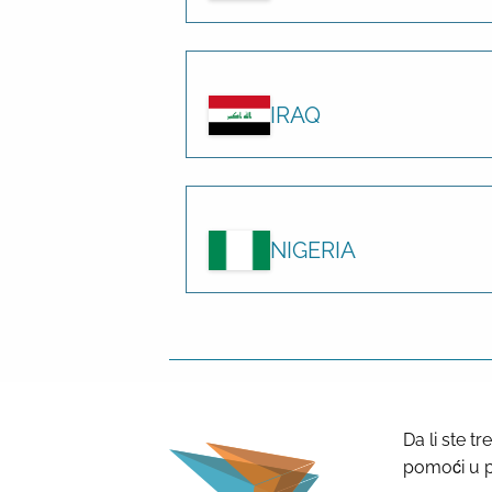
IRAQ
NIGERIA
Da li ste 
pomoći u 