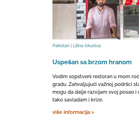
Pakistan | Lična iskustva
Uspešan sa brzom hranom
Vodim sopstveni restoran u mom r
gradu. Zahvaljujući važnoj podršci st
mogu da dalje razvijam svoj posao i 
tako savladam i krize.
više informacija >