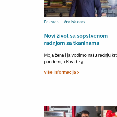
Pakistan | Lična iskustva
Novi život sa sopstvenom
radnjom sa tkaninama
Moja žena i ja vodimo našu radnju kr
pandemiju Kovid-19.
više informacija >