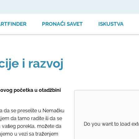
ARTFINDER
PRONAĆI SAVET
ISKUSTVA
ije i razvoj
 novog početka u otadžbini
 da se preselite u Nemačku
ljem da tamo radite ili da se
Do you want to load ext
lju vašeg porekla, možete da
ujemo u vezi sa traženjem