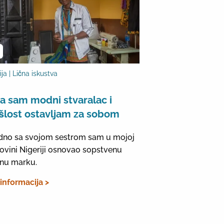
ija | Lična iskustva
a sam modni stvaralac i
šlost ostavljam za sobom
dno sa svojom sestrom sam u mojoj
vini Nigeriji osnovao sopstvenu
nu marku.
 informacija >