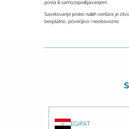
posla ili samozapošljavanjem.
Savetovanje preko naših centara je otvo
besplatno, poverljivo i neobavezno.
S
EGIPAT