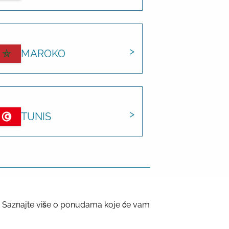
MAROKO
TUNIS
a? Saznajte više o ponudama koje će vam