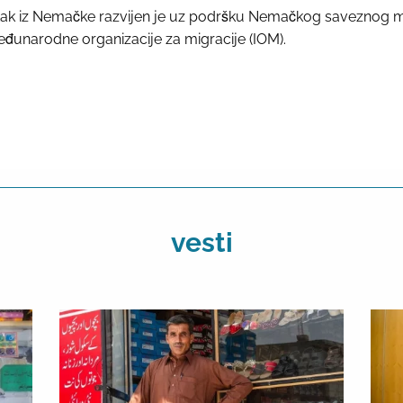
tak iz Nemačke razvijen je uz podršku Nemačkog saveznog mini
eđunarodne organizacije za migracije (IOM).
vesti