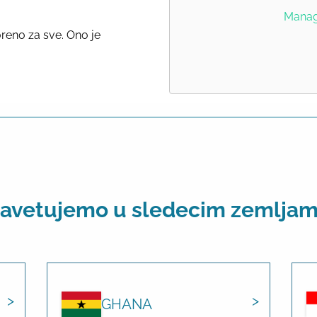
Manage
reno za sve. Ono je
avetujemo u sledecim zemlja
GHANA