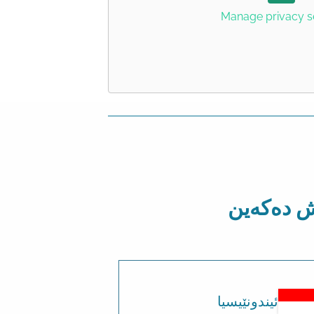
Manage privacy s
ەش دەکەین
ئیندونێیسیا