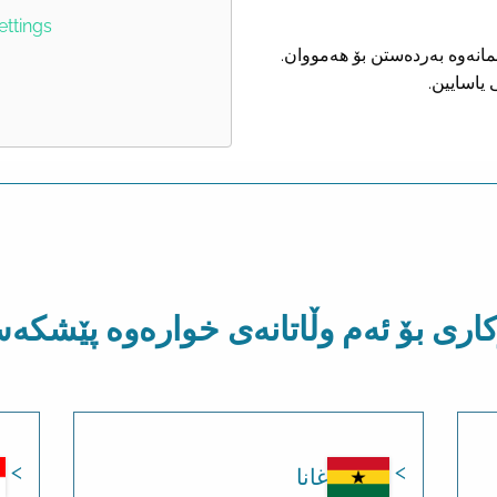
ettings
نمانەوە بەردەستن بۆ هەمووان.
 یاسایین.
کاری بۆ ئەم وڵاتانەی خوارەوە پێشک
غانا