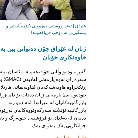
عێراق | تەندرووستیی دەروونی-کۆمەڵایەتی و
پشتگیریی لە دۆخی فریاکەوتندا
ژنان لە عێراق چۆن دەتوانن ببن بە
خاوەنکاری خۆیان
گەڕانەوە بۆ وڵاتی خۆت هەمیشە ئاسان نییە.
سەرەڕای ئەوە یارمەتی لەلایەن (GMAC) و
ڕێکخراوە هاوبەشەکەیان (هاوپەیمانی هارتلا
نێودەوڵەتی) یارمەتی ژنان دەدات بۆ دامەزرا
بازرگانییەکانیان لە عێراقدا. ئەم دوو ژنە
بازرگانییە ئۆنلاینە سەرکەوتووەکانیان بەڕێوە
دەبەن لە بەغداد، بۆ فرۆشتنی جلوبەرگ و باب
جوانکاریی یەک بەدوای یەک.
زانیاریی زیاتر >