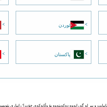
ئوردن
پاکستان
ڵمانیایت و بیر لە گەڕانەوە دەکەیتەوە بۆ وڵاتەکەی خۆت؟ زانیاری پێویس