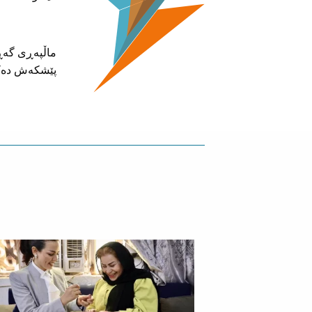
پێشکەش دەک