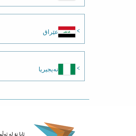
عێراق
نەیجیریا
ئایا تۆ لە ئە