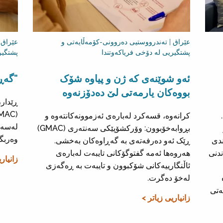
عێراق | تەندرووستیی دەروونی-کۆمەڵایەتی و
عێراق 
پشتگیریی لە دۆخی فریاکەوتندا
پشتگیر
ئەو شوێنەی کە ژن و پیاوە شۆک
"گەڕ
بووەکان یارمەتی لێ دەدۆزنەوە
کرانەوە، قسەکرد لەبارەی ئەزموونەکانتەوە و
لەسەر
بڕوابەخۆبوون: وۆرکشۆپێکی سەنتەری (GMAC)
وەربگرن
ندی
ڕێک ئەو دەرفەتەی بە گەڕاوەکان بەخشی.
ندنی
هەروەها ئەمە گفتوگۆکانی تایبەت لەبارەی
زانیار
ئاڵنگارییەکانی شۆکبوون و تایبەت بە ڕەگەزی
لەخۆ دەگرت.
ەتی
زانیاریی زیاتر >