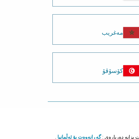
مەغریب
کۆسۆڤۆ
ت بزانە دەربارەی :
گەڕانەوەت بۆ ئەڵمانیا
.