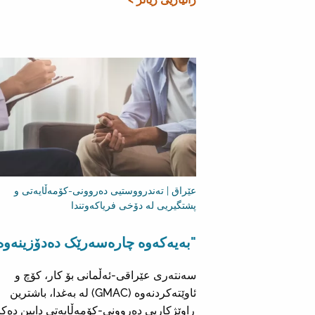
عێراق | تەندرووستیی دەروونی-کۆمەڵایەتی و
پشتگیریی لە دۆخی فریاکەوتندا
"بەیەکەوە چارەسەرێک دەدۆزینەوە
سەنتەری عێراقی-ئەڵمانی بۆ کار، کۆچ و
ئاوێتەکردنەوە (GMAC) لە بەغدا، باشترین
ڕاوێژکاریی دەروونی-کۆمەڵایەتی دابین دەکا