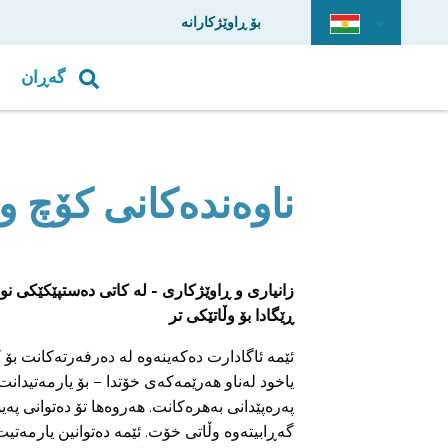
بۆ ڕاوێژکارانە
گەڕان
ناوەندەکانی کۆچ و
زانیاری و ڕاوێژکاری - لە کاتی دەستپێکێکی ن
ڕێگادا بۆ وڵاتێکی تر
ئێمە ئاگادارت دەکەینەوە لە دەرفەرتەکانت بۆ کۆ
یاخود لەناو هەرێمەکەی خۆتدا – بۆ یارمەتیدانت
پەرەپێدانی بەهرەکانت. هەروەها تۆ دەتوانی پەی
گەڕابیتەوە وڵاتی خۆت. ئێمە دەتوانین یارمەتیت