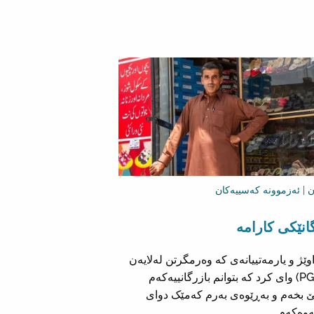
ن | ئەزموونە کەسییەکان
انێکی کارامە
وێژ و یارمەتییانەی کە وەرمگرتن لەلایەن
(PGFRC) وای کرد کە بتوانم بازرگانییەکەم
 بخەم و بەڕێوەی بەرم کەمێک دوای
ەوەکەم.