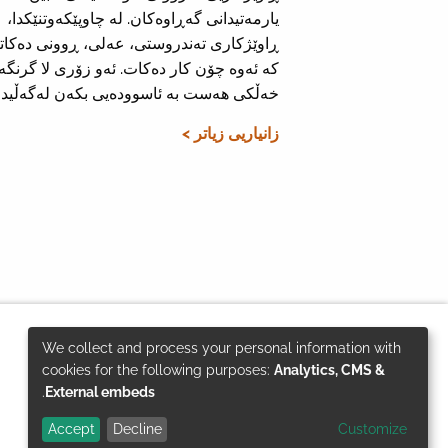
یارمەتیدانی گەڕاوەکان. لە چاوپێکەوتنێکدا،
ڕاوێژکاری تەندروستی، عەلی، ڕوونی دەکات
کە ئەوە چۆن کار دەکات. ئەو زۆری لا گرنگە
خەڵکی هەست بە ئاسوودەیی بکەن لەگەڵیدا.
زانیاریی زیاتر >
بە پێی داوای
ئەنجام دراوە لە لایەن
We collect and process your personal information with
Use
cookies for the following purposes:
Analytics, CMS &
.
External embeds
of
Accept
Decline
Customize