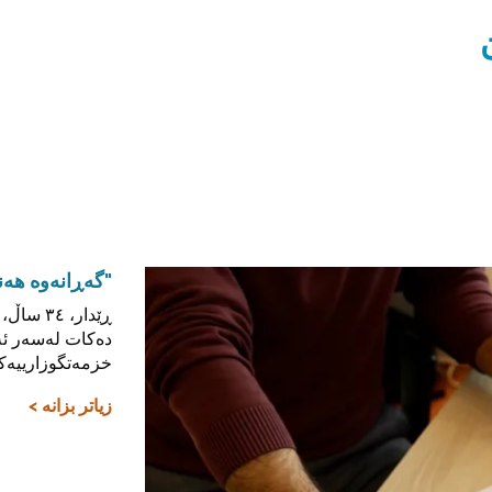
"گەڕانەوە هەن
دەکات لەسەر ئە
خزمەتگوزارییەکانی (
زیاتر بزانە >