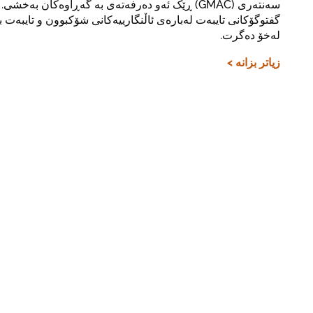
سەنتەری (GMAC) ڕێک ئەو دەرفەتەی بە گەڕاوەکان بەخش
گفتوگۆکانی تایبەت لەبارەی ئاڵنگارییەکانی شۆکبوون و تایبەت 
لەخۆ دەگرت.
زیاتر بزانە >