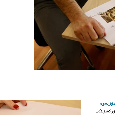
دۆزنەوە
وۆرکشۆپێکی