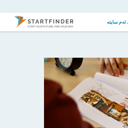
ئەم سایتە