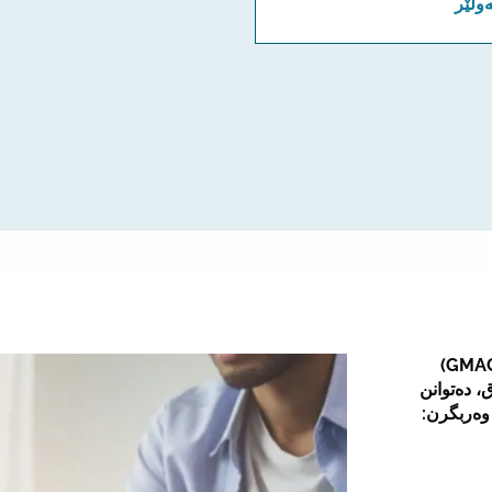
ولێر
سەنتەری ئەڵمانی بۆ هەلی کار و کۆچ و دووبارەتێکەڵکردنەوە (GMAC)
، دەتوانن
وەربگرن: