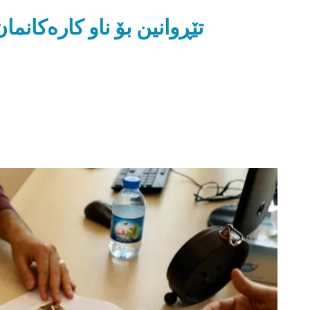
تێڕوانین بۆ ناو کارەکانمان