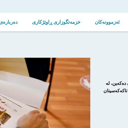
ئەزموونەکان
خزمەتگوزاری ڕاوێژکاری
دەربارەی 
 دەکەین، لە
 تاکەکەسیتان