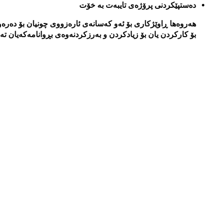
دەستپێکردنی پرۆژەی تایبەت بە خۆت
هەروەها ڕاوێژکاری بۆ ئەو کەسانەی ئارەزووی چونیان بۆ دەرە
بۆ کارکردن یان بۆ زیادکردن و بەرزکردنەوەی بڕوانامەکەیان تە