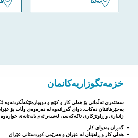
بەغدا
ھە
خزمەتگوزاریەکانمان
بەخێرهاتنتان دەکات. دوای گەڕانەوە لە دەرەوەی وڵات بۆ عێراق
زانیاری و ڕاوێژکاری تاکەکەسی لەسەر ئەم بابەتانەی خوارەوە 
گەڕان بەدوای کار
هەلی کار و ڕاهێنان لە عێراق و هەرێمی کوردستانی عێراق