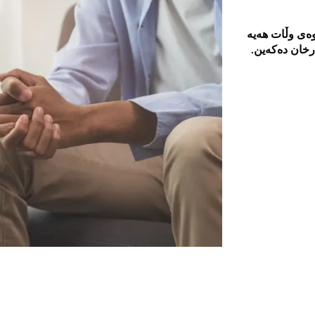
وەی وڵات هەیە
رخان دەکەین.