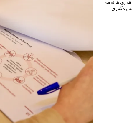
ی. هەروەها ئەمە
بە ڕەگەزی