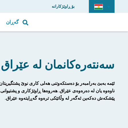
بۆ ڕاوێژکارانە
گەڕان
سەنتەرەکانمان لە عێراق
ئێمە بەبێ بەرامبەر بۆ دەستکەوتنی هەلی کاری نوێ پشتگیریتان
ناوەوە یان لە دەرەوەی عێراق. هەروەها ڕاوێژکاری و پشتیوانی
پێشکەش دەکەین ئەگەر لە وڵاتێکی ترەوە گەڕایتەوە عێراق.