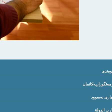
وەندی
ەتگوزاریەکانمان
یاری بەسوود
رب الدولة