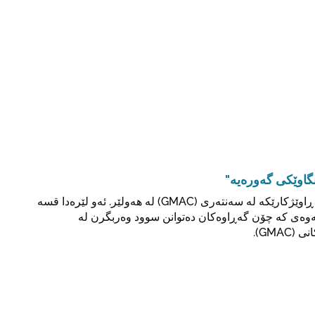
گاوێکی گەورەیە"
ڕێدار، ٣٤ ساڵ، ڕاوێژکارێکە لە سەنتەری (GMAC) لە هەولێر. ئەو لێرەدا قسە
وەی کە چۆن گەڕاوەکان دەتوانن سوود وەربگرن لە
GMAC).