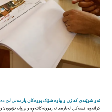
ئەو شوێنەی کە ژن و پیاوە شۆک بووەکان یارمەتی لێ دە
کرانەوە، قسەکرد لەبارەی ئەزموونەکانتەوە و بڕوابەخۆبوون: 