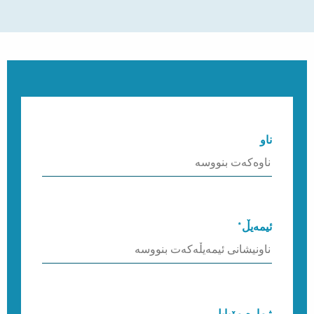
ناو
ئیمەیڵ*
ژمارە مۆبایل