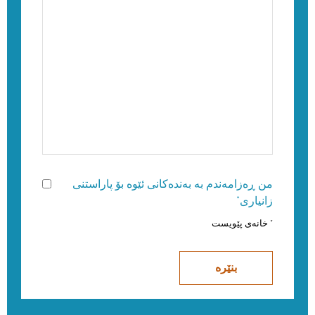
من ڕەزامەندم بە بەندەکانی ئێوە بۆ پاراستنی
زانیاری*
* خانەی پێویست
بنێرە