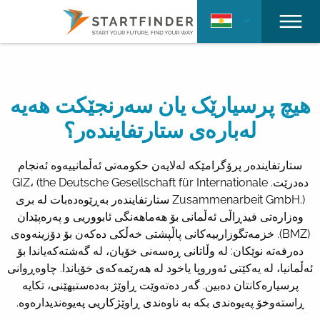
هیچ پرسیارێک یان سەرنجێکت هەیە
لەبارەی ستارتفایندەر؟
ستارتفایندەر پرۆگرامێکە لەلایەن حکومەتی ئەڵمانییەوە ئەنجام
دەدرێت. GIZ، (the Deutsche Gesellschaft für Internationale
Zusammenarbeit GmbH.) ستارتفایندەر بەڕێوەدەبات لە بری
وەزارەتی فیدڕاڵی ئەڵمانی بۆ هەماهەنگی ئابووریی و پەرەپێدان
(BMZ). خزمەتگوزارییەکانی پاڵپشتی خەڵکی دەکەن بۆ دۆزینەوەی
دەرفەتە نوێکان: لە وڵاتانی ڕەسەنی خۆیان، لە گەشتەکەیاندا بۆ
ئەڵمانیا، لە یەکێتی ئەوروپا یاخود لە هەرێمەکەی خۆیاندا. چاوەڕوانی
پرسیارەکانتان دەبین. گەر دەتەوێت ڕاوێژ بەدەستبهێنی، تکایە
ڕاستەوخۆ پەیوەندی بکە بە ناوەندی ڕاوێژکاریی پەیوەندیدارەوە.