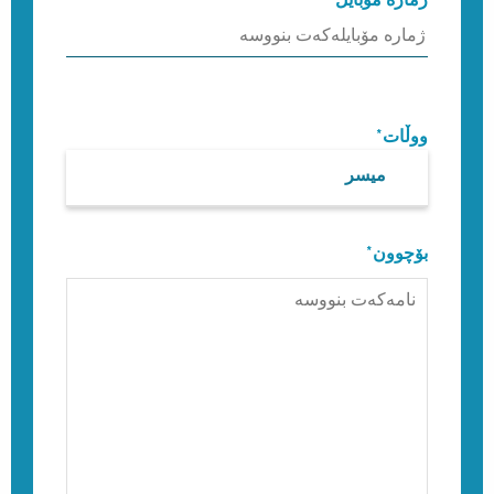
ووڵات*
میسر
بۆچوون*