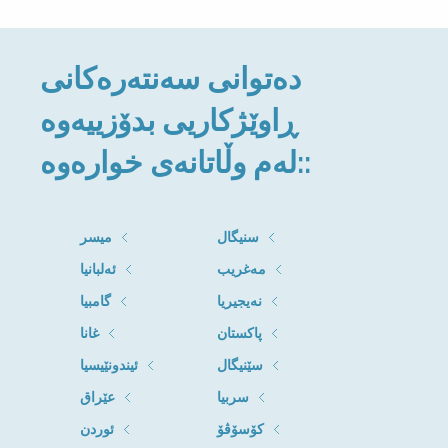
دەتوانی سەنتەرەکانی
ڕاوێژکاریی بدۆزییەوە
لەم وڵاتانەی خوارەوە::
سنیگال
میسر
مەغریب
ئەلبانیا
نەیجیریا
گامبیا
پاکستان
غانا
سێنیگال
ئیندونێیسیا
سربیا
عێراق
کۆسۆڤۆ
ئوردن