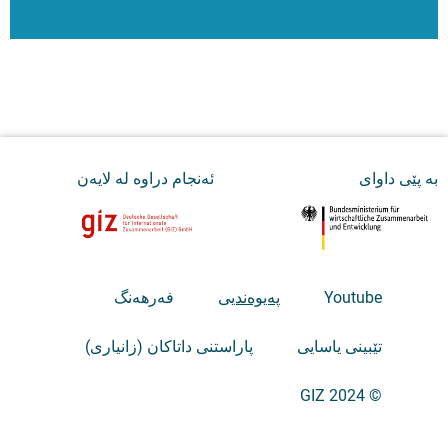
بە پێی داوای
ئەنجام دراوە لە لایەن
Youtube
پەیوەندیی
فەرهەنگ
تێبینی یاسایی
پاراستنی داتاکان (زانیاری)
© GIZ 2024