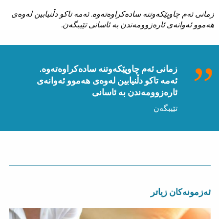
زمانی ئەم چاوپێکەوتنە سادەکراوەتەوە. ئەمە تاکو دڵنیابین لەوەی
هەموو ئەوانەی ئارەزوومەندن بە ئاسانی تێیبگەن.
زمانی ئەم چاوپێکەوتنە سادەکراوەتەوە.
ئەمە تاکو دڵنیابین لەوەی هەموو ئەوانەی
ئارەزوومەندن بە ئاسانی
تێیبگەن
ئەزمونەکان زیاتر