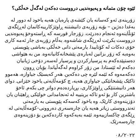
ئێوە چۆن متمانە و پەیوەندیی درووست دەکەن لەگەڵ خەڵکی؟
زۆرینەی ئەو کەسانە یان کێشەی پارەیان هەیە یاخود لە دوور لە
بەغدا دەژین – بۆیە زۆربەی دانیشتنە ڕاوێژکارییەکانمان لەڕێگەی
ئۆنڵاینەوە ئەنجام دەدرێت. زۆرجار قورسە کە ڕاستەوخۆ پەیوەندیی
درووست بکرێت لەڕێگەی شاشەوە. بەڵام زۆربەی جار ئەمە کاری
خۆی دەکات لە کۆتاییدا. یارمەتی دانی خەڵکی بەباشی پێویستی
بەوەیە کە زۆر بزانین لەبارەی پێشخانەکانیانەوە. من بە هێواشی
دەستپێدەکەم بە پرسیارکردن و پرسیار لەسەر دۆخی ژیانیان
دەکەم لە ئێستادا. من زۆر کراوەم لەگەڵیاندا. بۆیان ڕوون
دەکەمەوە کە ئێمە لێرە چی دەکەین. هەر کەیسێک جیاوازە، هەموو
تاکێک پێشخانێکی جیاوازی هەیە، چ کۆمەڵایەتی یاخود خێزانی. دوای
هەر دانیشتنێکی ڕاوێژکاری، بڕیاردەدەم دواتر چی بکەم. ئاخۆ
باشترین کار بۆ ئەو تاکە بریتییە لە ئەنجامدانی خولێکی ڕاهێنان یان
دۆزینەوەی کارێک. وە یاخود کەسەکە پێویستی بە یارمەتی
تەندرووستی زیاتر هەیە یان چارەسەری دەروونی-کۆمەڵایەتی لە
ڕێگەی چاکسازییەوە. ئێمە بەیەکەوە کاردەکەین بۆ دۆزینەوەی
چارەسەرێک.
٠٨/٢٠٢٢