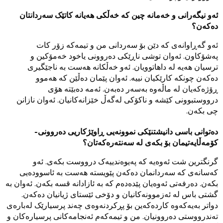
ئەو نیگەرانی و خەمانە چین کە خەڵکی هەیانە کاتێک سەردانتان
دەکەن؟
ئەو گەڕاوانەی کە دێن بۆ سەردانی من و تیمەکە زۆر کات
پەشۆکاون. ئەوان توشی ناڕێکی دەروونی یاخود خەمۆکین و
ترسیان هەیە لە داهاتوویان. ئەو خەڵکانە هەست بە ناجێگیری
دەکەن چونکە کارێکیان نییە. ئەوان پێمان دەڵێن کە هەموو
ڕۆژەکەیان لە ماڵەوە بەسەر دەبەن. ئەمە دەبێتە هۆی
درووستبوونی کێشە و ناکۆکی لەگەڵ خێزانەکانیان. ئەوان نازانن
چی بکەن.
دەتوانی باسی دانیشتنێکی نموونەیی ڕاوێژکاریی دەروونی-
کۆمەڵایەتیمان بۆ بکەی لە سەنتەرەکەتان؟
گرنگترین شت ئەوەیە کە پەیوەندییەک درووست بکەی. ئەو
کەسانەی کە سەردانمان دەکەن پێویستە هەست بە ئاسوودەیی
بکەن. دەرفەتی ئەوەیان پێدەدەم کە بە ئازادانە قسە بکەن. ئەوان بە
گشتی باس لە ئەزموونەکانیان و دۆخی ئێستای ژیانیان دەکەن.
دواتر بەیەکەوە کاردەکەین بۆ پڕکردنەوەی چەند پرسیارێک لەبارەی
تەندرووستی دەروونیان. من و تیمەکەم ئەنجامەکانی پرسیارەکان و