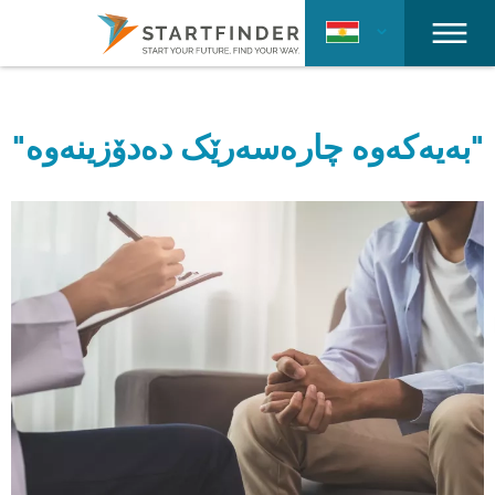
"بەیەکەوە چارەسەرێک دەدۆزینەوە"