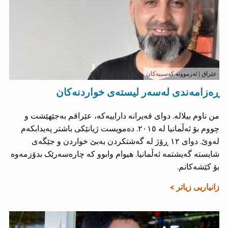
عێراق
| ئەزموونە کەسییەکان
ڕەزامەندی لەسەر لیستەی خواردنەکان
من ناوم بیلالە. دوای قەیرانە داراییەکە، عێراقم بەجێهێشت و
چووم بۆ ئەڵمانیا لە ٢٠١٥. دەمویست ژیانێکی باشتر پەیدابکەم
لەوێ. دوای ١٢ ڕۆژ لە گەشتکردن بەبێ خواردن و جێگەی
شایستە گەیشتمە ئەڵمانیا. هیوام وابوو کە چارەسەرێک بدۆزمەوە
بۆ کێشەکانم.
زانیاریی زیاتر >