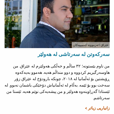
عێراق
| ئەزموونە کەسییەکان
سەرکەوتن لە سەرتاشی لە هەولێر
من ناوم بێستونە؛ ٣٢ ساڵم و خەڵکی هەولێرم لە عێراق. من
هاوسەرگیریم کردووە و دوو منداڵم هەیە. هەموو بەیەکەوە
ڕۆیشتین بۆ ئەڵمانیا لە ٢٠١٨، چونکە بارودۆخ لە عێراق زۆر
سەخت بوو بۆ ئێمە. بەڵام لە ئەڵمانیاش دۆخێکی باشمان نەبوو. لە
ئێستادا گەڕاوینەوە هەولێر و من پیشەیەکی نوێم هەیە. ئێستا من
سەرتاشم.
زانیاریی زیاتر >