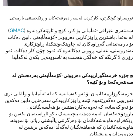
نووسراو: گوێگرتن، کارکردن لەسەر دەرفەتەکان و ڕێکخستنی یارمەتی.
سەنتەری عێراقی-ئەڵمانی بۆ کار، کۆچ و ئاوێتەکردنەوە (
GMAC
)
لە بەغدا، باشترین ڕاوێژکاریی دەروونی-کۆمەڵایەتی دابین دەکات
بۆ یارمەتیدانی گەڕاوەکان. لە چاوپێکەوتنێکدا، ڕاوێژکاری
تەندروستی، عەلی، ڕوونی دەکاتەوە کە ئەوە چۆن کار دەکات. ئەو
زۆری لا گرنگە کە خەڵکی هەست بە ئاسوودەیی بکەن لەگەڵیدا
چ جۆرە خزمەتگوزارییەکی دەروونی-کۆمەڵایەتی بەردەستن لە
سەنتەرەکەدا و بۆ کێیە؟
خزمەتگوزارییەکانمان بۆ ئەو کەسانەیە کە لە ئەڵمانیا و وڵاتانی تری
ئەوروپی دەگەڕێنەوە. ئێمە ڕاوێژکارییەکی سەرەتایی دابین دەکەین
بۆ ئەو کەسانە، کە ئەوە بەکاردەهێنین بۆ هەڵسەنگاندنی
بارودۆخەکەیان. ئەمە دەبێتە بنچینەیەک تاکو ئاڕاستەیان بکەین بۆ
ڕێکخراوە هاوبەشەکانمان بۆ وەرگرتنی پاڵپشتی زیاتر. بۆ نموونە،
هاوبەشەکانمان کە هەماهەنگیان لەگەڵدا دەکەین بریتیین لە
دەروونزان و پزیشکان.