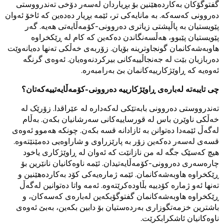
گفتوگۆکان بەکاردەهێنین بۆ بڕیاردان لەسەر دۆخی تەندرووستی
دەروونی کەسەکە. بە مانایەکی تر، ئێمە بڕیار دەدەین کە ئاخۆ ئەوان
پێویستیان بە پاڵپشتی زیاتری دەروونی-کۆمەڵایەتی هەیە. گەر
پێویستیان پێبوو، هەڵسەنگاندن دەکەین کە کام لە ڕێکخراوە
هاوبەشەکانمان گونجاوترینە بۆیان. زۆربەی خەڵکی تەنها دەیانەوێت
دەربازیان بێت لە جەنجاڵییەکانی بیرکردنەوەیان. ئەوەی گرنگە
ئەوەیە کە ڕاوێژکارییەکانمان بێ بەرامبەرە.
چی تایبەتە لەبارەی ڕاوێژکارییە دەروونی-کۆمەڵایەتییەکەتان؟
تەندرووستی دەروونی بابەتێکی لەکەدارە لە عێراقدا. زۆرێک لە
خەڵکی ناوێرن باس لە قورساییەکانی سەرشانیان بکەن. بەڵام
لەگەڵ ئێمەدا دەتوانن بە ئازادانە قسە بکەن. چونکە هەموو ئەوەی
قسەی لەسەر دەکەین زۆر بە پارێزراوی و شاراوەیی دەمێنێتەوە.
هیچ کەسێک جگە لە من نازانێت کە ئەوان لە ڕاوێژکاری یاخود
چارەسەری دەروونی-کۆمەڵایەتیدان. ئێمە ناوەکانیان نانێرین بۆ
ڕێکخراوە هاوبەشەکانمان. ئێمە ژمارەیەکی کۆد بەکاردەهێنین و
تەنها ئەو ژمارە کۆدییە بڵاودەکرێتەوە. ئەمە واتا دەتوانین لەگەڵ
ڕێکخراوە هاوبەشەکانمان گفتوگۆبکەین لەبارەی کەسەکان، و
باشترین خزمەتگوزاری بەردەستیان بۆ دابین بکەین، بەبێ ئەوەی
ناوەکانیان ئاشکرابکرێت.