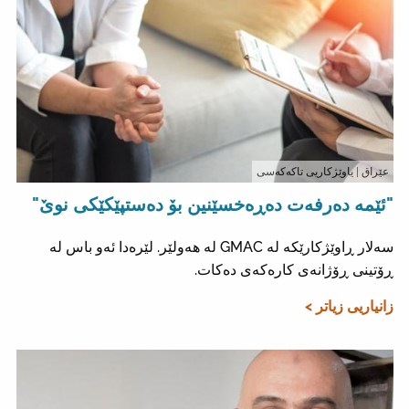
عێراق
| ياوێژکاریی تاکەکەسی
"ئێمە دەرفەت دەڕەخسێنین بۆ دەستپێکێکی نوێ"
سەلار ڕاوێژکارێکە لە GMAC لە هەولێر. لێرەدا ئەو باس لە
ڕۆتینی ڕۆژانەی کارەکەی دەکات.
زانیاریی زیاتر >