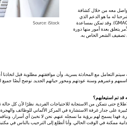
 نتواصل معه من خلال كشافة
شرحنا له ما هو الدعم الذي
نقدمه هنا في المركز الألماني للوظائف والهجرة وإعادة الدمج (GMAC). وقد تمكن بمساعدة
Source: iStock
أمر يتعلق بعدة أمور منها دورة
ون تصفيف الشعر الخاص به.
سيتم التعامل مع المحادثة بسرية، وأن موافقتهم مطلوبة قبل اتخاذنا أي
هم وعمرهم وسنة عودتهم ومحور حياتهم الجديد. نوضح أيضًا جميع ال
 قد تم استيعابهم؟
ع حتى نتمكن من الاستجابة للاحتياجات الفردية. نظرًا لأن كل حالة ت
ة. فهذا يسمح لهم برؤية ما نسجله عنهم. نحن لا نخبئ أي أسرار، ونن
نية ممكنة في الوقت الحالي. وأنا أتطلع إلى الترحيب بالناس في مكتبنا