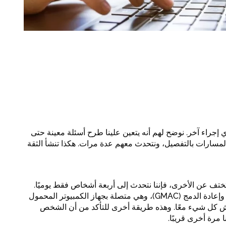
 إجراء آخر. نوضح لهم أنه يتعين علينا طرح أسئلة معينة حتى
مسارات بالتفصيل، ونتحدث معهم عدة مرات. هكذا تنشأ الثقة
ختف عن الأخرى، فإننا نتحدث إلى أربعة أشخاص فقط يوميًا.
فبهذه الطريقة نتأكد أن لا أحد يخرج خالي الوفاض. توجد شاشة كبيرة على جدار غرفة الاستشارة في المركز الألماني للوظائف والهجرة وإعادة الدمج (GMAC)، وهي متصلة بجهاز الكمبيوتر المحمول
اقش كل شيء معًا. وهذه طريقة أخرى للتأكد من أن الشخص
 مرة أخرى قريبًا.