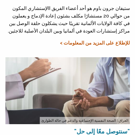
ستيفان جرون باوم هو أحد أعضاء الفريق االإستشاري المكون
من حوالي 20 مستشارًا مكلف بشئون إعادة الإدماج و يعملون
في كافة الولايات الألمانية تقريبًا حيث يشكلون حلقة الوصل بين
مراكز إستشارات العودة في ألمانيا وبين البلدان الأصلية للاجئين.
للإطلاع على المزيد من المعلومات >
العراق
| الصحة النفسية الإجتماعية والدعم في حالة الطوارئ
"سنتوصل معًا إلى حل"