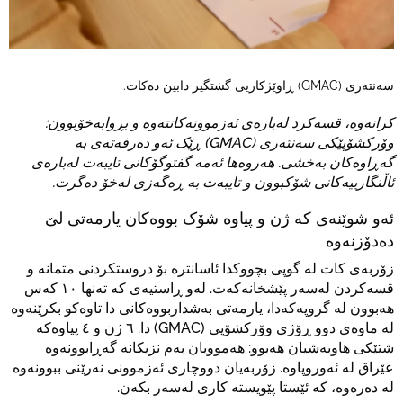
سەنتەری (GMAC) ڕاوێژکاریی گشتگیر دابین دەکات.
کرانەوە، قسەکرد لەبارەی ئەزموونەکانتەوە و بڕوابەخۆبوون:
وۆرکشۆپێکی سەنتەری (GMAC) ڕێک ئەو دەرفەتەی بە
گەڕاوەکان بەخشی. هەروەها ئەمە گفتوگۆکانی تایبەت لەبارەی
ئاڵنگارییەکانی شۆکبوون و تایبەت بە ڕەگەزی لەخۆ دەگرت.
ئەو شوێنەی کە ژن و پیاوە شۆک بووەکان یارمەتی لێ
دەدۆزنەوە
زۆربەی کات لە گوپی بچووکدا ئاسانترە بۆ دروستکردنی متمانە و
قسەکردن لەسەر پێشخانەکەت. لەو ڕاستیەی کە تەنها ١٠ کەس
هەبوون لە گروپەکەدا، یارمەتی بەشداربووەکانی دا تاوەکو بکرێنەوە
لە ماوەی دوو ڕۆژی وۆرکشۆپی (GMAC) دا. ٦ ژن و ٤ پیاوەکە
شتێکی هاوبەشیان هەبوو: هەموویان بەم نزیکانە گەڕابوونەوە
عێراق لە ئەوروپاوە. زۆربەیان دووچاری ئەزموونی نەرێنی ببوونەوە
لە دەرەوە، کە ئێستا پێویستە کاری لەسەر بکەن.