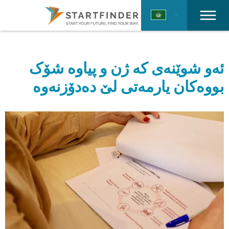
ئەو شوێنەی کە ژن و پیاوە شۆک
بووەکان یارمەتی لێ دەدۆزنەوە