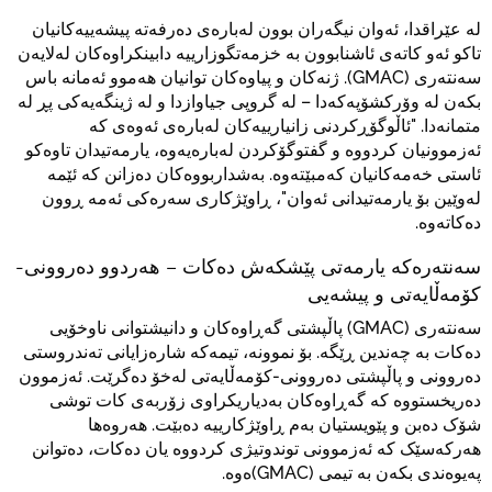
لە عێراقدا، ئەوان نیگەران بوون لەبارەی دەرفەتە پیشەییەکانیان
تاکو ئەو کاتەی ئاشنابوون بە خزمەتگوزارییە دابینکراوەکان لەلایەن
سەنتەری (GMAC). ژنەکان و پیاوەکان توانیان هەموو ئەمانە باس
بکەن لە وۆرکشۆپەکەدا – لە گروپی جیاوازدا و لە ژینگەیەکی پڕ لە
متمانەدا. "ئاڵوگۆڕکردنی زانیارییەکان لەبارەی ئەوەی کە
ئەزموونیان کردووە و گفتوگۆکردن لەبارەیەوە، یارمەتیدان تاوەکو
ئاستی خەمەکانیان کەمبێتەوە. بەشداربووەکان دەزانن کە ئێمە
لەوێین بۆ یارمەتیدانی ئەوان"، ڕاوێژکاری سەرەکی ئەمە ڕوون
دەکاتەوە.
سەنتەرەکە یارمەتی پێشکەش دەکات – هەردوو دەروونی-
کۆمەڵایەتی و پیشەیی
سەنتەری (GMAC) پاڵپشتی گەڕاوەکان و دانیشتوانی ناوخۆیی
دەکات بە چەندین ڕێگە. بۆ نموونە، تیمەکە شارەزایانی تەندروستی
دەروونی و پاڵپشتی دەروونی-کۆمەڵایەتی لەخۆ دەگرێت. ئەزموون
دەریخستووە کە گەڕاوەکان بەدیاریکراوی زۆربەی کات توشی
شۆک دەبن و پێویستیان بەم ڕاوێژکارییە دەبێت. هەروەها
هەرکەسێک کە ئەزموونی توندوتیژی کردووە یان دەکات، دەتوانن
پەیوەندی بکەن بە تیمی (GMAC)ەوە.