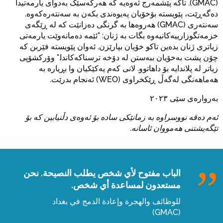
(GMAC). تاکە پێشمەرج ئەوەیە کە هەرکەسێک بەدوای یارمەتیدا
دەگەڕێت، پێویستە بۆخۆیان پەیوەندی بکەن بە سەنتەرەکەوە.
سەنتەری (GMAC) هەروەها بە گرنگی دەزانێت کە لە ڕێگەی
خزمەتگوزارییەکانیەوە بگات بە ژنان: "ئێمە دەمانەوێت یارمەتی
زیاتری ژنان بدەین تاکو خۆیان بپارێزن. ئەوان پێویستە فێربن کە
چۆن پشت بەخۆیان ببەستن لە دۆخە ترسناکەکاندا." وۆرکشۆپی
زیاتر لە پلاندایە بۆ داهاتوو. لانی کەم یەکێکیان وا بڕیارە بە
هەماهەنگی لەگەڵ ڕێکخراوی (WEO) ئەنجام بدرێت.
بەروارەی سێی ٢٠٢٣
ئەم دەقە نووسراوە بە زمانێکی سادە بۆ ئەوەی دڵنیابین کە بۆ
تێگەیشتنی هەمووان ئاسانە.
الباب مفتوح لأي شخص يطلب النصيحة. نحن
مستعدون لمساعدة أي شخص.
للوظائف والهجرة وإعادة الدمج في بغداد
(GMAC)