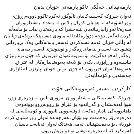
یارمەتیدانی خەڵکی تاکو یارمەتی خۆیان بدەن
ئەوان چیرۆکە کەسییەکانیان ئاڵوگۆڕ نەکرد تاکوو دووەم ڕۆژی
وۆرکشۆپەکە لە هۆتێلی کۆرال پالاس لە بەغداد. بەشداربووان
سەرەتا ئەو زانیارییانەیان پێبەخشرا کە یارمەتیان بدات بۆ مامەڵە
کردن لەگەڵ دۆخە دژوارەکاندا لە ماوەی دەستپێکە نوێکەی ژیانیان
لە وڵاتی خۆیان. ئەمە قسەکردن لەسەر بابەتەکانی وەک بڕیاردانی
پێشوەختە لەسەر بنەمای ڕەگەز و توندوتیژی لەسەر بنەمای
ڕەگەز لەخۆ دەگرێت. بۆ نموونە ئەوان فێربوون کە چۆن توندوتیژی
بناسنەوە و ڕاپۆرتی بکەن بۆ لایەنە پەیوەندیدارەکان لە عێراق.
هەروەها ئەوان فێربوون کە چۆن بتوانن خۆیان بپارێزن لە ئازاری
جەستەیی و کۆمەڵایەتی.
کارکردن لەسەر ئەزموونەکانی خۆت
چیرۆکە کەسییەکانی بەشداربووان بەزۆری باس لە زەرەری زۆر،
هیوا لەدەستدان و گەڕانەوە بۆ عێراق بۆ ڕووبەڕوو بوونەوەی
داهاتوویەکی نادیار دەکەن. ئاوێتەبوونی ئابووری و کۆمەڵایەتی لە
دەرەوە زۆر زەحمەت بوو بۆیان، هەرچەندە ئەوان زۆر شتیان کردە
قوربانی بۆ بەدەستهێنانی ئەمە. هەندێک لەوان تەنانەت باسیان
لەوەکرد کە لە دەرەوە توشی توندوتیژیش بوون.