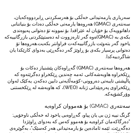
سەرباری یارمەتیدانی خەڵکی بۆ هەرسکردنی ڕابردووەکەیان،
سەنتەری (GMAC) هەروەها یارمەتی خەڵکی دەدات بۆ بنیاتنانی
داهاتوویەک بۆ خۆیان لە عێراقدا. بۆ نموونە تۆ دەتوانی پەیوەندی
بکەی بە (GMAC)ەوە گەر ئارەزووت لە دەستپێکردنی بازرگانییەکە
یاخود گەر بتەوێت بازرگانییەکەت فراوانتر بکەیت.هەروەها تۆ
دەتوانی پرسیار بکەی بۆ ڕاوێژ گەر دەگەڕێی بەدوای کارێکدا یان
شاگردییەکدا.
هەروەها سەنتەری (GMAC) گەڕاوەکان پێشنیاز دەکات بۆ
ڕێکخراوە هاوبەشەکانی. ئەمە چەندین ڕێکخراو دەگرێتەوە کە
پاڵپشتی تایبەتی دەروونی-کۆمەڵایەتی دابین دەکەن. یەکێک لەوان
ڕێکخراوی پەرەپێدانی ژنانە (WEO)، کە هاوبەشە لە ڕێکخستنی
وۆرکشۆپەکە.
سەنتەری (GMAC) بۆ هەمووان کراوەیە
گرنگ نییە ژن بی یان پیاو، گەڕاوەبی یاخود لە خەڵکی ناوخۆیی:
"دەرگاکەمان کراوەیە بۆ هەموو کەس کە بەدوای ڕاوێژدا
دەگەڕێت. ئێمە ئامادەین بۆ یارمەتیدانی هەر کەسێک"، بەگوێرەی