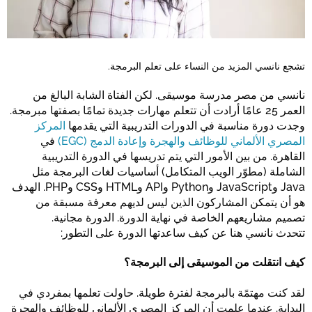
تشجع نانسي المزيد من النساء على تعلم البرمجة.
نانسي من مصر مدرسة موسيقى. لكن الفتاة الشابة البالغ من
العمر 25 عامًا أرادت أن تتعلم مهارات جديدة تمامًا بصفتها مبرمجة.
وجدت دورة مناسبة في الدورات التدريبية التي يقدمها
المركز
المصري الألماني للوظائف والهجرة وإعادة الدمج (EGC)
في
القاهرة. من بين الأمور التي يتم تدريسها في الدورة التدريبية
الشاملة (مطوّر الويب المتكامل) أساسيات لغات البرمجة مثل
Java وJavaScript وPython وAPI وHTML وCSS وPHP. الهدف
هو أن يتمكن المشاركون الذين ليس لديهم معرفة مسبقة من
تصميم مشاريعهم الخاصة في نهاية الدورة. الدورة مجانية.
تتحدث نانسي هنا عن كيف ساعدتها الدورة على التطور:
كيف انتقلت من الموسيقى إلى البرمجة؟
لقد كنت مهتمًة بالبرمجة لفترة طويلة. حاولت تعلمها بمفردي في
البداية. عندما علمت أن المركز المصري الألماني للوظائف والهجرة