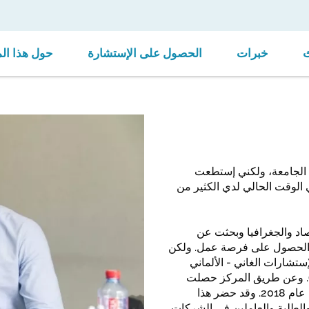
خبرات
الحصول على الإستشارة
حول هذا ال
الجامعة، ولكني إستطعت
الوقت الحالي لدي الكثير من
 في الإقتصاد والجغرافيا وبحثت عن
ن الحصول على فرصة عمل. ولكن
شارات الغاني - الألماني
وظائف والهجرة وإعادة الاندماج"، ويطلق عليه إختصاراً (GGC). وعن طريق المركز حصلت
على دعوة لحضور معرض الوظائف الذي إنعقد في غانا في نهاية عام 2018. وقد حضر هذا
 والطلبة والعاملين في الشركات