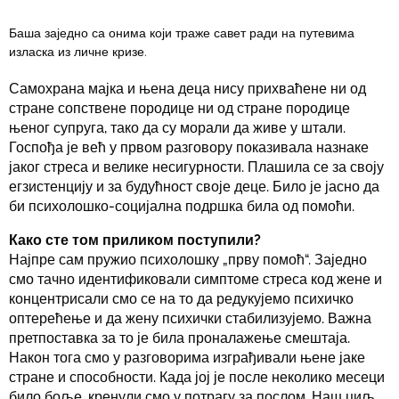
Баша заједно са онима који траже савет ради на путевима
изласка из личне кризе.
Самохрана мајка и њена деца нису прихваћене ни од
стране сопствене породице ни од стране породице
њеног супруга, тако да су морали да живе у штали.
Госпођа је већ у првом разговору показивала назнаке
јаког стреса и велике несигурности. Плашила се за своју
егзистенцију и за будућност своје деце. Било је јасно да
би психолошко-социјална подршка била од помоћи.
Како сте том приликом поступили?
Најпре сам пружио психолошку „прву помоћ“. Заједно
смо тачно идентификовали симптоме стреса код жене и
концентрисали смо се на то да редукујемо психичко
оптерећење и да жену психички стабилизујемо. Важна
претпоставка за то је била проналажење смештаја.
Након тога смо у разговорима изграђивали њене јаке
стране и способности. Када јој је после неколико месеци
било боље, кренули смо у потрагу за послом. Наш циљ