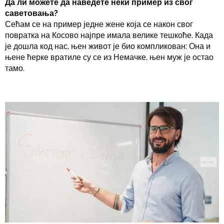
Да ли можете да наведете неки пример из свог
саветовања?
Сећам се на пример једне жене која се након свог
повратка на Косово најпре имала велике тешкоће. Када
је дошла код нас, њен живот је био компликован: Она и
њене ћерке вратиле су се из Немачке, њен муж је остао
тамо.