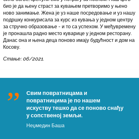
био је да њену страст за кувањем претворимо у њено
ново занимање. Жена је уз наше посредовање и уз нашу
подршку конкурисала за курс из кувања у једном центру
за стручно образовање - и то са успехом. У међувремену
је пронашла радно место куварице у једном ресторану.
Данас она и њена деца поново имају будућност и дом на
Косову.
Стање: 06/2021.
Свим повратницама и
повратницима је по нашем
искуству тешко да се поново снађу
у сопственој земљи.
Неџмедин Баша