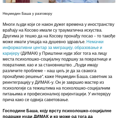
Неџмедин Баша у разговору
Многи људи који се након дужег времена у иностранству
враћају на Косово имали су трауматична искуства.
Другима је тешко да на Косову пронађу посао - то такође
може имати утицаја на душевно здравље.
Немачки
информативни центар за миграцију, образовање и
каријеру
(ДИМАК) у Приштини нуди због тога на лицу
места психолошко-социјалну подршку за повратнице и
повратнике, као и за становништво. „Људи имају
различите проблеме - наш циљ је да за свакога
пронађемо решење“, каже Неџмедин Баша, саветник за
реинтеграцију у ДИМАК-у. Он је завршио мастер из
психологије са тежиштима на психолошко-социјалним
питањима и професионалној оријентацији. У интервјуу
прича како се одвија саветовање.
Господине Баша, коју врсту психолошко-социјалне
подршке нуди ДИМАК и ко може од тога да