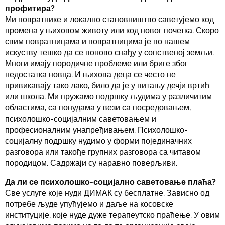
профитира?
Ми повратнике и локално становништво саветујемо код
промена у њиховом животу или код новог почетка. Скоро
свим повратницама и повратницима је по нашем
искуству тешко да се поново снађу у сопственој земљи.
Многи имају породичне проблеме или бриге због
недостатка новца. И њихова деца се често не
привикавају тако лако, било да је у питању дечји вртић
или школа. Ми пружамо подршку људима у различитим
областима, са понудама у вези са посредовањем,
психолошко-социјалним саветовањем и
професионалним унапређивањем. Психолошко-
социјалну подршку нудимо у форми појединачних
разговора или такође групних разговора са читавом
породицом. Садржаји су наравно поверљиви.
Да ли се психолошко-социјално саветовање плаћа?
Све услуге које нуди ДИМАК су бесплатне. Зависно од
потребе људе упућујемо и даље на косовске
институције, које нуде дуже терапеутско праћење. У овим