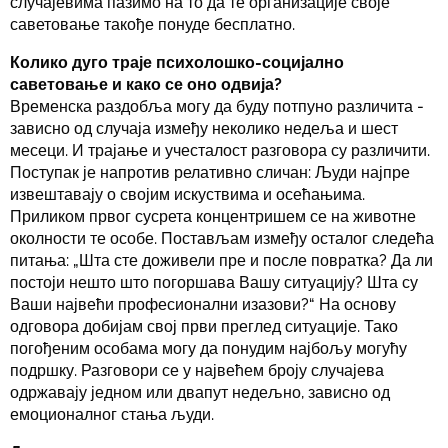
случајевима пазимо на то да те организације своје
саветовање такође понуде бесплатно.
Колико дуго траје психолошко-социјално
саветовање и како се оно одвија?
Временска раздобља могу да буду потпуно различита -
зависно од случаја између неколико недеља и шест
месеци. И трајање и учесталост разговора су различити.
Поступак је напротив релативно сличан: Људи најпре
извештавају о својим искуствима и осећањима.
Приликом првог сусрета концентришем се на животне
околности те особе. Постављам између осталог следећа
питања: „Шта сте доживели пре и после повратка? Да ли
постоји нешто што погоршава Вашу ситуацију? Шта су
Ваши највећи професионални изазови?“ На основу
одговора добијам свој први преглед ситуације. Тако
погођеним особама могу да понудим најбољу могућу
подршку. Разговори се у највећем броју случајева
одржавају једном или двапут недељно, зависно од
емоционалног стања људи.