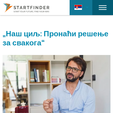
„Наш циљ: Пронаћи решење
за свакога“