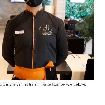
rizmi dhe përmes trajnimit ka përfituar përvojë praktike.