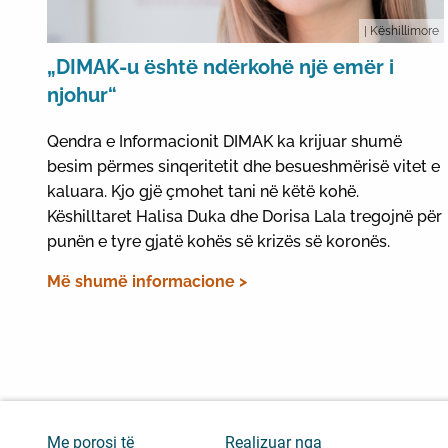
| Këshillimore
„DIMAK-u është ndërkohë një emër i
njohur“
Qendra e Informacionit DIMAK ka krijuar shumë
besim përmes sinqeritetit dhe besueshmërisë vitet e
kaluara. Kjo gjë çmohet tani në këtë kohë.
Këshilltaret Halisa Duka dhe Dorisa Lala tregojnë për
punën e tyre gjatë kohës së krizës së koronës.
Më shumë informacione >
Me porosi të
Realizuar nga