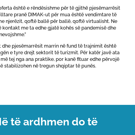
oferta është e rëndësishme për të gjithë pjesëmarrësit
shilltare pranë DIMAK-ut për mua është vendimtare të
njerëzit, qoftë ballë për ballë, qoftë virtualisht. Ne
 kontakt me ta edhe gjatë kohës së pandemisë dhe
 nevojshme.”
 dhe pjesëmarrësit marrin në fund të trajnimit është
ën e tyre drejt sektorit të turizmit. Për katër javë ata
 më tej nga ana praktike, por kanë fituar edhe përvojë
 të stabilizohen në tregun shqiptar të punës.
Në të ardhmen do të