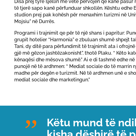
Disa prej tyre sjellin me vete përvojën që kanë pasur 
të tjerë sapo kanë përfunduar shkollën. Kështu edhe E
studion prej pak kohësh për menaxhim turizmi në Uni
Mojsiu” në Durrës.
Programi i trajnimit qe për të një shans i papritur: Pu
grupit hotelier “Harmonia” e zbuluan shumë shpejt tal
Tani, dy ditë para përfundimit të trajnimit ata i ofrojn
gjë më gëzon jashtëzakonisht”, thotë Plaku. “ Këto ka
kënaqësi dhe mësova shumë.” Ai e di tashmë edhe në c
punojë në të ardhmen: “ Mediat sociale do të marrin 
madhe për degën e turizmit. Në të ardhmen unë e sho
mediat sociale dhe marketingun.”
Këtu mund të ndi
kisha dëshirë të 