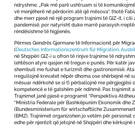
ndryshme. „Pak më parë ushtruam si të komunikojmë 
vë menjëherë në përdorim atë që mësova“, thotë Fabia
dhe merr pjesë në një program trajnimi të GIZ-it, i cil
pandemisë, por natyrisht duke marrë parasysh rreptësi
rëndësishme të higjienës.
Përmes Qendrës Gjermane të Informacionit për Migrac
(
Deutsches Informationszentrum für Migration, Ausbi
në Shqipëri GIZ-i u ofron të rinjve trajnime të ndrysh
lehtëson atyre qasjen në tregun e punës. Për katër jav
shembull me fushat e turizmit dhe gastronomisë. Ata 
rregullojnë krevatet nëpër dhoma ose shërbejnë në sa
mësuar ndërkohë se si t’i përballojnë me përgjegjësi d
kompetencë e të gatshëm për ndihmë. Pas trajnimit ata
Trajnimet janë pjesë e programit “Perspektiva Atdheu
“Ministria Federale për Bashkëpunim Ekonomik dhe Z
(Bundesministerium für wirtschaftliche Zusammenarb
(BMZ). Trajnimet organizohen jo vetëm për personat 
edhe për njerëzit që jetojnë në Shqipëri dhe kërkojnë s