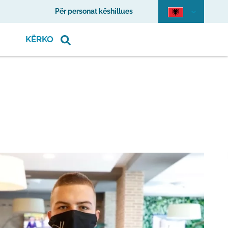
Për personat këshillues
KËRKO