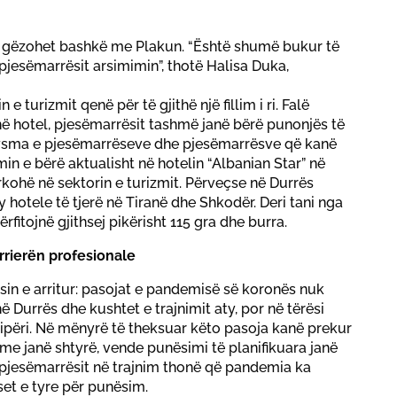
it gëzohet bashkë me Plakun. “Është shumë bukur të
 pjesëmarrësit arsimimin”, thotë Halisa Duka,
 e turizmit qenë për të gjithë një fillim i ri. Falë
në hotel, pjesëmarrësit tashmë janë bërë punonjës të
jysma e pjesëmarrëseve dhe pjesëmarrësve që kanë
in e bërë aktualisht në hotelin “Albanian Star” në
kohë në sektorin e turizmit. Përveçse në Durrës
 hotele të tjerë në Tiranë dhe Shkodër. Deri tani nga
fitojnë gjithsej pikërisht 115 gra dhe burra.
rrierën profesionale
sin e arritur: pasojat e pandemisë së koronës nuk
 Durrës dhe kushtet e trajnimit aty, por në tërësi
ipëri. Në mënyrë të theksuar këto pasoja kanë prekur
ikime janë shtyrë, vende punësimi të planifikuara janë
ë pjesëmarrësit në trajnim thonë që pandemia ka
set e tyre për punësim.