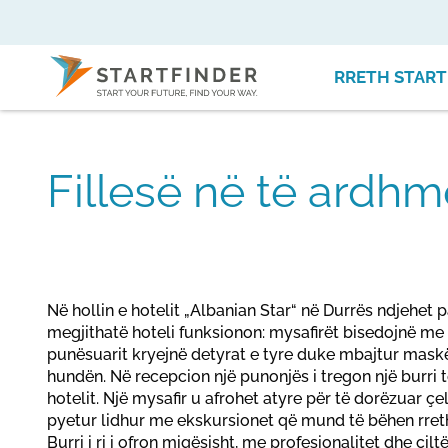
RRETH START
Fillesë në të ardhm
Në hollin e hotelit „Albanian Star“ në Durrës ndjehet
megjithatë hoteli funksionon: mysafirët bisedojnë me n
punësuarit kryejnë detyrat e tyre duke mbajtur mask
hundën. Në recepcion një punonjës i tregon një burri t
hotelit. Një mysafir u afrohet atyre për të dorëzuar ç
pyetur lidhur me ekskursionet që mund të bëhen rreth 
Burri i ri i ofron miqësisht, me profesionalitet dhe çil