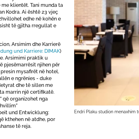
me klientët. Tani munda ta
n Kodra. Ai është 23 vjeç
i zhvillohet edhe në kohën e
sht të gjitha rregullat e
ion, Arsimim dhe Karrierë
ldung und Karriere: DIMAK
)
me. Arsimimi praktik u
ë pjesëmarrësit njihen për
presin mysafirët në hotel,
llën e ngrënies - duke
etyrat dhe të sillen me
 marrin një certifikatë.
” që organizohet nga
hvillim”
Endri Plaku studion menaxhim tu
eit und Entwicklung:
që kthehen në atdhe, por
hanse të reja.