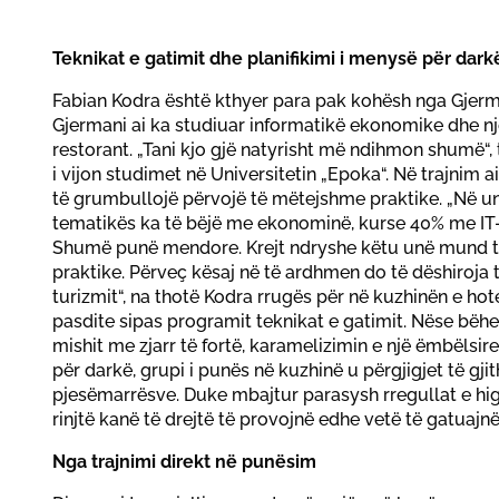
Teknikat e gatimit dhe planifikimi i menysë për dark
Fabian Kodra është kthyer para pak kohësh nga Gjerm
Gjermani ai ka studiuar informatikë ekonomike dhe nj
restorant. „Tani kjo gjë natyrisht më ndihmon shumë“, 
i vijon studimet në Universitetin „Epoka“. Në trajnim a
të grumbullojë përvojë të mëtejshme praktike. „Në un
tematikës ka të bëjë me ekonominë, kurse 40% me IT
Shumë punë mendore. Krejt ndryshe këtu unë mund 
praktike. Përveç kësaj në të ardhmen do të dëshiroja
turizmit“, na thotë Kodra rrugës për në kuzhinën e hotel
pasdite sipas programit teknikat e gatimit. Nëse bëhet
mishit me zjarr të fortë, karamelizimin e një ëmbëlsir
për darkë, grupi i punës në kuzhinë u përgjigjet të gji
pjesëmarrësve. Duke mbajtur parasysh rregullat e higj
rinjtë kanë të drejtë të provojnë edhe vetë të gatuajnë
Nga trajnimi direkt në punësim