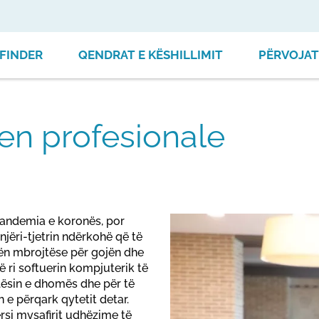
FINDER
QENDRAT E KËSHILLIMIT
PËRVOJAT
en profesionale
 pandemia e koronës, por
jëri-tjetrin ndërkohë që të
ën mbrojtëse për gojën dhe
ë ri softuerin kompjuterik të
elësin e dhomës dhe për të
e përqark qytetit detar.
tërsi mysafirit udhëzime të