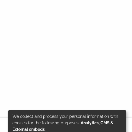
We collect and process your personal information with
Use
cookies for the following purposes:
Analytics, CMS &
External embeds
.