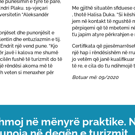
në punësimin e tyre të parë,
ndri Plaku. 19-vjeçari
Me gjithë situatën sfiduese 
versitetin “Aleksandër
, thotë Halisa Duka. “Si kë
jem në kontakt të ngushtë me 
përpiqemi që të mbetemi në
nonjëset dhe punonjësit e
t’u japim atyre përkrahjen e
entin dhe entuziazmin e tij.
ë Endrit një vend pune. “Kjo
Certifikata që pjesëmarrëset
tër javë i kalova me shumë
një hap i rëndësishëm në rrug
ilën fushë të turizmit do të
jo vetëm që janë kualifikuar
një rëndësi akoma më të
të re, e cila do t’u ndihmojë
h veten si menaxher për
Botuar më: 09/2020
hmoj në mënyrë praktike. 
punoja në degën e turizmit.