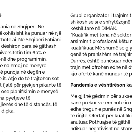
ë
Grupi organizator i trajnim
shikosh se si e shfrytëzojnë
ania në Shqipëri. Në
këshilltare në DIMAK.
ëkohësisht ka punuar në një
“Kualifikimet tona në sektorin
thotë ai. Në Shqipëri Fabiani
arsimimit profesional këtu 
i dëshiron para së gjithash
kualifikuar. Më shumë se g
iversitetin tim 60% e
qenë të pranishëm në trajnim
-në dhe programimin.
Durrës, është punësuar ndër
të ndihmoj në mënyrë
trajnimet ofrohen edhe në dy
 të punoja në degën e
kjo ofertë kanë mundur të për
it. Atje do të trajtohen sot
 fjalë për pjekjen pikante të
Pandemia e vështirëson ka
e ose planifikimin e menysë
Me gjithë gëzimin për sukse
tha pyetjeve të
kanë prekur vetëm hotelin në
ienës dhe të distancës, të
edhe tregun e punës në Shq
 diçka.
të rinjtë. Ofertat për kualif
anuluar. Pothuajse të gjith
ndikuar negativisht në shan