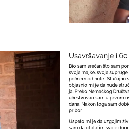
This link o
note the dat
Usavršavanje i 60
Bio sam srećan što sam pon
svoje majke, svoje supruge
počnem od nule. Slučajno s
objasnio mi je da nude stru
ja. Preko Nemačkog Društva
učestvovao sam u prvom usav
dana. Nakon toga sam dobio
pribor.
Uspelo mi je da uzgojim ži
sam da otplatim svoje dugov