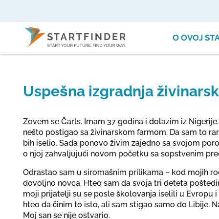
О OVOJ ST
Uspešna izgradnja živinars
Zovem se Čarls. Imam 37 godina i dolazim iz Nigerije
nešto postigao sa živinarskom farmom. Da sam to rani
bih iselio. Sada ponovo živim zajedno sa svojom po
o njoj zahvaljujući novom početku sa sopstvenim pr
Odrastao sam u siromašnim prilikama – kod mojih rodi
dovoljno novca. Hteo sam da svoja tri deteta pošted
moji prijatelji su se posle školovanja iselili u Evropu 
hteo da činim to isto, ali sam stigao samo do Libije. 
Moj san se nije ostvario.