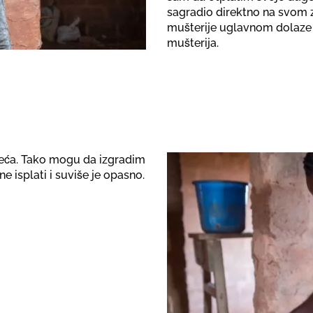
sagradio direktno na svom 
mušterije uglavnom dolaze 
mušterija.
zeća. Tako mogu da izgradim
e isplati i suviše je opasno.