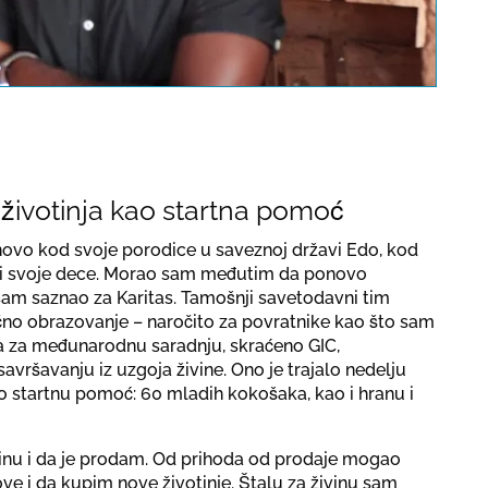
pens a YouTube video. Please
a protection regulations valid
for this site.
Потврди
 životinja kao startna pomoć
ovo kod svoje porodice u saveznoj državi Edo, kod
 i svoje dece. Morao sam međutim da ponovo
am saznao za Karitas. Tamošnji savetodavni tim
čno obrazovanje – naročito za povratnike kao što sam
 za međunarodnu saradnju, skraćeno GIC,
ršavanju iz uzgoja živine. Ono je trajalo nedelju
 startnu pomoć: 60 mladih kokošaka, kao i hranu i
vinu i da je prodam. Od prihoda od prodaje mogao
e i da kupim nove životinje. Štalu za živinu sam