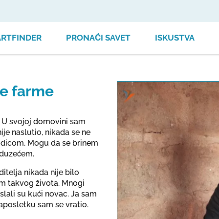
ARTFINDER
PRONAĆI SAVET
ISKUSTVA
ke farme
. U svojoj domovini sam
je naslutio, nikada se ne
rodicom. Mogu da se brinem
eduzećem.
telja nikada nije bilo
im takvog života. Mnogi
i slali su kući novac. Ja sam
Naposletku sam se vratio.