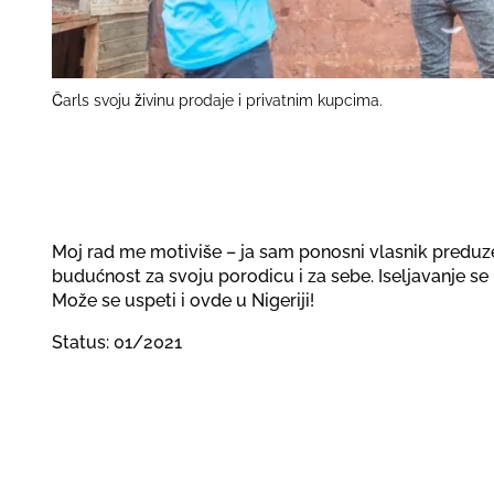
Čarls svoju živinu prodaje i privatnim kupcima.
Moj rad me motiviše – ja sam ponosni vlasnik predu
budućnost za svoju porodicu i za sebe. Iseljavanje se n
Može se uspeti i ovde u Nigeriji!
Status: 01/2021