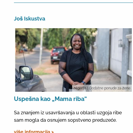
Još Iskustva
Nigerija
| Dodatne ponude za žene
Uspešna kao „Mama riba“
Sa znanjem iz usavršavanja u oblasti uzgoja ribe
sam mogla da osnujem sopstveno preduzeće.
više informacija >