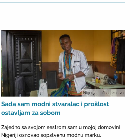
Nigerija
| Lična iskustva
Sada sam modni stvaralac i prošlost
ostavljam za sobom
Zajedno sa svojom sestrom sam u mojoj domovini
Nigeriji osnovao sopstvenu modnu marku.