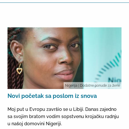
Nigerija
| Dodatne ponude za žene
Novi početak sa poslom iz snova
Moj put u Evropu završio se u Libiji. Danas zajedno
sa svojim bratom vodim sopstvenu krojačku radnju
u našoj domovini Nigeriji.