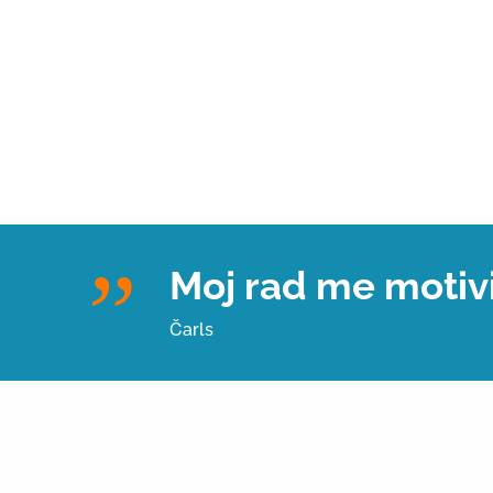
Moj rad me motivi
Čarls