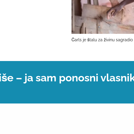
Čarls je štalu za živinu sagrad
še – ja sam ponosni vlasni