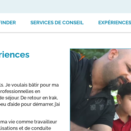
FINDER
SERVICES DE CONSEIL
EXPÉRIENCE
riences
fils. Je voulais bâtir pour ma
professionnelles en
 séjour. De retour en Irak,
u d’aide pour démarrer, j’ai
s ma vie comme travailleur
This link o
alisations et de conduite