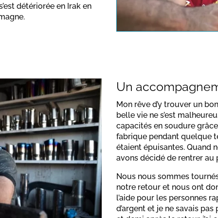
s’est détériorée en Irak en
note the dat
emagne.
Un accompagnem
Mon rêve d’y trouver un bon 
belle vie ne s’est malheur
capacités en soudure grâce à
fabrique pendant quelque te
étaient épuisantes. Quand n
avons décidé de rentrer au 
Nous nous sommes tournés v
notre retour et nous ont do
l’aide pour les personnes rap
d’argent et je ne savais pa