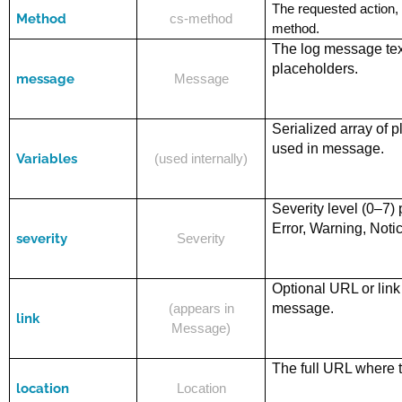
The requested action,
Method
cs-method
method.
The log message tex
placeholders.
message
Message
Serialized array of 
used in
message
.
Variables
(used internally)
Severity level (0–7)
Error, Warning, Notic
severity
Severity
Optional URL or link 
message.
(appears in
link
Message)
The full URL where 
location
Location