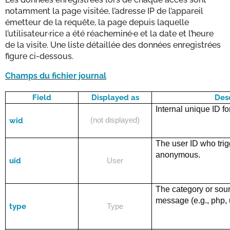
notamment la page visitée, l’adresse IP de l’appareil
émetteur de la requête, la page depuis laquelle
l’utilisateur·rice a été réacheminé·e et la date et l’heure
de la visite. Une liste détaillée des données enregistrées
figure ci-dessous.
Champs du fichier journal
Field
Displayed as
Des
Internal unique ID for
wid
(not displayed)
The user ID who tri
anonymous.
uid
User
The category or sour
message (e.g.,
php
,
type
Type