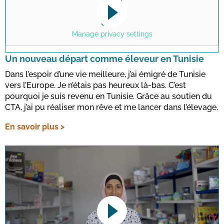
Apps
?
Yes
This link opens a YouTube video. Please
note the data protection regulations valid
Manage privacy settings
for this site.
Un nouveau départ comme éleveur en Tunisie
Dans l’espoir d’une vie meilleure, j’ai émigré de Tunisie
Confirmer
vers l’Europe. Je n’étais pas heureux là-bas. C’est
pourquoi je suis revenu en Tunisie. Grâce au soutien du
CTA, j’ai pu réaliser mon rêve et me lancer dans l’élevage.
En savoir plus >