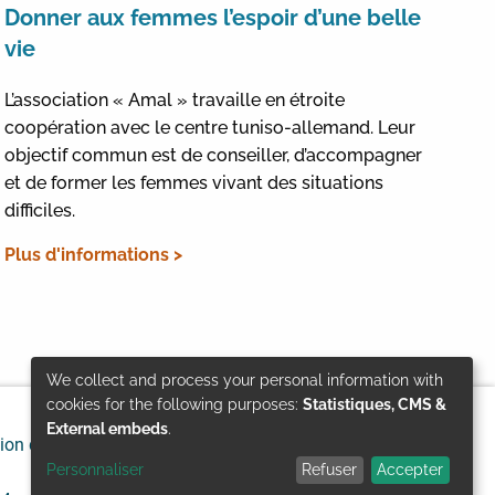
Donner aux femmes l’espoir d’une belle
vie
L’association « Amal » travaille en étroite
coopération avec le centre tuniso-allemand. Leur
objectif commun est de conseiller, d’accompagner
et de former les femmes vivant des situations
difficiles.
Plus d'informations >
We collect and process your personal information with
Use
cookies for the following purposes:
Statistiques, CMS &
External embeds
.
ion de responsabilité
Protection des données
of
Personnaliser
Refuser
Accepter