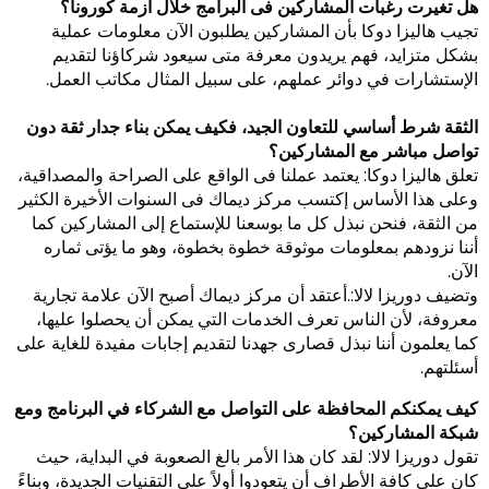
هل تغيرت رغبات المشاركين فى البرامج خلال أزمة كورونا؟
تجيب هاليزا دوكا بأن المشاركين يطلبون الآن معلومات عملية
بشكل متزايد، فهم يريدون معرفة متى سيعود شركاؤنا لتقديم
الإستشارات في دوائر عملهم، على سبيل المثال مكاتب العمل.
الثقة شرط أساسي للتعاون الجيد، فكيف يمكن بناء جدار ثقة دون
تواصل مباشر مع المشاركين؟
تعلق هاليزا دوكا: يعتمد عملنا فى الواقع على الصراحة والمصداقية،
وعلى هذا الأساس إكتسب مركز ديماك فى السنوات الأخيرة الكثير
من الثقة، فنحن نبذل كل ما بوسعنا للإستماع إلى المشاركين كما
أننا نزودهم بمعلومات موثوقة خطوة بخطوة، وهو ما يؤتى ثماره
الآن.
وتضيف دوريزا لالا:.أعتقد أن مركز ديماك أصبح الآن علامة تجارية
معروفة، لأن الناس تعرف الخدمات التي يمكن أن يحصلوا عليها،
كما يعلمون أننا نبذل قصارى جهدنا لتقديم إجابات مفيدة للغاية على
أسئلتهم.
كيف يمكنكم المحافظة على التواصل مع الشركاء في البرنامج ومع
شبكة المشاركين؟
تقول دوريزا لالا: لقد كان هذا الأمر بالغ الصعوبة في البداية، حيث
كان على كافة الأطراف أن يتعودوا أولاً على التقنيات الجديدة، وبناءً