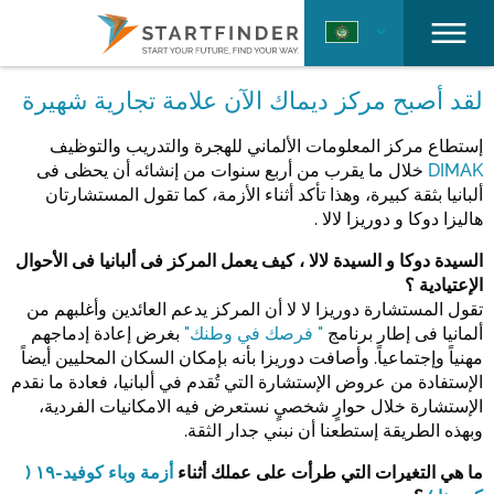
لقد أصبح مركز ديماك الآن علامة تجارية شهيرة
إستطاع مركز المعلومات الألماني للهجرة والتدريب والتوظيف
DIMAK
خلال ما يقرب من أربع سنوات من إنشائه أن يحظى فى
ألبانيا بثقة كبيرة، وهذا تأكد أثناء الأزمة، كما تقول المستشارتان
هاليزا دوكا و دوريزا لالا .
السيدة دوكا و السيدة لالا ، كيف يعمل المركز فى ألبانيا فى الأحوال
الإعتيادية ؟
تقول المستشارة دوريزا لا لا أن المركز يدعم العائدين وأغلبهم من
ألمانيا فى إطار برنامج
" فرصك في وطنك"
بغرض إعادة إدماجهم
مهنياً وإجتماعياً. وأصافت دوريزا بأنه بإمكان السكان المحليين أيضاً
الإستفادة من عروض الإستشارة التي تُقدم في ألبانيا، فعادة ما نقدم
الإستشارة خلال حوارٍ شخصيٍ نستعرض فيه الامكانيات الفردية،
وبهذه الطريقة إستطعنا أن نبني جدار الثقة.
ما هي التغيرات التي طرأت على عملك أثناء
أزمة وباء كوفيد-١٩ (