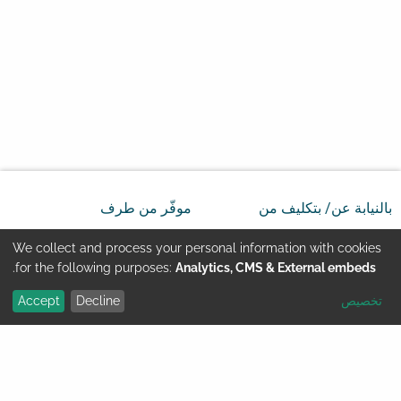
بالنيابة عن/ بتكليف من
موفّر من طرف
We collect and process your personal information with cookies
Use
.
for the following purposes:
Analytics, CMS & External embeds
تخصيص
Decline
Accept
of
Youtube
تماس
بيانات الشركة المسئوولة
personal
إرشادات قانونية
حماية البيانات
© GIZ 2024
data